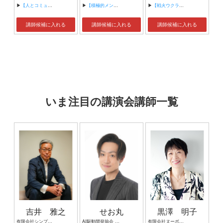
▶
【人とコミュニケーション『自分理解と相手理解のコミュニケーション』】
▶
【積極的メンタルヘルスの実現に向けて】
▶
【戦火ウクライナの子供達の現実】
講師候補に入れる
講師候補に入れる
講師候補に入れる
いま注目の講演会講師一覧
吉井 雅之
せお丸
黒澤 明子
有限会社シンプルタスク 代表取締役 習慣形成コンサルタント
AI駆動開発協会 代表理事 サイバーフリークス株式会社 代表取締役
有限会社ヌーボヌール代表取締役