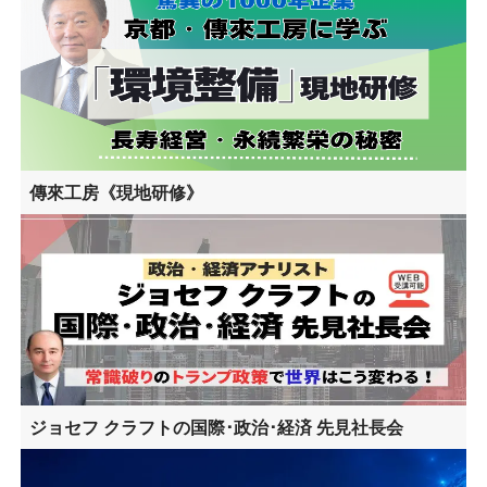
傳來工房《現地研修》
ジョセフ クラフトの国際･政治･経済 先見社長会