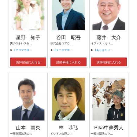
星野 知子
谷田 昭吾
藤井 大介
男のストレスをアロマで癒す専門家 社団法人日本アロマ環境協会認定アロマテラピーインストラクター 一般社団法人日本ストレスマネジメント協会認定ストレスマネジメントファシリテーター、メンタルヘルスファシリテーター 関西マインドフルネス協会認定インストラクター
株式会社コアウェル 代表取締役
オフィス・カバーズ 藤井社会保険労務士事務所 代表
▶
【アロマで誰にでもできる「マインドフルネス瞑想」】
▶
【タニタで学んだ成功法則 ～赤字企業を世界No．1へ導いた“経営の秘訣”とは？～】
▶
【ありきたりな研修は致しません！新人研修(マインドチェンジ編)】
講師候補に入れる
講師候補に入れる
講師候補に入れる
山本 貴央
林 恭弘
Pika中條秀人
一般財団法法人日本生涯学習協議会認定講師 一般社団法人ISD個性心理学協会 支部長 マスターインストラクター 未来コーディネーター
ビジネス心理コンサルティング 代表／心理カウンセラー
一般社団法人ウスミシュカ理事 JCI senator