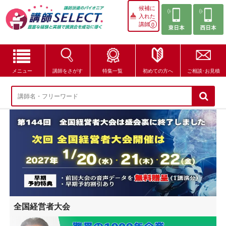
候補に
入れた
講師
0
メニュー
講師をさがす
特集一覧
初めての方へ
ご相談･お見積
講師をさがす
特集一覧
講師セレクトが選ばれる理由
ブログ・コラム
はじめての方へ
全国経営者大会
ご相談・お見積