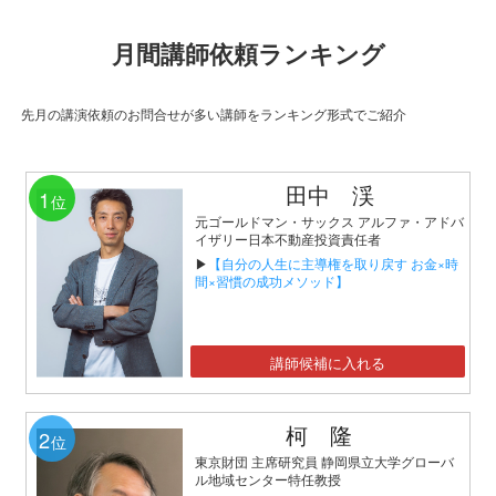
月間講師依頼ランキング
先月の講演依頼のお問合せが多い講師をランキング形式でご紹介
田中 渓
1
位
元ゴールドマン・サックス アルファ・アドバ
イザリー日本不動産投資責任者
▶
【自分の人生に主導権を取り戻す お金×時
間×習慣の成功メソッド】
講師候補に入れる
柯 隆
2
位
東京財団 主席研究員 静岡県立大学グローバ
ル地域センター特任教授