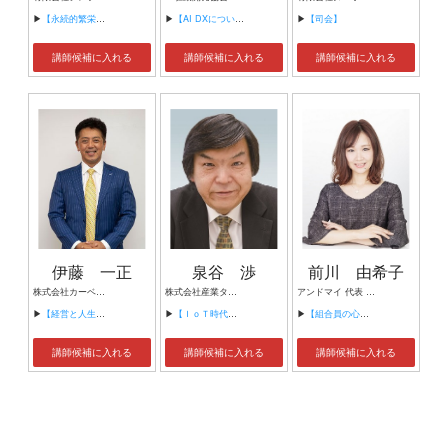
▶
【永続的繁栄の組織づくり】
▶
【AI DXについて】
▶
【司会】
講師候補に入れる
講師候補に入れる
講師候補に入れる
伊藤 一正
泉谷 渉
前川 由希子
株式会社カーベル代表取締役社長 プロレスラーカーベル伊藤
株式会社産業タイムズ社 代表取締役会長 半導体産業新聞 特別編集委員
アンドマイ 代表 組織活性化コンサルタント
▶
【経営と人生がHappyになる3つのキーワード】
▶
【ＩｏＴ時代にニッポンの製造業が一気に抜け出す！！ ～世界トップシェアのセンサーとロボットで戦え！】
▶
【組合員の心をぐっと掴むコミュニケーション術～組合員が「あなたが言うなら」と動き出す３ステップ～】
講師候補に入れる
講師候補に入れる
講師候補に入れる