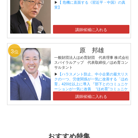
▶
【 危機に直面する《習近平・中国》の真
実】
講師候補に入れる
原 邦雄
3
位
一般財団法人ほめ育財団 代表理事 株式会社
スパイラルアップ 代表取締役／ほめ育コン
サルタント
▶
【ハラスメント防止、中小企業の最大リス
クの一つ、労使関係が一気に改善する「ほめ
育」420社以上に導入 『部下とのコミュニケ
ーションが一気に改善 “ほめ育”コミュニケ
ーションセミナー』】
講師候補に入れる
おすすめ特集