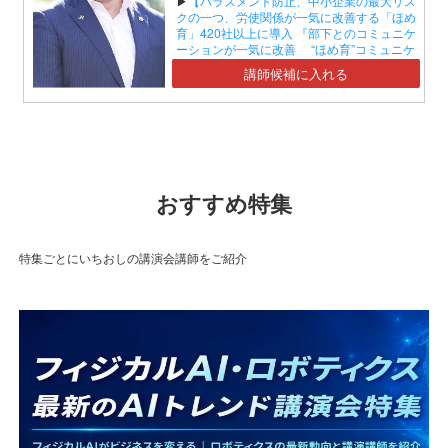
▶
【ハラスメント防止、中小企業の最大リス
クの一つ、労使関係が一気に改善する「ほめ
育」420社以上に導入 『部下とのコミュニケ
ーションが一気に改善 “ほめ育”コミュニケ
ーションセミナー』】
講師候補に入れる
おすすめ特集
特集ごとにいちおしの講演会講師をご紹介