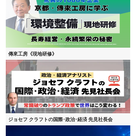
傳來工房《現地研修》
ジョセフ クラフトの国際･政治･経済 先見社長会