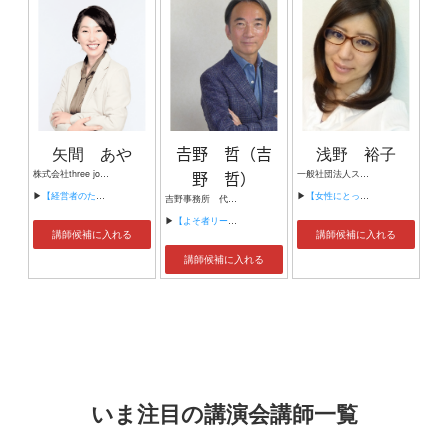
矢間 あや
𠮷野 哲（吉
浅野 裕子
株式会社three jobs 代表取締役 一般社団法人睡眠body協会代表理事 iU情報経営イノベーション専門職大学客員教授 理学療法士、著者
野 哲）
一般社団法人スリーアクト 代表理事 女性起業支援家
▶
【経営者のための睡眠学。〜良い眠りは最高のビジネススキル〜】
▶
【女性にとって本当に必要な「女性起業支援」とは？】
吉野事務所 代表 株式会社ソトー（東証一部）独立社外取締役 株式会社シューズセレクション 取締役
▶
【よそ者リーダー学】
講師候補に入れる
講師候補に入れる
講師候補に入れる
いま注目の講演会講師一覧