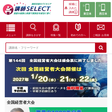
候補に
入れた
講師
0
メニュー
講師をさがす
特集一覧
初めての方へ
ご相談･お見積
講師をさがす
特集一覧
講師セレクトが選ばれる理由
ブログ・コラム
はじめての方へ
全国経営者大会
ご相談・お見積