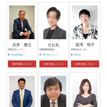
吉井 雅之
せお丸
黒澤 明子
有限会社シンプルタスク 代表取締役 習慣形成コンサルタント
AI駆動開発協会 代表理事 サイバーフリークス株式会社 代表取締役
有限会社ヌーボヌール代表取締役
▶
【永続的繁栄の組織づくり】
▶
【AI DXについて】
▶
【司会】
講師候補に入れる
講師候補に入れる
講師候補に入れる