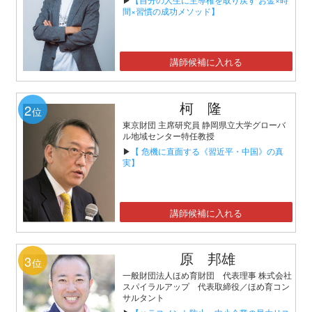
間×習慣の成功メソッド】
講師候補に入れる
柯 隆
2
位
東京財団 主席研究員 静岡県立大学グローバ
ル地域センター特任教授
▶
【 危機に直面する《習近平・中国》の真
実】
講師候補に入れる
原 邦雄
3
位
一般財団法人ほめ育財団 代表理事 株式会社
スパイラルアップ 代表取締役／ほめ育コン
サルタント