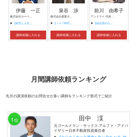
伊藤 一正
泉谷 渉
前川 由希子
株式会社カーベル代表取締役社長 プロレスラーカーベル伊藤
株式会社産業タイムズ社 代表取締役会長 半導体産業新聞 特別編集委員
アンドマイ 代表 組織活性化コンサルタント
▶
【経営と人生がHappyになる3つのキーワード】
▶
【ＩｏＴ時代にニッポンの製造業が一気に抜け出す！！ ～世界トップシェアのセンサーとロボットで戦え！】
▶
【組合員の心をぐっと掴むコミュニケーション術～組合員が「あなたが言うなら」と動き出す３ステップ～】
講師候補に入れる
講師候補に入れる
講師候補に入れる
月間講師依頼ランキング
先月の講演依頼のお問合せが多い講師をランキング形式でご紹介
田中 渓
1
位
元ゴールドマン・サックス アルファ・アドバ
イザリー日本不動産投資責任者
▶
【自分の人生に主導権を取り戻す お金×時