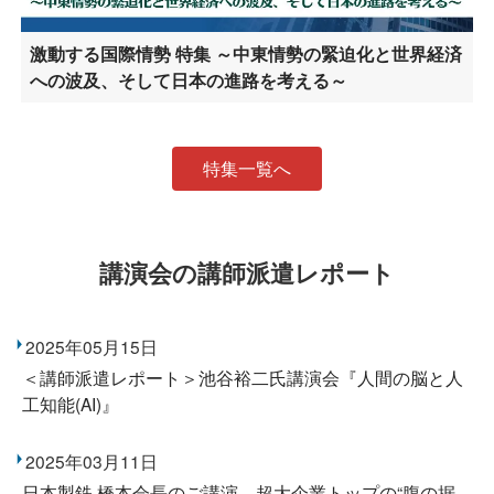
激動する国際情勢 特集 ～中東情勢の緊迫化と世界経済
への波及、そして日本の進路を考える～
特集一覧へ
講演会の講師派遣レポート
2025年05月15日
＜講師派遣レポート＞池谷裕二氏講演会『人間の脳と人
工知能(AI)』
2025年03月11日
日本製鉄 橋本会長のご講演―超大企業トップの“腹の据