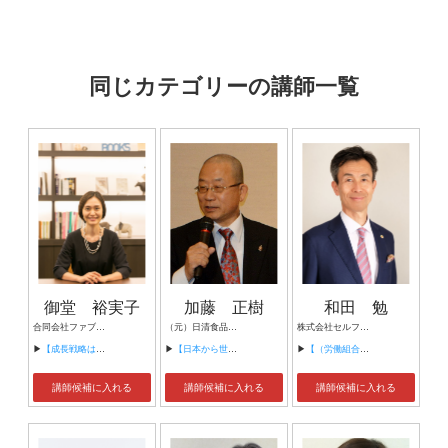
同じカテゴリーの講師一覧
御堂 裕実子
加藤 正樹
和田 勉
合同会社ファブリッジ 代表社員
（元）日清食品ホールディングス(株) 知的財産部長 学校法人新潟食料農業大学 客員教授
株式会社セルフ・インプルーブ 代表取締役
▶
【成長戦略は台湾に学べ】
▶
【日本から世界市場へ ～大ヒット商品に学ぶ知財戦略～】
▶
【（労働組合向け） 会社と組合員とのHappy-Happyコミュニケーション術】
講師候補に入れる
講師候補に入れる
講師候補に入れる