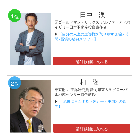
田中 渓
1
位
元ゴールドマン・サックス アルファ・アドバ
イザリー日本不動産投資責任者
▶
【自分の人生に主導権を取り戻す お金×時
間×習慣の成功メソッド】
講師候補に入れる
柯 隆
2
位
東京財団 主席研究員 静岡県立大学グローバ
ル地域センター特任教授
▶
【 危機に直面する《習近平・中国》の真
実】
講師候補に入れる