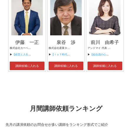
伊藤 一正
泉谷 渉
前川 由希子
株式会社カーベル代表取締役社長 プロレスラーカーベル伊藤
株式会社産業タイムズ社 代表取締役会長 半導体産業新聞 特別編集委員
アンドマイ 代表 組織活性化コンサルタント
▶
【経営と人生がHappyになる3つのキーワード】
▶
【ＩｏＴ時代にニッポンの製造業が一気に抜け出す！！ ～世界トップシェアのセンサーとロボットで戦え！】
▶
【組合員の心をぐっと掴むコミュニケーション術～組合員が「あなたが言うなら」と動き出す３ステップ～】
講師候補に入れる
講師候補に入れる
講師候補に入れる
月間講師依頼ランキング
先月の講演依頼のお問合せが多い講師をランキング形式でご紹介