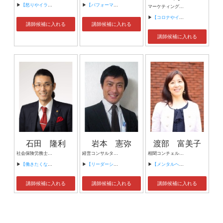
▶
【怒りやイライラの感情とうまく付き合うアンガーマネジメント】
▶
【パフォーマンス向上のための睡眠改善】
マーケティングコンサルタント まちづくりアドバイザー
▶
【コロナやインフレなんかに負けてたまるか！ 《ウィズコロナ時代を勝ち抜く実践マーケティング塾》】
講師候補に入れる
講師候補に入れる
講師候補に入れる
石田 隆利
岩本 憲弥
渡部 富美子
社会保険労務士法人リライエ 代表 株式会社リライエ 代表取締役 ハイブリッド社労士®
経営コンサルタント
相聞コンチェルト 代表取締役 アクティブカウンセラー 産業カウンセラー キャリアコンサルタント 交流分析士 第一種衛星管理者 健康経営アドバイザー
▶
【働きたくなる会社の作り方】
▶
【リーダーシップ研修】
▶
【メンタルヘルスが組織を強くする。】
講師候補に入れる
講師候補に入れる
講師候補に入れる