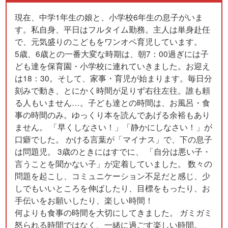
現在、中学1年生の娘と、小学校6年生の息子がいま
す。私自身、平日はフルタイム勤務。主人は単身赴任
で、元気盛りのこどもをワンオペ育児しています。
5歳、6歳との一番大変な時期は、朝7：00過ぎには子
ども達を保育園・小学校に連れていきました。お迎え
は18：30。そして、家事・育児が始まります。毎日分
刻みで動き、とにかく時間が足りず右往左往。誰も頼
る人もいません…。子ども達との時間は、お風呂・食
事の時間のみ。ゆっくり本を読んであげる余裕もあり
ません。 「早くしなさい！」「静かにしなさい！」が
口癖でした。 かける言葉が「マイナス」で、下の息子
は問題児。 3歳のときにはすでに、 「自分は悪い子・
言うことを聞かない子」が定着していました。 数々の
問題を起こし、コミュニケーション不足だと感じ、少
しでもいいところを伸ばしたり、目標をもったり、お
手伝いをお願いしたり、楽しい時間！
何よりも食事の時間を大切にしてきました。 ガミガミ
怒られる時間ではなく、一緒に過ごす楽しい時間。