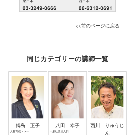
東日本
西日本
03-3249-0666
06-6312-0691
<<前のページに戻る
同じカテゴリーの講師一覧
鍋島 正子
八田 幸子
西川 りゅうじ
人材育成トレーナー 研修講師 合同会社エムジョイワークス 代表社員
一般社団法人日本声ヨガ協会 代表理事 健康経営アドバイザー マインドフルネス瞑想講師
ん