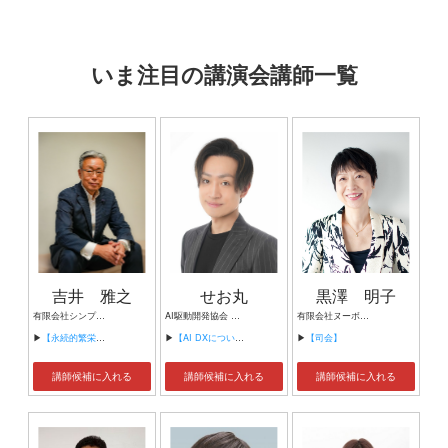
いま注目の講演会講師一覧
吉井 雅之
せお丸
黒澤 明子
有限会社シンプルタスク 代表取締役 習慣形成コンサルタント
AI駆動開発協会 代表理事 サイバーフリークス株式会社 代表取締役
有限会社ヌーボヌール代表取締役
▶
【永続的繁栄の組織づくり】
▶
【AI DXについて】
▶
【司会】
講師候補に入れる
講師候補に入れる
講師候補に入れる