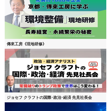
傳來工房《現地研修》
ジョセフ クラフトの国際･政治･経済 先見社長会