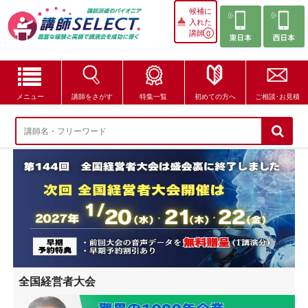
候補に
入れた
講師
0
メニュー
講師をさがす
特集一覧
初めての方へ
ご相談･お見積
講師をさがす
特集一覧
講師セレクトが選ばれる理由
ブログ・コラム
はじめての方へ
全国経営者大会
ご相談・お見積