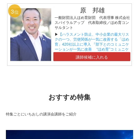
原 邦雄
3
位
一般財団法人ほめ育財団 代表理事 株式会社
スパイラルアップ 代表取締役／ほめ育コン
サルタント
▶
【ハラスメント防止、中小企業の最大リス
クの一つ、労使関係が一気に改善する「ほめ
育」420社以上に導入 『部下とのコミュニケ
ーションが一気に改善 “ほめ育”コミュニケ
ーションセミナー』】
講師候補に入れる
おすすめ特集
特集ごとにいちおしの講演会講師をご紹介