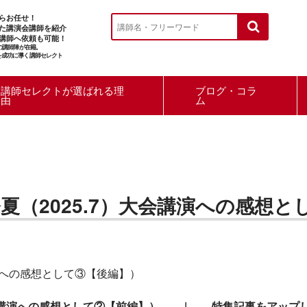
らお任せ！
た講演会講師を紹介
講師へ依頼も可能！
ルの講師陣が在籍。
を成功に導く講師セレクト
講師セレクトが選ばれる理
ブログ・コラ
由
ム
夏（2025.7）大会講演への感想と
講演への感想として③【後編】）
大会講演への感想として②【前編】）
|
特集記事をアップ