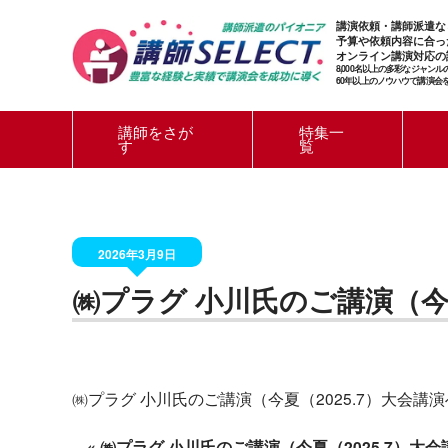
講演依頼・講師派遣な
予算や依頼内容に合っ
オンライン講演対応の
8,000名以上の多彩なジャン
60年以上のノウハウで講演会
講師をさが
特集一
す
覧
2026年3月9日
㈱プラグ 小川氏のご講演（今
㈱プラグ 小川氏のご講演（今夏（2025.7）大会
«
㈱プラグ 小川氏のご講演（今夏（2025.7）