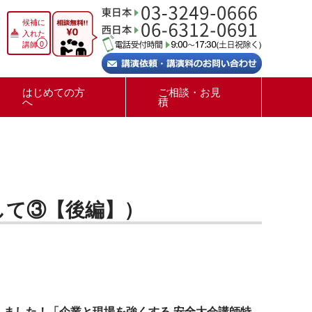
候補に
入れた
0
講師
はじめての方
ご相談・お見
へ
積
して③【後編】）
しました！「企業と現場を強くする 安全大会講師特