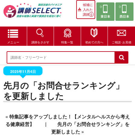
候補に
入れた
講師
0
メニュー
講師をさがす
特集一覧
初めての方へ
ご相談･お見積
講師をさがす
特集一覧
2025年11月4日
先月の「お問合せランキング」
講師セレクトが選ばれる理由
を更新しました
ブログ・コラム
はじめての方へ
«
特集記事をアップしました！【メンタルヘルスから考え
る健康経営】
|
先月の「お問合せランキング」を
ご相談・お見積
更新しました
»