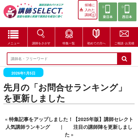
候補に
入れた
講師
0
メニュー
講師をさがす
特集一覧
初めての方へ
ご相談･お見積
講師をさがす
特集一覧
2026年1月5日
先月の「お問合せランキング」
講師セレクトが選ばれる理由
を更新しました
ブログ・コラム
はじめての方へ
«
特集記事をアップしました！【2025年版】講師セレクト
人気講師ランキング
|
注目の講師陣を更新しまし
ご相談・お見積
た
»