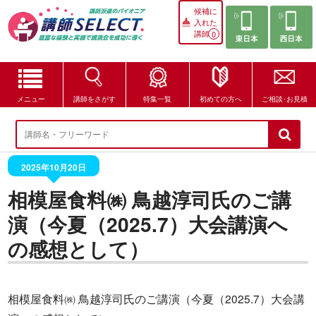
候補に
入れた
講師
0
メニュー
講師をさがす
特集一覧
初めての方へ
ご相談･お見積
講師をさがす
特集一覧
2025年10月20日
相模屋食料㈱ 鳥越淳司氏のご講
講師セレクトが選ばれる理由
演（今夏（2025.7）大会講演へ
ブログ・コラム
の感想として）
はじめての方へ
相模屋食料㈱ 鳥越淳司氏のご講演（今夏（2025.7）大会講
ご相談・お見積