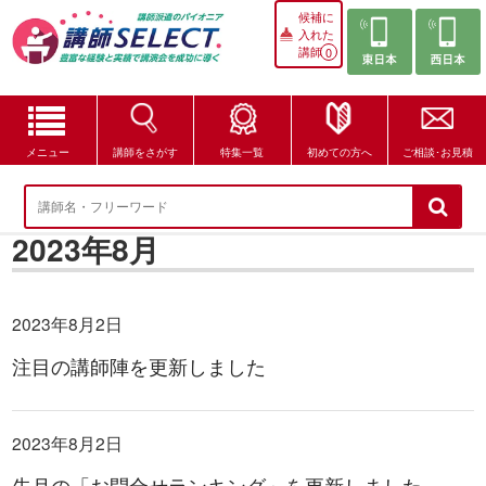
候補に
入れた
講師
0
メニュー
講師をさがす
特集一覧
初めての方へ
ご相談･お見積
講師をさがす
2023年8月
特集一覧
講師セレクトが選ばれる理由
2023年8月2日
ブログ・コラム
注目の講師陣を更新しました
はじめての方へ
2023年8月2日
ご相談・お見積
先月の「お問合せランキング」を更新しました