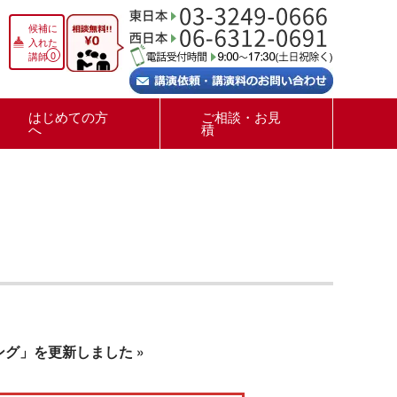
候補に
入れた
0
講師
はじめての方
ご相談・お見
へ
積
ング」を更新しました
»