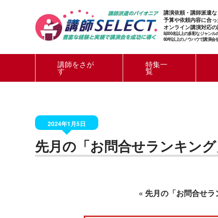
講演依頼・講師派遣な
予算や依頼内容に合っ
オンライン講演対応の
8,000名以上の多彩なジャン
60年以上のノウハウで講演会
講師をさが
特集一
す
覧
2024年1月5日
先月の「お問合せランキング
«
先月の「お問合せラ