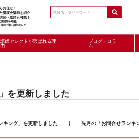
らお任せ！
た講演会講師を紹介
講師へ依頼も可能！
ルの講師陣が在籍。
を成功に導く講師セレクト
講師セレクトが選ばれる理
ブログ・コラ
由
ム
」を更新しました
ンキング」を更新しました
|
先月の「お問合せランキ