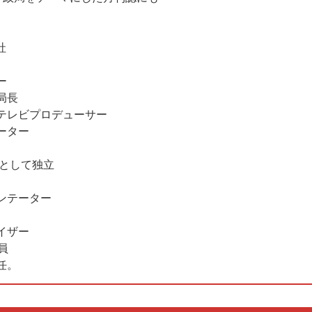
社
ー
局長
ビプロデューサー
ター
トとして独立
ンテーター
ザー
員
任。