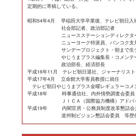
定期的に寄稿している。
昭和54年4月 早稲田大学卒業後、テレビ朝日入
社会部記者、政治部記者
ニュースステーションディレクタ
ニューヨーク特派員、バンコク支
サンデープロジェクト・朝まで生テレ
やじうまプラス編集長・コメンテー
政治部長、経済部長
平成16年11月 テレビ朝日退社、ジャーナリス
平成17年4月 立命館大学客員教授に就任
テレビ朝日やじうまプラス金曜レギュラーコメ
平成18年 時事通信社、内外情勢調査会委員
ＪＩＣＡ（国際協力機構）アドバイ
平成19年 内閣官房・公務員制度改革懇話会
道州制ビジョン懇話会委員 等歴