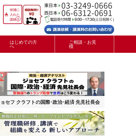
候補に
入れた
0
講師
はじめての方
ご相談・お見
へ
積
ョセフ クラフトの国際･政治･経済 先見社長会