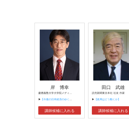
岸 博幸
田口 武雄
慶應義塾大学大学院メディアデザイン研究科教授
読売新聞東京本社 社友 作家
▶
【今後の日本経済のゆくえ】
▶
【政局はどう動くか】
講師候補に入れる
講師候補に入れる