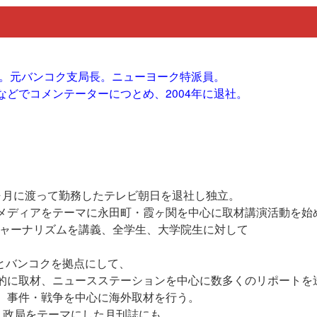
社。元バンコク支局長。ニューヨーク特派員。
どでコメンテーターにつとめ、2004年に退社。
8ヶ月に渡って勤務したテレビ朝日を退社し独立。
メディアをテーマに永田町・霞ヶ関を中心に取材講演活動を始
ジャーナリズムを講義、全学生、大学院生に対して
とバンコクを拠点にして、
的に取材、ニュースステーションを中心に数多くのリポートを
、事件・戦争を中心に海外取材を行う。
、政局をテーマにした月刊誌にも