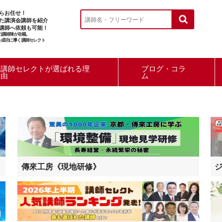
らお任せ！
た講演会講師を紹介
講師へ依頼も可能！
ルの講師陣が在籍。
を成功に導く講師セレクト
講師セレクトが選ばれる理
ブログ・コラ
由
ム
傳來工房《現地研修》
ジ