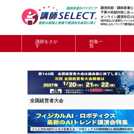
講演依頼・講師派遣な
予算や依頼内容に合っ
オンライン講演対応の
8,000名以上の多彩なジャン
60年以上のノウハウで講演会
講師をさが
特集一
す
覧
全国経営者大会