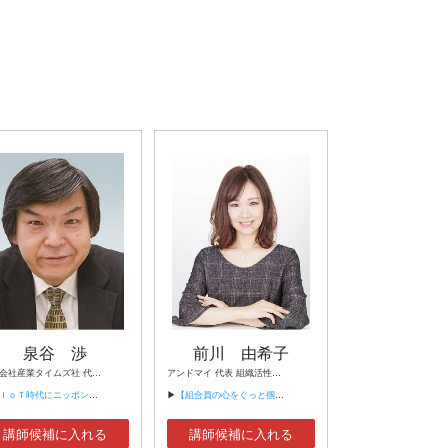
泉谷 渉
前川 由希子
株式会社産業タイムズ社 代表取締役会長 半導体産業新聞 特別編集委員
アンドマイ 代表 組織活性化コンサルタント
代にニッポンの製造業が一気に抜け出す！！ ～世界トップシェアのセンサーとロボットで戦え！】
▶
【組合員の心をぐっと掴むコミュニケーション術～組合員が「あなたが言うなら」と動き出す３ステップ～】
講師候補に入れる
講師候補に入れる