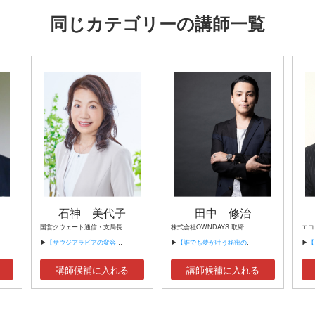
同じカテゴリーの講師一覧
石神 美代子
田中 修治
国営クウェート通信・支局長
株式会社OWNDAYS 取締役会長
▶
【サウジアラビアの変容とカリスマ的リーダー ～ビジョン2030が生む日本企業のチャンス】
▶
【誰でも夢が叶う秘密の方法】
▶
【『BR
講師候補に入れる
講師候補に入れる