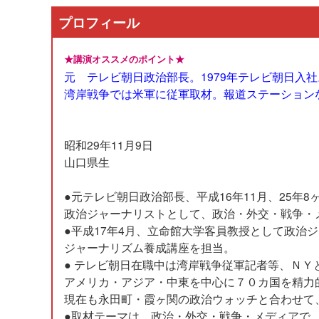
プロフィール
★講演オススメのポイント★
元 テレビ朝日政治部長。1979年テレビ朝日入
湾岸戦争では米軍に従軍取材。報道ステーションな
昭和29年11月9日
山口県生
●元テレビ朝日政治部長、平成16年11月、25年
政治ジャーナリストとして、政治・外交・戦争・
●平成17年4月、立命館大学客員教授として政治
ジャーナリズム養成講座を担当。
● テレビ朝日在職中は湾岸戦争従軍記者等、ＮＹ
アメリカ・アジア・中東を中心に７０カ国を精力
現在も永田町・霞ヶ関の政治ウォッチと合わせて
●取材テーマは、政治・外交・戦争・メディアで