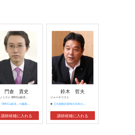
門倉 貴史
鈴木 哲夫
エコノミスト BRICs経済研究所 代表
ジャーナリスト
ICs経済』の最新動向と今後の展望 ～世界同時不況脱出のリード役となれるか】
▶
【大規模災害時の日本の危機管理の真実】
講師候補に入れる
講師候補に入れる