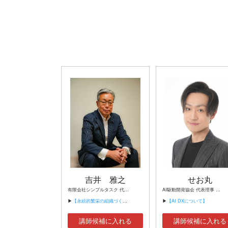
吉井 雅之
せお丸
有限会社シンプルタスク 代表取締役 習慣形成コンサルタント
AI駆動開発協会 代表理事 サイバーフリークス株式会社 代表取締役
▶
【永続的繁栄の組織づくり】
▶
【AI DXについて】
講師候補に入れる
講師候補に入れる