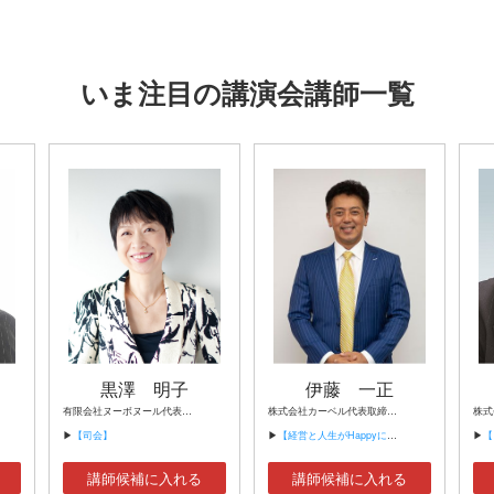
いま注目の講演会講師一覧
黒澤 明子
伊藤 一正
有限会社ヌーボヌール代表取締役
株式会社カーベル代表取締役社長 プロレスラーカーベル伊藤
▶
【司会】
▶
【経営と人生がHappyになる3つのキーワード】
▶
【ＩｏＴ時
講師候補に入れる
講師候補に入れる