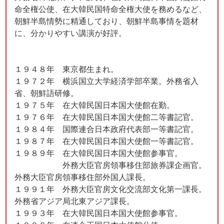
命全権公使、在大韓民国特命全権大使を務めるなど、
朝鮮半島情勢に精通しており、朝鮮半島事情を題材
に、分かりやすい講演が好評。
１９４８年 東京都生まれ。
１９７２年 横浜国立大学経済学部卒業。外務省入
省、朝鮮語研修。
１９７５年 在大韓民国日本国大使館在勤。
１９７６年 在大韓民国日本国大使館二等書記官。
１９８４年 国際連合日本政府代表部一等書記官。
１９８７年 在大韓民国日本国大使館一等書記官。
１９８９年 在大韓民国日本国大使館参事官。
外務大臣官房領事移住部旅券課企画官。
外務大臣官房領事移住部外国人課長。
１９９１年 外務大臣官房文化交流部文化第一課長。
外務省アジア局北東アジア課長。
１９９３年 在大韓民国日本国大使館参事官。