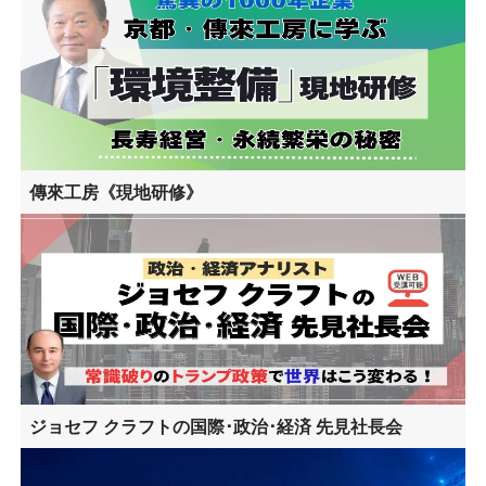
傳來工房《現地研修》
ジョセフ クラフトの国際･政治･経済 先見社長会