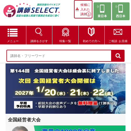
候補に
入れた
講師
0
メニュー
講師をさがす
特集一覧
初めての方へ
ご相談･お見積
講師をさがす
特集一覧
講師セレクトが選ばれる理由
ブログ・コラム
はじめての方へ
全国経営者大会
ご相談・お見積