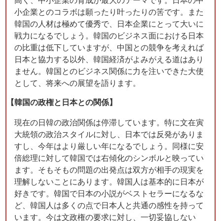
小企業とのコラボは願ったり叶ったりの筈です。また
韓国の人材は極めて優秀で、日本企業にとって大いに
戦力になるでしょう。韓国のビジネス面における日本
の比重は低下していますが、中国との競争を考えれば
日本と協力する以外、韓国経済がよみがえる道はあり
ません。韓国とのビジネス関係に力を注いできた大使
として、将来への展望を語ります。
【韓国の政権と日本との関係】
現在の日韓の政治関係は停滞しています。特に文在寅
大統領の政治スタイルに対し、日本では反発がありま
すし、今年はより厳しい年になるでしょう。同様に安
倍総理に対して韓国では右傾化のシンボルと映ってい
ます。そもそもの問題の出発点は双方が相手の現実を
理解しないことにあります。韓国人は基本的に日本が
好きです。韓国で日本の小説がベストセラーになるな
ど、韓国人は多くの点で日本人と共通の感性を持って
います。今は文政権の要求に対し、一切妥協しない