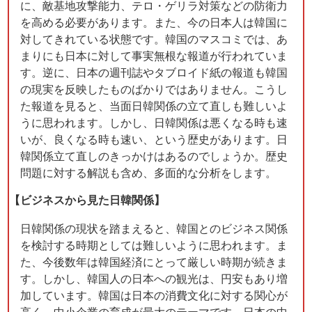
に、敵基地攻撃能力、テロ・ゲリラ対策などの防衛力
を高める必要があります。また、今の日本人は韓国に
対してきれている状態です。韓国のマスコミでは、あ
まりにも日本に対して事実無根な報道が行われていま
す。逆に、日本の週刊誌やタブロイド紙の報道も韓国
の現実を反映したものばかりではありません。こうし
た報道を見ると、当面日韓関係の立て直しも難しいよ
うに思われます。しかし、日韓関係は悪くなる時も速
いが、良くなる時も速い、という歴史があります。日
韓関係立て直しのきっかけはあるのでしょうか。歴史
問題に対する解説も含め、多面的な分析をします。
【ビジネスから見た日韓関係】
日韓関係の現状を踏まえると、韓国とのビジネス関係
を検討する時期としては難しいように思われます。ま
た、今後数年は韓国経済にとって厳しい時期が続きま
す。しかし、韓国人の日本への観光は、円安もあり増
加しています。韓国は日本の消費文化に対する関心が
高く、中小企業の育成が最大のテーマです。日本の中