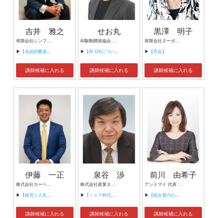
吉井 雅之
せお丸
黒澤 明子
有限会社シンプルタスク 代表取締役 習慣形成コンサルタント
AI駆動開発協会 代表理事 サイバーフリークス株式会社 代表取締役
有限会社ヌーボヌール代表取締役
▶
【永続的繁栄の組織づくり】
▶
【AI DXについて】
▶
【司会】
講師候補に入れる
講師候補に入れる
講師候補に入れる
伊藤 一正
泉谷 渉
前川 由希子
株式会社カーベル代表取締役社長 プロレスラーカーベル伊藤
株式会社産業タイムズ社 代表取締役会長 半導体産業新聞 特別編集委員
アンドマイ 代表 組織活性化コンサルタント
▶
【経営と人生がHappyになる3つのキーワード】
▶
【ＩｏＴ時代にニッポンの製造業が一気に抜け出す！！ ～世界トップシェアのセンサーとロボットで戦え！】
▶
【組合員の心をぐっと掴むコミュニケーション術～組合員が「あなたが言うなら」と動き出す３ステップ～】
講師候補に入れる
講師候補に入れる
講師候補に入れる