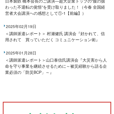
日本製鉄 橋本会長のご講演―超大企業トップの“腹の据
わった不退転の覚悟”を受け取りました！（今春 全国経
営者大会講演への感想として①-1【前編】）
2025年02月19日
＜講師派遣レポート＞ 村瀬健氏 講演会『好かれて、信
用されて 買っていただく コミュニケーション術』
2025年01月28日
＜講師派遣レポート＞山口泰信氏講演会『大災害から人
命を守り事業を継続させるために～被災経験から語る企
業必須の「防災BCP」～』