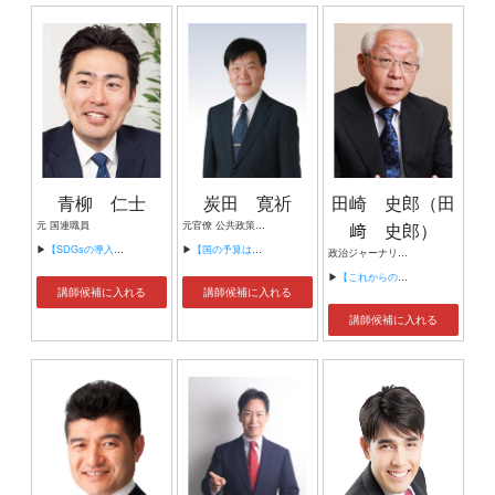
青柳 仁士
炭田 寛祈
田崎 史郎（田
元 国連職員
元官僚 公共政策コンサルタント
﨑 史郎）
▶
【SDGsの導入と実践（民間企業向け）】
▶
【国の予算はどう決まるのか】
政治ジャーナリスト 駿河台大学客員教授 (元)時事通信社 解説委員
▶
【これからの日本政治】
講師候補に入れる
講師候補に入れる
講師候補に入れる