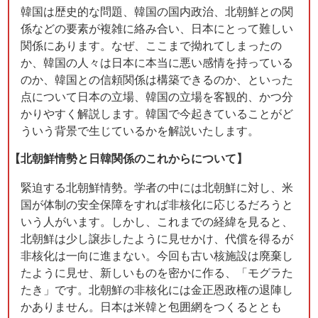
韓国は歴史的な問題、韓国の国内政治、北朝鮮との関
係などの要素が複雑に絡み合い、日本にとって難しい
関係にあります。なぜ、ここまで拗れてしまったの
か、韓国の人々は日本に本当に悪い感情を持っている
のか、韓国との信頼関係は構築できるのか、といった
点について日本の立場、韓国の立場を客観的、かつ分
かりやすく解説します。韓国で今起きていることがど
ういう背景で生じているかを解説いたします。
【北朝鮮情勢と日韓関係のこれからについて】
緊迫する北朝鮮情勢。学者の中には北朝鮮に対し、米
国が体制の安全保障をすれば非核化に応じるだろうと
いう人がいます。しかし、これまでの経緯を見ると、
北朝鮮は少し譲歩したように見せかけ、代償を得るが
非核化は一向に進まない。今回も古い核施設は廃棄し
たように見せ、新しいものを密かに作る、「モグラた
たき」です。北朝鮮の非核化には金正恩政権の退陣し
かありません。日本は米韓と包囲網をつくるととも