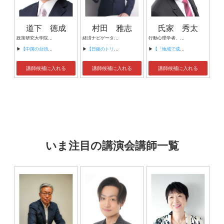
道下 徳成
村田 雅志
氏家 秀太
政策研究大学院大学 理事・副学長・教授
経済ナビゲーター 経済評論家 金融アナリスト 元堂島取引所社長
行動心理学者、ビジネスコンサルタント、キャスター、作家、著述家
▶
【中国の台頭と日本の対応】
▶
【日銀のトリレンマと日本経済の未来 ～インフレ時代における資産格差拡大のリスクと対策～】
▶
【「地域で成功する全国有名企業のここだけ成功の秘密」】
講師候補に入れる
講師候補に入れる
講師候補に入れる
いま注目の講演会講師一覧