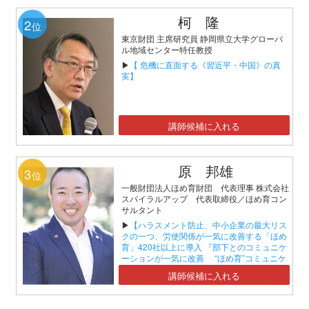
柯 隆
2
位
東京財団 主席研究員 静岡県立大学グローバ
ル地域センター特任教授
▶
【 危機に直面する《習近平・中国》の真
実】
講師候補に入れる
原 邦雄
3
位
一般財団法人ほめ育財団 代表理事 株式会社
スパイラルアップ 代表取締役／ほめ育コン
サルタント
▶
【ハラスメント防止、中小企業の最大リス
クの一つ、労使関係が一気に改善する「ほめ
育」420社以上に導入 『部下とのコミュニケ
ーションが一気に改善 “ほめ育”コミュニケ
ーションセミナー』】
講師候補に入れる