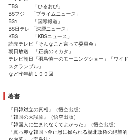
TBS 「ひるおび」
BSフジ 「プライムニュース」
BS1 「国際報道」
BS日テレ 「深層ニュース」
KBS 「KBSニュース」
読売テレビ「そんなこと言って委員会」
朝日放送 「正義のミカタ」
テレビ朝日「羽鳥慎一のモーニングショー」「ワイド
スクランブル」
など昨年約１００回
著書
『
日韓対立の真相
』（悟空出版）
『
韓国の大誤算
』（悟空出版）
『
韓国人に生まれなくてよかった
』（悟空出版）
『
真っ赤な韓国 ~金正恩に操られる親北政権の絶望的
な内幕
』（宝島社）