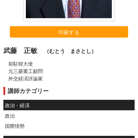
印刷する
武藤 正敏
（むとう まさとし）
前駐韓大使
元三菱重工顧問
外交経済評論家
講師カテゴリー
政治・経済
政治
国際情勢