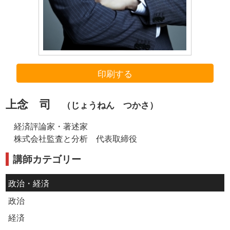
印刷する
上念 司
（じょうねん つかさ）
経済評論家・著述家
株式会社監査と分析 代表取締役
講師カテゴリー
政治・経済
政治
経済