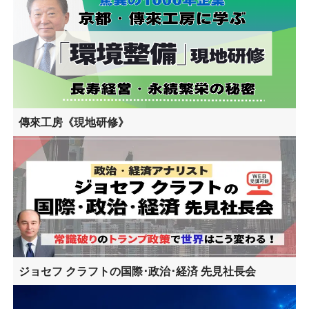
傳來工房《現地研修》
ジョセフ クラフトの国際･政治･経済 先見社長会