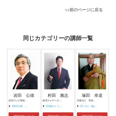
<<前のページに戻る
同じカテゴリーの講師一覧
岩田 公雄
村田 雅志
塚田 幸道
読売テレビ報道局 特別解説委員
経済ナビゲーター 経済評論家 金融アナリスト 元堂島取引所社長
宗教法人 長昌寺 副住職
▶
【時代の風 ～政治経済の変化を読む～】
▶
【日銀のトリレンマと日本経済の未来 ～インフレ時代における資産格差拡大のリスクと対策～】
▶
【① 心に一輪の花を ～出会いと別れ～】
講師候補に入れる
講師候補に入れる
講師候補に入れる