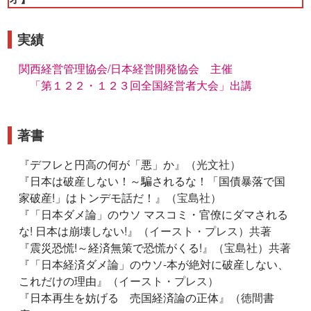
実績
関西経営管理協会/日本経営開発協会 主催
「第１２２・１２３回全国経営者大会」出講
著書
『
デフレと円高の何が「悪」か
』（光文社）
『
日本は破産しない！～騙されるな！「国債暴落で国
家破産!」はトンデモ話だ！
』（宝島社）
『
「日本ダメ論」のウソ マスコミ・官僚にダマされる
な! 日本は崩壊しない!
』（イースト・プレス）共著
『
震災恐慌!～経済無策で恐慌がくる!
』（宝島社）共著
『
「日本経済ダメ論」のウソ-本が絶対に破産しない、
これだけの理由
』（イースト・プレス）
『
日本再生を妨げる 売国経済論の正体
』（徳間書