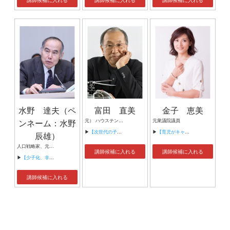
水野 達夫（ペ
富田 直美
金子 恵美
ンネーム：水野
元） ハウステンボス CTO 「変なホテル」 現） hapi-robo st 代表取締役 社長
元衆議院議員
▶
【次世代の子どもたちのためのDX デジタル技術に触れながら”考える力”を引き出そう】
▶
【育児がキャリアとして評価される時代へ】
辰雄）
人口戦略家、元ネパール大使、 元神戸大学大学院国際協力研究科教授（国際関係論） 元海上保安大学校 尖閣領有権問題 特別講師
講師候補に入れる
講師候補に入れる
▶
【少子化、非婚化、後継者不足、人口減少に如何に対処するか】
講師候補に入れる