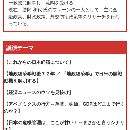
一教授に師事し、薫陶を受ける。
現在、勝間 和代 氏のブレーンの一人として、主に金
融政策、財政政策、外交防衛政策等のリサーチを行な
っている。
講演テーマ
【これからの日本経済について】
【地政経済学戦後７２年 ／ 『地政経済学』で日米の開戦
動機を解明する】
【経済ニュースのウソを見抜け】
【アベノミクスの行方～為替、株価、GDPはどこまで行く
のか？】
【日本の危機管理は、ここが甘い！～まさかと言うシナリ
オ】