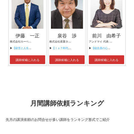
伊藤 一正
泉谷 渉
前川 由希子
株式会社カーベル代表取締役社長 プロレスラーカーベル伊藤
株式会社産業タイムズ社 代表取締役会長 半導体産業新聞 特別編集委員
アンドマイ 代表 組織活性化コンサルタント
▶
【経営と人生がHappyになる3つのキーワード】
▶
【ＩｏＴ時代にニッポンの製造業が一気に抜け出す！！ ～世界トップシェアのセンサーとロボットで戦え！】
▶
【組合員の心をぐっと掴むコミュニケーション術～組合員が「あなたが言うなら」と動き出す３ステップ～】
講師候補に入れる
講師候補に入れる
講師候補に入れる
月間講師依頼ランキング
先月の講演依頼のお問合せが多い講師をランキング形式でご紹介