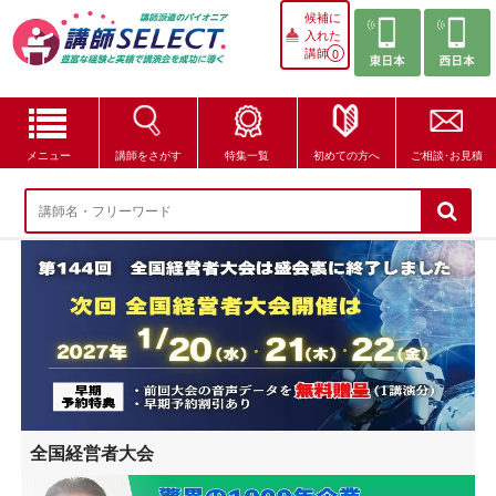
候補に
入れた
講師
0
メニュー
講師をさがす
特集一覧
初めての方へ
ご相談･お見積
講師をさがす
特集一覧
講師セレクトが選ばれる理由
ブログ・コラム
はじめての方へ
全国経営者大会
ご相談・お見積