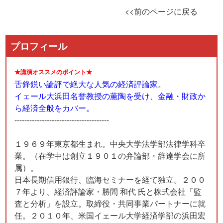
<<前のページに戻る
プロフィール
★講演オススメのポイント★
舌鋒鋭い論評で絶大な人気の経済評論家。
イェール大浜田名誉教授の薫陶を受け、金融・財政か
ら経済全般をカバー。
--------------------------------------
１９６９年東京都生まれ。中央大学法学部法律学科卒
業。（在学中は創立１９０１の弁論部・辞達学会に所
属）。
日本長期信用銀行、臨海セミナーを経て独立。２００
７年より、経済評論家・勝間 和代 氏と株式会社「監
査と分析」を設立。取締役・共同事業パートナーに就
任。２０１０年、米国イェール大学経済学部の浜田宏