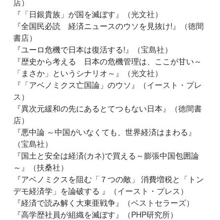
店）
『
「日銀貴族」が国を滅ぼす
』（光文社）
『
全国民必読 経済ニュースのウソを見抜け!
』（徳間
書店）
『
ユーロ危機で日本は復活する!
』（宝島社）
『
歴史から考える 日本の危機管理は、ここが甘い～
「まさか」というシナリオ～
』（光文社）
『
「アベノミクス亡国論」のウソ
』（イースト・プレ
ス）
『
異次元緩和の先にあるとてつもない日本
』（徳間書
店）
『
悪中論 ～中国がいなくても、世界経済はまわる
』
（宝島社）
『
国土と安全は経済(カネ)で買える～膨張中国包囲論
～
』（扶桑社）
『
アベノミクスを阻む「７つの敵」 消費増税と「トン
デモ経済学」を論破する
』（イースト・プレス）
『
経済で読み解く大東亜戦争
』（ベストセラーズ）
『
高学歴社員が組織を滅ぼす
』（PHP研究所）