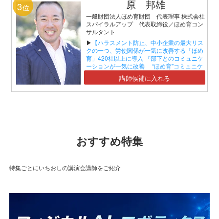
原 邦雄
3
位
一般財団法人ほめ育財団 代表理事 株式会社
スパイラルアップ 代表取締役／ほめ育コン
サルタント
▶
【ハラスメント防止、中小企業の最大リス
クの一つ、労使関係が一気に改善する「ほめ
育」420社以上に導入 『部下とのコミュニケ
ーションが一気に改善 “ほめ育”コミュニケ
ーションセミナー』】
講師候補に入れる
おすすめ特集
特集ごとにいちおしの講演会講師をご紹介