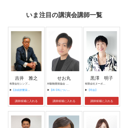
いま注目の講演会講師一覧
吉井 雅之
せお丸
黒澤 明子
有限会社シンプルタスク 代表取締役 習慣形成コンサルタント
AI駆動開発協会 代表理事 サイバーフリークス株式会社 代表取締役
有限会社ヌーボヌール代表取締役
▶
【永続的繁栄の組織づくり】
▶
【AI DXについて】
▶
【司会】
講師候補に入れる
講師候補に入れる
講師候補に入れる