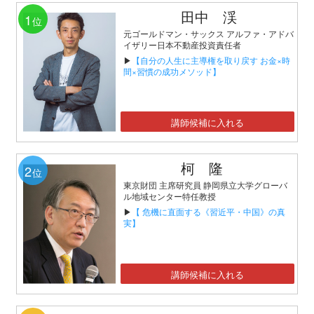
田中 渓
1
位
元ゴールドマン・サックス アルファ・アドバ
イザリー日本不動産投資責任者
▶
【自分の人生に主導権を取り戻す お金×時
間×習慣の成功メソッド】
講師候補に入れる
柯 隆
2
位
東京財団 主席研究員 静岡県立大学グローバ
ル地域センター特任教授
▶
【 危機に直面する《習近平・中国》の真
実】
講師候補に入れる