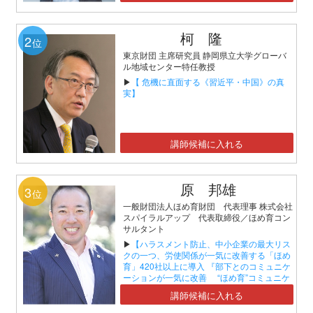
柯 隆
2
位
東京財団 主席研究員 静岡県立大学グローバ
ル地域センター特任教授
▶
【 危機に直面する《習近平・中国》の真
実】
講師候補に入れる
原 邦雄
3
位
一般財団法人ほめ育財団 代表理事 株式会社
スパイラルアップ 代表取締役／ほめ育コン
サルタント
▶
【ハラスメント防止、中小企業の最大リス
クの一つ、労使関係が一気に改善する「ほめ
育」420社以上に導入 『部下とのコミュニケ
ーションが一気に改善 “ほめ育”コミュニケ
ーションセミナー』】
講師候補に入れる