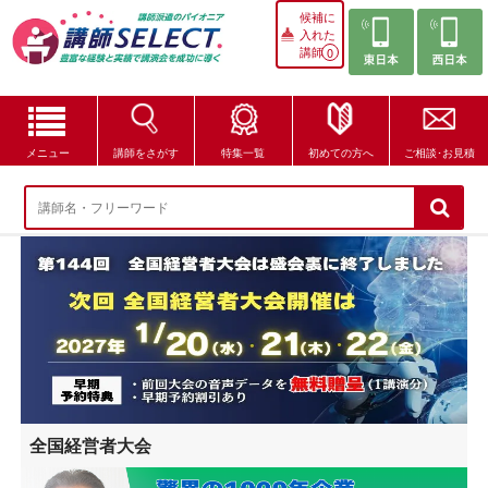
候補に
入れた
講師
0
メニュー
講師をさがす
特集一覧
初めての方へ
ご相談･お見積
講師をさがす
特集一覧
講師セレクトが選ばれる理由
ブログ・コラム
はじめての方へ
全国経営者大会
ご相談・お見積