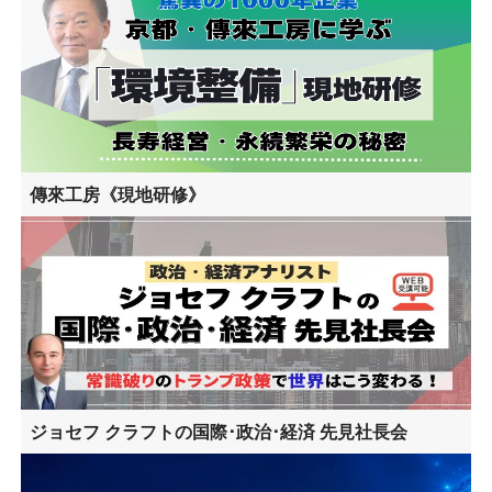
傳來工房《現地研修》
ジョセフ クラフトの国際･政治･経済 先見社長会