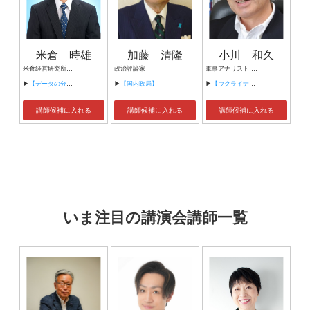
米倉 時雄
加藤 清隆
小川 和久
米倉経営研究所 代表
政治評論家
軍事アナリスト 静岡県立大学 特任教授 特定非営利活動法人 国際変動研究所 理事長
▶
【データの分析・解釈】
▶
【国内政局】
▶
【ウクライナ戦争】
講師候補に入れる
講師候補に入れる
講師候補に入れる
いま注目の講演会講師一覧