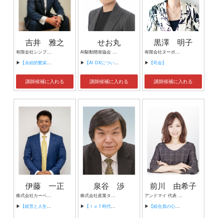
吉井 雅之
せお丸
黒澤 明子
有限会社シンプルタスク 代表取締役 習慣形成コンサルタント
AI駆動開発協会 代表理事 サイバーフリークス株式会社 代表取締役
有限会社ヌーボヌール代表取締役
▶
【永続的繁栄の組織づくり】
▶
【AI DXについて】
▶
【司会】
講師候補に入れる
講師候補に入れる
講師候補に入れる
伊藤 一正
泉谷 渉
前川 由希子
株式会社カーベル代表取締役社長 プロレスラーカーベル伊藤
株式会社産業タイムズ社 代表取締役会長 半導体産業新聞 特別編集委員
アンドマイ 代表 組織活性化コンサルタント
▶
【経営と人生がHappyになる3つのキーワード】
▶
【ＩｏＴ時代にニッポンの製造業が一気に抜け出す！！ ～世界トップシェアのセンサーとロボットで戦え！】
▶
【組合員の心をぐっと掴むコミュニケーション術～組合員が「あなたが言うなら」と動き出す３ステップ～】