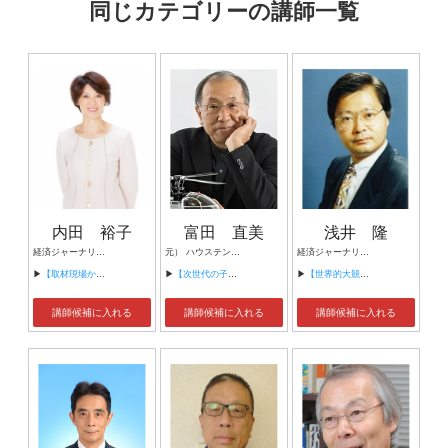
同じカテゴリーの講師一覧
内田 裕子
富田 直美
浅井 隆
経済ジャーナリスト 経済政策シンクタンク ハーベイロード・ジャパン副代表
元） ハウステンボス CTO 「変なホテル」 現） hapi-robo st 代表取締役 社長
経済ジャーナリスト
▶
【取材現場から見える“日本経済”】
▶
【次世代の子どもたちのためのDX デジタル技術に触れながら”考える力”を引き出そう】
▶
【世界的大競争時代をどう生き抜くか！】
講師候補に入れる
講師候補に入れる
講師候補に入れる