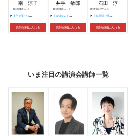
南 涼子
井手 敏郎
石田 淳
一般社団法人日本ユニバーサルカラー協会代表理事 一般社団法人日本保健福祉ネイリスト協会顧問 健康検定協会理事
一般社団法人 日本グリーフ専門士協会 代表理事 グリーフケアの学校 グリーフ専門士養成スクール 校長 精神科クリニックにて死別悲嘆ケア・プログラム担当
株式会社ウィルＰＭインターナショナル代表取締役社長兼最高経営責任者 行動科学マネジメント研究所所長 社団法人組織行動セーフティマネジメント協会代表理事 アメリカの行動分析学会 ABAI会員（Association for Behavior Analysis International） 日本行動分析学会会員
▶
【色で築く快適生活/心と体の健康をつくる色の処方箋】
▶
【大切な人を亡くす前に知っておきたいグリーフケア】
▶
【短期間で営業組織が劇的に変わる 行動科学マネジメント】
講師候補に入れる
講師候補に入れる
講師候補に入れる
いま注目の講演会講師一覧