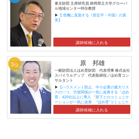
東京財団 主席研究員 静岡県立大学グローバ
ル地域センター特任教授
▶
【 危機に直面する《習近平・中国》の真
実】
講師候補に入れる
原 邦雄
3
位
一般財団法人ほめ育財団 代表理事 株式会社
スパイラルアップ 代表取締役／ほめ育コン
サルタント
▶
【ハラスメント防止、中小企業の最大リス
クの一つ、労使関係が一気に改善する「ほめ
育」420社以上に導入 『部下とのコミュニケ
ーションが一気に改善 “ほめ育”コミュニケ
ーションセミナー』】
講師候補に入れる