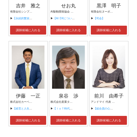
吉井 雅之
せお丸
黒澤 明子
有限会社シンプルタスク 代表取締役 習慣形成コンサルタント
AI駆動開発協会 代表理事 サイバーフリークス株式会社 代表取締役
有限会社ヌーボヌール代表取締役
▶
【永続的繁栄の組織づくり】
▶
【AI DXについて】
▶
【司会】
講師候補に入れる
講師候補に入れる
講師候補に入れる
伊藤 一正
泉谷 渉
前川 由希子
株式会社カーベル代表取締役社長 プロレスラーカーベル伊藤
株式会社産業タイムズ社 代表取締役会長 半導体産業新聞 特別編集委員
アンドマイ 代表 組織活性化コンサルタント
▶
【経営と人生がHappyになる3つのキーワード】
▶
【ＩｏＴ時代にニッポンの製造業が一気に抜け出す！！ ～世界トップシェアのセンサーとロボットで戦え！】
▶
【組合員の心をぐっと掴むコミュニケーション術～組合員が「あなたが言うなら」と動き出す３ステップ～】
講師候補に入れる
講師候補に入れる
講師候補に入れる