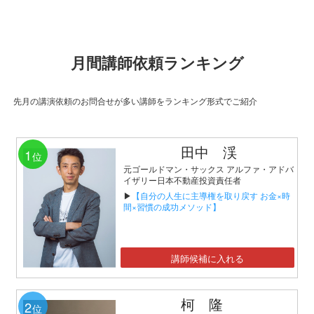
月間講師依頼ランキング
先月の講演依頼のお問合せが多い講師をランキング形式でご紹介
田中 渓
1
位
元ゴールドマン・サックス アルファ・アドバ
イザリー日本不動産投資責任者
▶
【自分の人生に主導権を取り戻す お金×時
間×習慣の成功メソッド】
講師候補に入れる
柯 隆
2
位