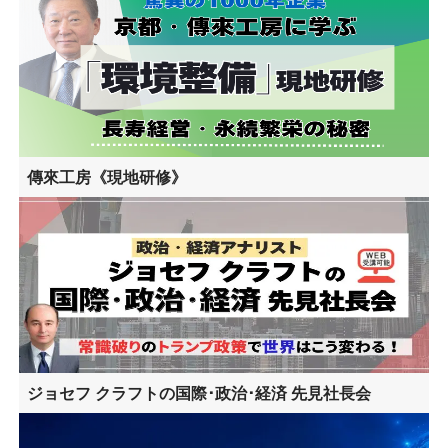
傳來工房《現地研修》
ジョセフ クラフトの国際･政治･経済 先見社長会