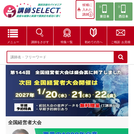
候補に
入れた
講師
0
メニュー
講師をさがす
特集一覧
初めての方へ
ご相談･お見積
講師をさがす
特集一覧
講師セレクトが選ばれる理由
ブログ・コラム
はじめての方へ
全国経営者大会
ご相談・お見積