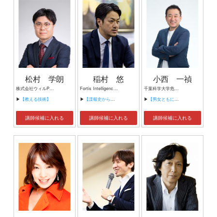
松村 学朗
稲村 悠
小西 一禎
株式会社ウィルPMインターナショナル 統括責任者 行動科学マネジメント®シニアコンサルタント BBSシニアコンサルタント
Fortis Intelligence Advisory株式会社 代表取締役 日本カウンターインテリジェンス協会 代表理事
千葉科学大学危機管理学部教授 ジャーナリスト（元共同通信政治部記者） さいたま市男女共同参画推進協議会委員 元米国在住駐夫
▶
【教える技術】
▶
【諜報史から学ぶ信頼関係の築き方 】
▶
【男女ともに「ラク」に生きるには ～男性目線からのジェンダー平等から～】
講師候補に入れる
講師候補に入れる
講師候補に入れる