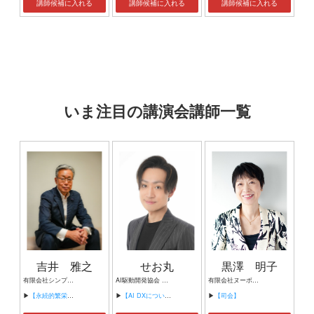
講師候補に入れる
講師候補に入れる
講師候補に入れる
いま注目の講演会講師一覧
吉井 雅之
せお丸
黒澤 明子
有限会社シンプルタスク 代表取締役 習慣形成コンサルタント
AI駆動開発協会 代表理事 サイバーフリークス株式会社 代表取締役
有限会社ヌーボヌール代表取締役
▶
【永続的繁栄の組織づくり】
▶
【AI DXについて】
▶
【司会】