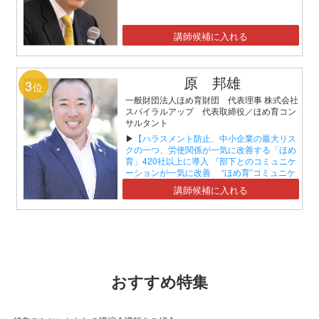
講師候補に入れる
原 邦雄
3
位
一般財団法人ほめ育財団 代表理事 株式会社
スパイラルアップ 代表取締役／ほめ育コン
サルタント
▶
【ハラスメント防止、中小企業の最大リス
クの一つ、労使関係が一気に改善する「ほめ
育」420社以上に導入 『部下とのコミュニケ
ーションが一気に改善 “ほめ育”コミュニケ
ーションセミナー』】
講師候補に入れる
おすすめ特集