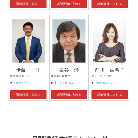
講師候補に入れる
講師候補に入れる
講師候補に入れる
伊藤 一正
泉谷 渉
前川 由希子
株式会社カーベル代表取締役社長 プロレスラーカーベル伊藤
株式会社産業タイムズ社 代表取締役会長 半導体産業新聞 特別編集委員
アンドマイ 代表 組織活性化コンサルタント
▶
【経営と人生がHappyになる3つのキーワード】
▶
【ＩｏＴ時代にニッポンの製造業が一気に抜け出す！！ ～世界トップシェアのセンサーとロボットで戦え！】
▶
【組合員の心をぐっと掴むコミュニケーション術～組合員が「あなたが言うなら」と動き出す３ステップ～】
講師候補に入れる
講師候補に入れる
講師候補に入れる