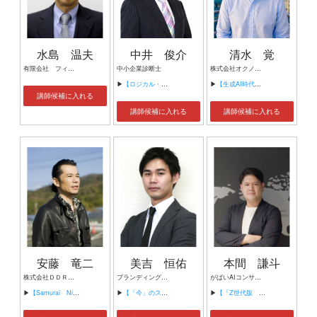
水島 温夫
中井 俊介
清水 覚
有限会社 フィフティー・アワーズ 代表取締役 主席研究員
中小企業診断士
株式会社オクノテ 代表取締役
▶
【ロジカル・コミュニケーション演習 伝える技術（全５回）】
▶
【生成AI時代の企画術】
講師候補に入れる
講師候補に入れる
講師候補に入れる
安藤 竜二
美吉 恒佑
本間 謙斗
株式会社ＤＤＲ代表取締役
ブランディングディレクター
がばいAIコンサルティング株式会社 代表取締役社長 佐賀県防災士協会 防災士 / 地域防災リーダー デジタル庁 デジタル推進委員 SAGA Smart Terakoya 生成AIアドバイザー 野球独立リーグ旭川ビースターズ AI・DX推進アドバイザー 佐賀市不法投棄防止協議会委員 佐賀市公共事業評価監視委員
▶
【Samurai Nippon Project】
▶
【「今」のスペシャリスト デザインの分かるマーケッターの育て方、育てられ方】
▶
【「Z世代版 AI活用・最新の新入社員研修の在り方」】