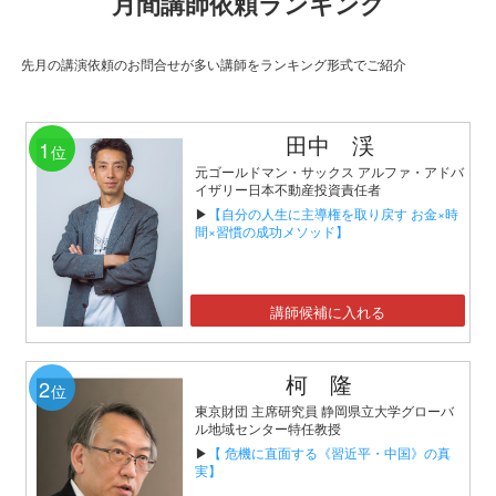
月間講師依頼ランキング
先月の講演依頼のお問合せが多い講師をランキング形式でご紹介
田中 渓
1
位
元ゴールドマン・サックス アルファ・アドバ
イザリー日本不動産投資責任者
▶
【自分の人生に主導権を取り戻す お金×時
間×習慣の成功メソッド】
講師候補に入れる
柯 隆
2
位
東京財団 主席研究員 静岡県立大学グローバ
ル地域センター特任教授
▶
【 危機に直面する《習近平・中国》の真
実】