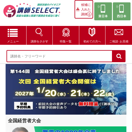
候補に
入れた
講師
0
メニュー
講師をさがす
特集一覧
初めての方へ
ご相談･お見積
講師をさがす
特集一覧
講師セレクトが選ばれる理由
ブログ・コラム
はじめての方へ
全国経営者大会
ご相談・お見積