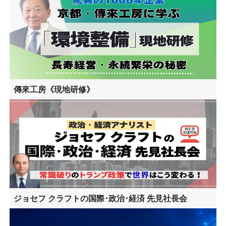
傳來工房《現地研修》
ジョセフ クラフトの国際･政治･経済 先見社長会