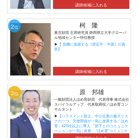
講師候補に入れる
柯 隆
2
位
東京財団 主席研究員 静岡県立大学グローバ
ル地域センター特任教授
▶
【 危機に直面する《習近平・中国》の真
実】
講師候補に入れる
原 邦雄
3
位
一般財団法人ほめ育財団 代表理事 株式会社
スパイラルアップ 代表取締役／ほめ育コン
サルタント
▶
【ハラスメント防止、中小企業の最大リス
クの一つ、労使関係が一気に改善する「ほめ
育」420社以上に導入 『部下とのコミュニケ
ーションが一気に改善 “ほめ育”コミュニケ
ーションセミナー』】