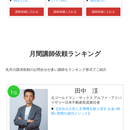
▶
【経営と人生がHappyになる3つのキーワード】
▶
【ＩｏＴ時代にニッポンの製造業が一気に抜け出す！！ ～世界トップシェアのセンサーとロボットで戦え！】
▶
【組合員の心をぐっと掴むコミュニケーション術～組合員が「あなたが言うなら」と動き出す３ステップ～】
講師候補に入れる
講師候補に入れる
講師候補に入れる
月間講師依頼ランキング
先月の講演依頼のお問合せが多い講師をランキング形式でご紹介
田中 渓
1
位
元ゴールドマン・サックス アルファ・アドバ
イザリー日本不動産投資責任者
▶
【自分の人生に主導権を取り戻す お金×時
間×習慣の成功メソッド】