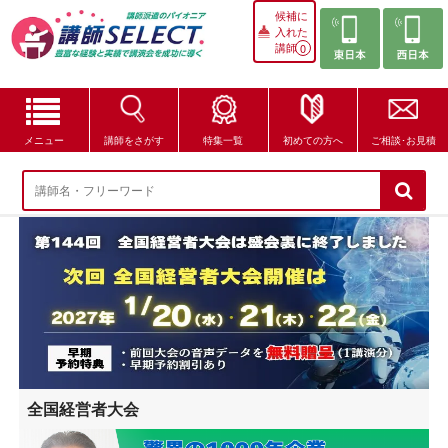
候補に
入れた
講師
0
メニュー
講師をさがす
特集一覧
初めての方へ
ご相談･お見積
講師をさがす
特集一覧
講師セレクトが選ばれる理由
ブログ・コラム
はじめての方へ
全国経営者大会
ご相談・お見積