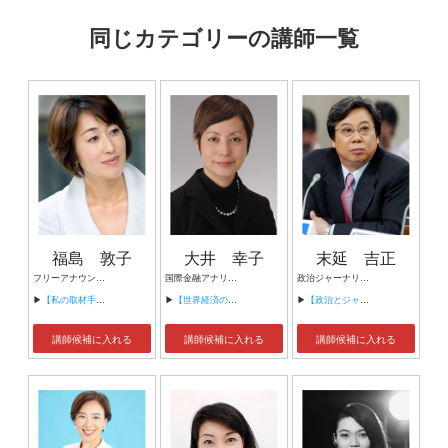
同じカテゴリーの講師一覧
福島 敦子
大井 幸子
末延 吉正
フリーアナウンサー、エッセイスト
国際金融アナリスト ＳＡＩＬ社代表 文教大学国際学部非常勤講師 武蔵野大学政治経済研究所研究員
政治ジャーナリスト／東海大学教授
▶
【私の取材手帳から ―未来を切り拓く経営者たち―】
▶
【世界経済の動向】
▶
【政治とジャーナリズム】
講師候補に入れる
講師候補に入れる
講師候補に入れる