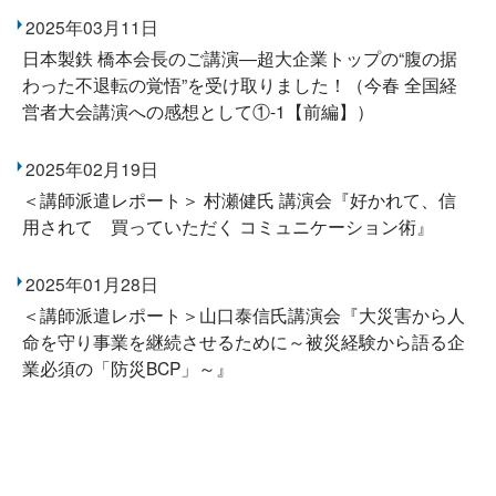
2025年03月11日
日本製鉄 橋本会長のご講演―超大企業トップの“腹の据
わった不退転の覚悟”を受け取りました！（今春 全国経
営者大会講演への感想として①-1【前編】）
2025年02月19日
＜講師派遣レポート＞ 村瀬健氏 講演会『好かれて、信
用されて 買っていただく コミュニケーション術』
2025年01月28日
＜講師派遣レポート＞山口泰信氏講演会『大災害から人
命を守り事業を継続させるために～被災経験から語る企
業必須の「防災BCP」～』