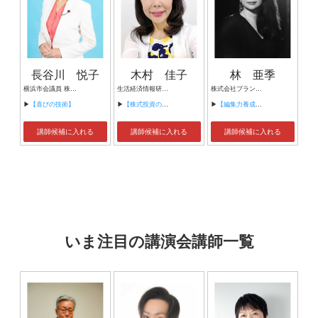
長谷川 悦子
木村 佳子
林 亜季
横浜市会議員 株式会社E-link取締役社長
生活経済情報研究所(株)ビユーズ代表 資産運用アナリスト 市場分析家 テクニカルアナリスト 一級FP技能士 IRプランナー
株式会社ブランドジャーナリズム 代表取締役 株式会社アルファドライブ 執行役員 統括編集長 AlphaDrive/NewsPicks コンテンツプロデュース統括 前Forbes JAPAN Web編集長 文部科学省の大学教育デジタライゼーション・イニシアティブ ステアリングコミッティ委員
▶
【喜びの技術】
▶
【株式投資の実践/銘柄選定/運用】
▶
【編集力養成講座 / 文章力養成講座】
講師候補に入れる
講師候補に入れる
講師候補に入れる
いま注目の講演会講師一覧