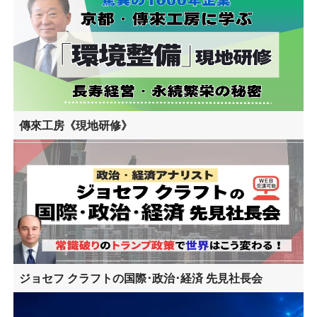
傳來工房《現地研修》
ジョセフ クラフトの国際･政治･経済 先見社長会