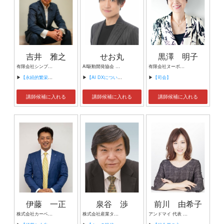
吉井 雅之
せお丸
黒澤 明子
有限会社シンプルタスク 代表取締役 習慣形成コンサルタント
AI駆動開発協会 代表理事 サイバーフリークス株式会社 代表取締役
有限会社ヌーボヌール代表取締役
▶
【永続的繁栄の組織づくり】
▶
【AI DXについて】
▶
【司会】
講師候補に入れる
講師候補に入れる
講師候補に入れる
伊藤 一正
泉谷 渉
前川 由希子
株式会社カーベル代表取締役社長 プロレスラーカーベル伊藤
株式会社産業タイムズ社 代表取締役会長 半導体産業新聞 特別編集委員
アンドマイ 代表 組織活性化コンサルタント