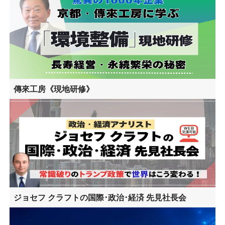
傳來工房《現地研修》
ジョセフ クラフトの国際･政治･経済 先見社長会