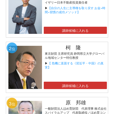
イザリー日本不動産投資責任者
▶
【自分の人生に主導権を取り戻す お金×時
間×習慣の成功メソッド】
講師候補に入れる
柯 隆
2
位
東京財団 主席研究員 静岡県立大学グローバ
ル地域センター特任教授
▶
【 危機に直面する《習近平・中国》の真
実】
講師候補に入れる
原 邦雄
3
位
一般財団法人ほめ育財団 代表理事 株式会社
スパイラルアップ 代表取締役／ほめ育コン