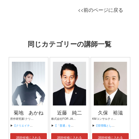
<<前のページに戻る
同じカテゴリーの講師一覧
菊地 あかね
近藤 純二
久保 裕滋
所作研究家/クリエイティブディレクター/コミュニケーションデザイナー/エクスペリエンスディレクター
株式会社FOR JAPAN代表取締役 音楽プロデューサー・専門学校講師・元avexプロデューサー 奇跡の生還から復活したレジリエンス実践者 組織マネジメント・人材育成の実務家
KMコンサルティング株式会社 代表取締役社長 久保経営労務管理事務所所長（社会保険労務士） 同志社大学社外講師 日本医師会医療勤務環境評価センターサーベイヤー 中小企業診断士
▶
【クリエイティブ×新しい働き方～仙台から発信するIT・コンテンツ産業の未来～】
▶
【「普通」を目指した少年が、いつしか限界を超えていた〜10年に一人の奇跡から学んだ、人生を変える努力の真髄〜】
▶
【管理職としての部下指導とハラスメント対策】
講師候補に入れる
講師候補に入れる
講師候補に入れる