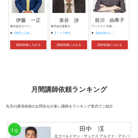
伊藤 一正
泉谷 渉
前川 由希子
株式会社カーベル代表取締役社長 プロレスラーカーベル伊藤
株式会社産業タイムズ社 代表取締役会長 半導体産業新聞 特別編集委員
アンドマイ 代表 組織活性化コンサルタント
▶
【経営と人生がHappyになる3つのキーワード】
▶
【ＩｏＴ時代にニッポンの製造業が一気に抜け出す！！ ～世界トップシェアのセンサーとロボットで戦え！】
▶
【組合員の心をぐっと掴むコミュニケーション術～組合員が「あなたが言うなら」と動き出す３ステップ～】
講師候補に入れる
講師候補に入れる
講師候補に入れる
月間講師依頼ランキング
先月の講演依頼のお問合せが多い講師をランキング形式でご紹介
田中 渓
1
位
元ゴールドマン・サックス アルファ・アドバ