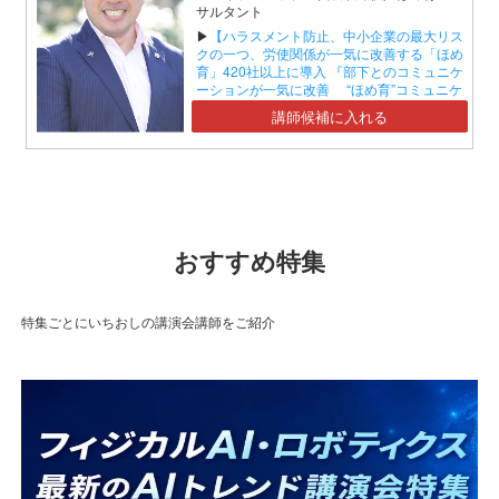
サルタント
▶
【ハラスメント防止、中小企業の最大リス
クの一つ、労使関係が一気に改善する「ほめ
育」420社以上に導入 『部下とのコミュニケ
ーションが一気に改善 “ほめ育”コミュニケ
ーションセミナー』】
講師候補に入れる
おすすめ特集
特集ごとにいちおしの講演会講師をご紹介