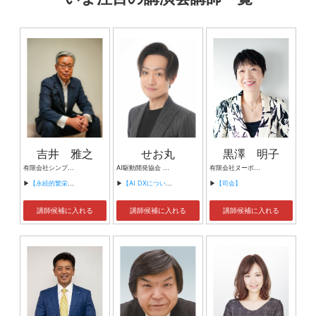
吉井 雅之
せお丸
黒澤 明子
有限会社シンプルタスク 代表取締役 習慣形成コンサルタント
AI駆動開発協会 代表理事 サイバーフリークス株式会社 代表取締役
有限会社ヌーボヌール代表取締役
▶
【永続的繁栄の組織づくり】
▶
【AI DXについて】
▶
【司会】
講師候補に入れる
講師候補に入れる
講師候補に入れる