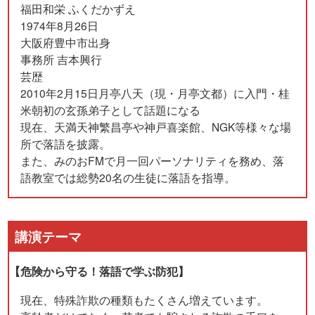
福田和栄 ふくだかずえ
1974年8月26日
大阪府豊中市出身
事務所 吉本興行
芸歴
2010年2月15日月亭八天（現・月亭文都）に入門・桂
米朝初の玄孫弟子として話題になる
現在、天満天神繁昌亭や神戸喜楽館、NGK等様々な場
所で落語を披露。
また、みのおFMで月一回パーソナリティを務め、落
語教室では総勢20名の生徒に落語を指導。
講演テーマ
【危険から守る！落語で学ぶ防犯】
現在、特殊詐欺の種類もたくさん増えています。