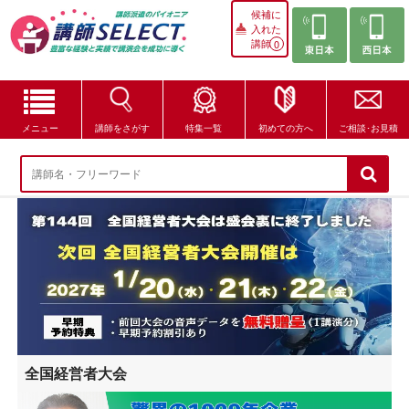
候補に
入れた
講師
0
メニュー
講師をさがす
特集一覧
初めての方へ
ご相談･お見積
講師をさがす
特集一覧
講師セレクトが選ばれる理由
ブログ・コラム
はじめての方へ
全国経営者大会
ご相談・お見積