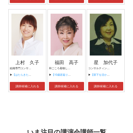
上村 久子
福田 高子
星 加代子
組織専門コンサルタント 看護師・保健師 心理相談員
和ごころ着物しぐさ講師/前結び着付け講師/朗読ボランテア畑の変わり種着物アナウンサー/福田エレガンス経営
コンサルティングオフィス ウェルラーンズ代表
▶
【はたらきたい組織をつくる「組織開発」】
▶
【10歳若返りおしゃれ楽】
▶
【部下を活かすリーダーシップとは?コミュニケーションスキル向上によるより良い祖組織づくりを目指して?】
講師候補に入れる
講師候補に入れる
講師候補に入れる
いま注目の講演会講師一覧