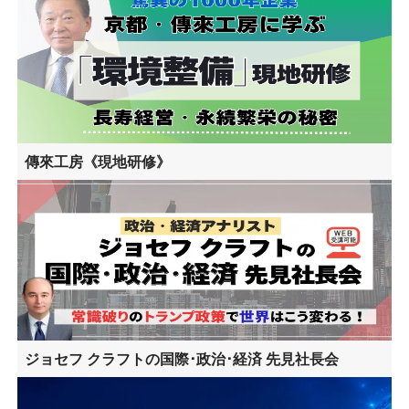
傳來工房《現地研修》
ジョセフ クラフトの国際･政治･経済 先見社長会