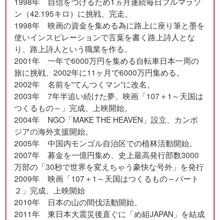
1998年 自信をつけるため1ヵ月連続毎日フルマラソ
ン（42.195キロ）に挑戦、完走。
1998年 映画の資金を集める為に路上に座り筆と墨を
使いインスピレーションで言葉を書く路上詩人とな
り、路上詩人という職業を作る。
2001年 一年で6000万円を集める自転車日本一周の
旅に挑戦、2002年に11ヶ月で6000万円集める。
2002年 名前を”てんつくマン”に改名。
2003年 7年半追い続けた夢、映画「107＋1～天国は
つくるもの～」完成、上映開始。
2004年 NGO「MAKE THE HEAVEN」設立、カンボ
ジアの海外支援開始。
2005年 中国内モンゴル自治区での植林活動開始。
2007年 募金を一億円集め、史上最高発行部数3000
万部の「30秒で世界を変えちゃう豪快な号外」を発行
2009年 映画「107＋1～天国はつくるもの～パート
２」完成、上映開始
2010年 日本の山の間伐活動開始。
2011年 東日本大震災後直ぐに「め組JAPAN」を結成