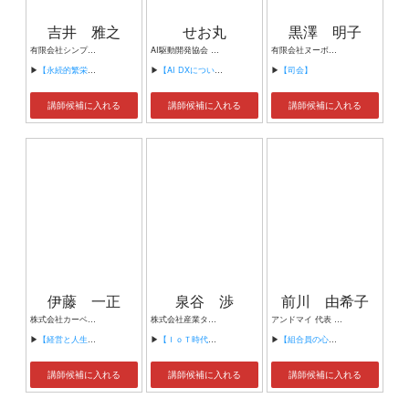
吉井 雅之
せお丸
黒澤 明子
有限会社シンプルタスク 代表取締役 習慣形成コンサルタント
AI駆動開発協会 代表理事 サイバーフリークス株式会社 代表取締役
有限会社ヌーボヌール代表取締役
▶
【永続的繁栄の組織づくり】
▶
【AI DXについて】
▶
【司会】
講師候補に入れる
講師候補に入れる
講師候補に入れる
伊藤 一正
泉谷 渉
前川 由希子
株式会社カーベル代表取締役社長 プロレスラーカーベル伊藤
株式会社産業タイムズ社 代表取締役会長 半導体産業新聞 特別編集委員
アンドマイ 代表 組織活性化コンサルタント
▶
【経営と人生がHappyになる3つのキーワード】
▶
【ＩｏＴ時代にニッポンの製造業が一気に抜け出す！！ ～世界トップシェアのセンサーとロボットで戦え！】
▶
【組合員の心をぐっと掴むコミュニケーション術～組合員が「あなたが言うなら」と動き出す３ステップ～】
講師候補に入れる
講師候補に入れる
講師候補に入れる