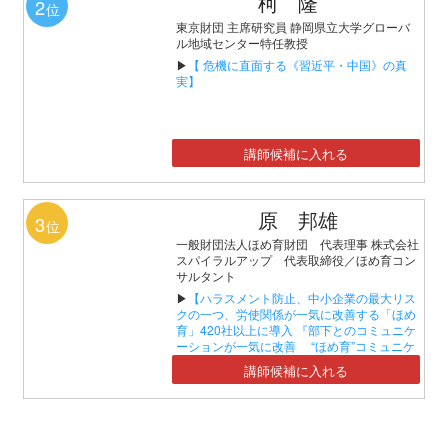
柯 隆
2
位
東京財団 主席研究員 静岡県立大学グローバ
ル地域センター特任教授
▶
【 危機に直面する《習近平・中国》の真
実】
講師候補に入れる
原 邦雄
3
位
一般財団法人ほめ育財団 代表理事 株式会社
スパイラルアップ 代表取締役／ほめ育コン
サルタント
▶
【ハラスメント防止、中小企業の最大リス
クの一つ、労使関係が一気に改善する「ほめ
育」420社以上に導入 『部下とのコミュニケ
ーションが一気に改善 “ほめ育”コミュニケ
ーションセミナー』】
講師候補に入れる