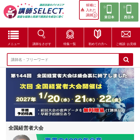
候補に
入れた
講師
0
メニュー
講師をさがす
特集一覧
初めての方へ
ご相談･お見積
講師をさがす
特集一覧
講師セレクトが選ばれる理由
ブログ・コラム
はじめての方へ
全国経営者大会
ご相談・お見積