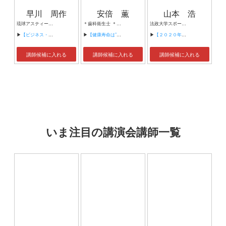
早川 周作
安倍 薫
山本 浩
琉球アスティーダスポーツクラブ株式会社 代表取締役
＊歯科衛生士 ＊NPO法人埼玉県健康管理士会理事・認定講師 ＊（株）及川健康管理士事務所所属 ＊マイナス10歳に導く健康アドバイザー
法政大学スポーツ健康学部長 元NHK解説委員
▶
【ビジネス・スポーツビジネス】
▶
【健康寿命は”歯”が命！】
▶
【２０２０年東京大会成功の鍵を探す～『おもてなし』の灯をともせ～】
講師候補に入れる
講師候補に入れる
講師候補に入れる
いま注目の講演会講師一覧