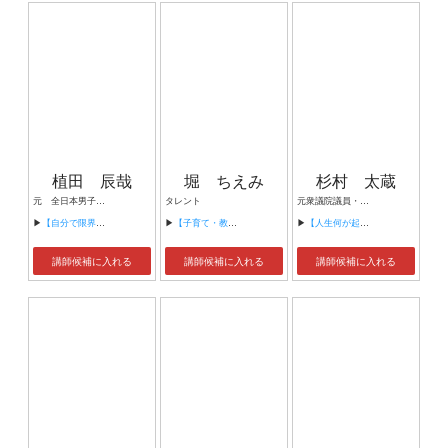
植田 辰哉
堀 ちえみ
杉村 太蔵
元 全日本男子バレーボールチーム監督
タレント
元衆議院議員・政治評論家・投資家・実業家 株式会社ここはれて 代表取締役社長
▶
【自分で限界を決めるな ～夢は必ずかなう～】
▶
【子育て・教育~食育・環境・共働き・段取り力~】
▶
【人生何が起きるかわからない〜太蔵流チャンスをつかむ技術】
講師候補に入れる
講師候補に入れる
講師候補に入れる