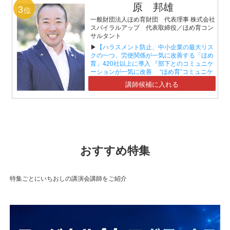
原 邦雄
3
位
一般財団法人ほめ育財団 代表理事 株式会社
スパイラルアップ 代表取締役／ほめ育コン
サルタント
▶
【ハラスメント防止、中小企業の最大リス
クの一つ、労使関係が一気に改善する「ほめ
育」420社以上に導入 『部下とのコミュニケ
ーションが一気に改善 “ほめ育”コミュニケ
ーションセミナー』】
講師候補に入れる
おすすめ特集
特集ごとにいちおしの講演会講師をご紹介