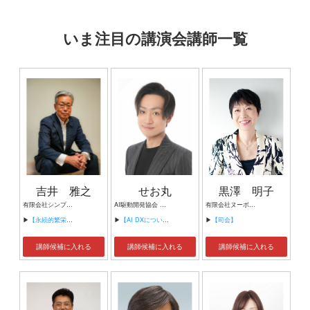
いま注目の講演会講師一覧
吉井 雅之
せお丸
黒澤 明子
有限会社シンプルタスク 代表取締役 習慣形成コンサルタント
AI駆動開発協会 代表理事 サイバーフリークス株式会社 代表取締役
有限会社ヌーボヌール代表取締役
▶
【永続的繁栄の組織づくり】
▶
【AI DXについて】
▶
【司会】
講師候補に入れる
講師候補に入れる
講師候補に入れる