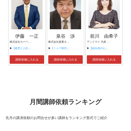
伊藤 一正
泉谷 渉
前川 由希子
株式会社カーベル代表取締役社長 プロレスラーカーベル伊藤
株式会社産業タイムズ社 代表取締役会長 半導体産業新聞 特別編集委員
アンドマイ 代表 組織活性化コンサルタント
▶
【経営と人生がHappyになる3つのキーワード】
▶
【ＩｏＴ時代にニッポンの製造業が一気に抜け出す！！ ～世界トップシェアのセンサーとロボットで戦え！】
▶
【組合員の心をぐっと掴むコミュニケーション術～組合員が「あなたが言うなら」と動き出す３ステップ～】
講師候補に入れる
講師候補に入れる
講師候補に入れる
月間講師依頼ランキング
先月の講演依頼のお問合せが多い講師をランキング形式でご紹介