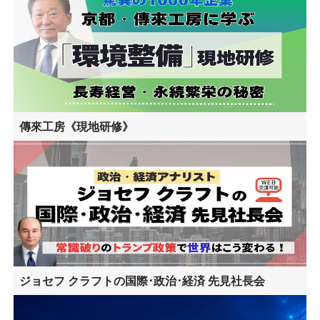
傳來工房《現地研修》
ジョセフ クラフトの国際･政治･経済 先見社長会