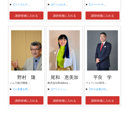
▶
【リベラルアーツとはなにか】
▶
【チームのタスク管理による利益拡大】
▶
【スーパーマリオから学ぶ成功哲学】
講師候補に入れる
講師候補に入れる
講師候補に入れる
野村 隆
尾和 恵美加
平良 学
ノムラ能力開発研究所 代表 自己啓発達人の会「ジコタツ」代表
株式会社Bulldozer 代表取締役運転手 / パラダイムシフター
フォーバルGDXリサーチ研究所 所長
▶
【☆幸運を呼ぶ『可能思考』23の法則！】
▶
【アートシンキング】
▶
【中小企業のGDX促進について】
講師候補に入れる
講師候補に入れる
講師候補に入れる