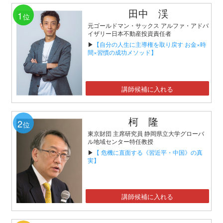
田中 渓
1
位
元ゴールドマン・サックス アルファ・アドバ
イザリー日本不動産投資責任者
▶
【自分の人生に主導権を取り戻す お金×時
間×習慣の成功メソッド】
講師候補に入れる
柯 隆
2
位
東京財団 主席研究員 静岡県立大学グローバ
ル地域センター特任教授
▶
【 危機に直面する《習近平・中国》の真
実】
講師候補に入れる