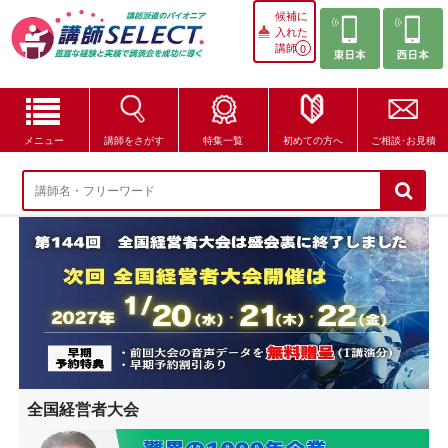
候補に
入れた
講師
0
メニュー
講師をさがす
特集一覧
初めての方へ
ご相談･お見積
講師をさがす
特集一覧
講師セレクトが選ばれる理由
ブログ・コラム
はじめての方へ
全国経営者大会
ご相談・お見積