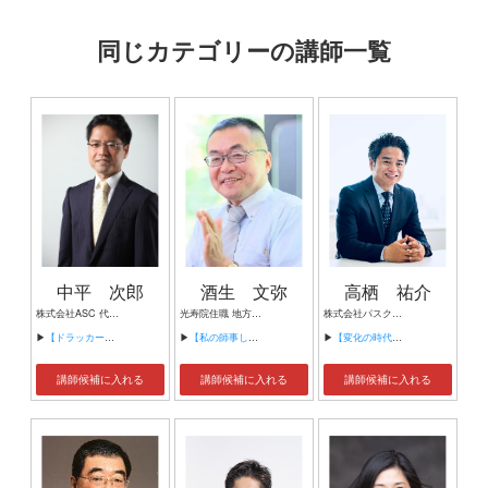
同じカテゴリーの講師一覧
中平 次郎
酒生 文弥
高栖 祐介
株式会社ASC 代表取締役
光寿院住職 地方創生株式会社代表取締役社長 在日本ルーマニア商工会議所会頭
株式会社パスクリエ代表取締役社長 株式会社クロスマーケティング上席執行役員 株式会社エクスクリエ取締役
▶
【ドラッカーに学ぶ 経営者の役割と仕事とは？～激動の時代、経営者は経営しなければならない～】
▶
【私の師事した松下幸之助・元谷外志雄】
▶
【変化の時代を生き抜く経営】
講師候補に入れる
講師候補に入れる
講師候補に入れる