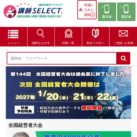
候補に
入れた
講師
0
メニュー
講師をさがす
特集一覧
初めての方へ
ご相談･お見積
講師をさがす
特集一覧
講師セレクトが選ばれる理由
ブログ・コラム
はじめての方へ
全国経営者大会
ご相談・お見積