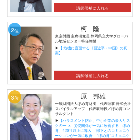
講師候補に入れる
柯 隆
2
位
東京財団 主席研究員 静岡県立大学グローバ
ル地域センター特任教授
▶
【 危機に直面する《習近平・中国》の真
実】
講師候補に入れる
原 邦雄
3
位
一般財団法人ほめ育財団 代表理事 株式会社
スパイラルアップ 代表取締役／ほめ育コン
サルタント
▶
【ハラスメント防止、中小企業の最大リス
クの一つ、労使関係が一気に改善する「ほめ
育」420社以上に導入 『部下とのコミュニケ
ーションが一気に改善 “ほめ育”コミュニケ