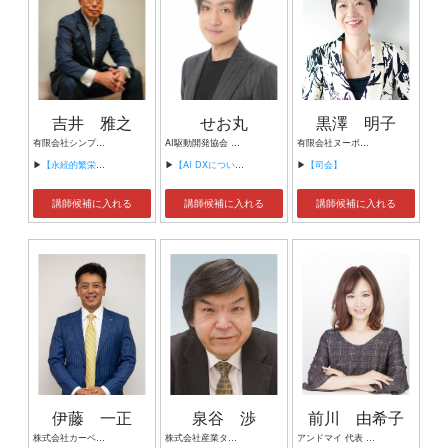
吉井 雅之
せお丸
黒澤 明子
有限会社シンプルタスク 代表取締役 習慣形成コンサルタント
AI駆動開発協会 代表理事 サイバーフリークス株式会社 代表取締役
有限会社ヌーボヌール代表取締役
▶
【永続的繁栄の組織づくり】
▶
【AI DXについて】
▶
【司会】
講師候補に入れる
講師候補に入れる
講師候補に入れる
伊藤 一正
泉谷 渉
前川 由希子
株式会社カーベル代表取締役社長 プロレスラーカーベル伊藤
株式会社産業タイムズ社 代表取締役会長 半導体産業新聞 特別編集委員
アンドマイ 代表 組織活性化コンサルタント