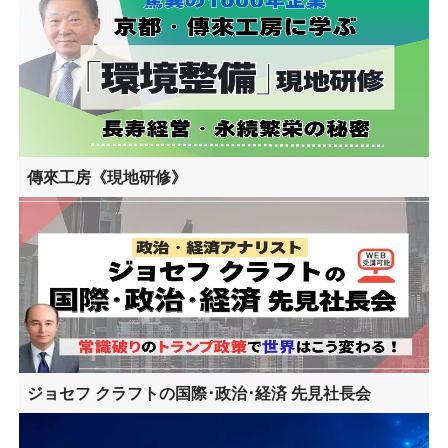
傳來工房《現地研修》
ジョセフ クラフトの国際･政治･経済 先見社長会