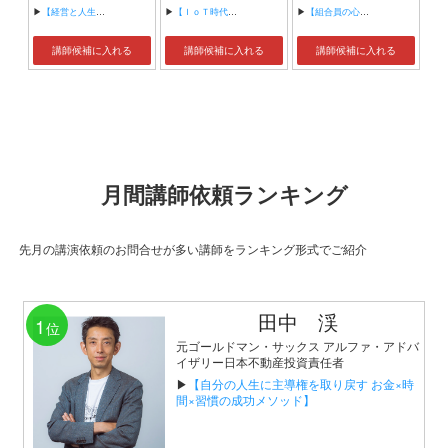
▶
【経営と人生がHappyになる3つのキーワード】
▶
【ＩｏＴ時代にニッポンの製造業が一気に抜け出す！！ ～世界トップシェアのセンサーとロボットで戦え！】
▶
【組合員の心をぐっと掴むコミュニケーション術～組合員が「あなたが言うなら」と動き出す３ステップ～】
講師候補に入れる
講師候補に入れる
講師候補に入れる
月間講師依頼ランキング
先月の講演依頼のお問合せが多い講師をランキング形式でご紹介
田中 渓
1
位
元ゴールドマン・サックス アルファ・アドバ
イザリー日本不動産投資責任者
▶
【自分の人生に主導権を取り戻す お金×時
間×習慣の成功メソッド】