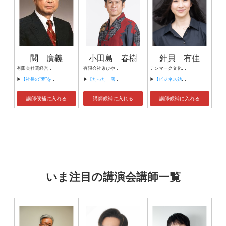
関 廣義
小田島 春樹
針貝 有佳
有限会社関経営代表取締役
有限会社ゑびや 代表取締役社長・株式会社EBILAB 代表取締役
デンマーク文化研究家 働き方改革コンサルタント
▶
【社長の“夢”を実現するカリスマ経営】
▶
【たった一店舗の老舗飲食店が実践した次世代飲食経営～テクノロジーとデータを活用した経営とWITHコロナ時代の中小企業の新しい戦い方～】
▶
【ビジネス効率性トップ！北欧デンマークの働き方】
講師候補に入れる
講師候補に入れる
講師候補に入れる
いま注目の講演会講師一覧