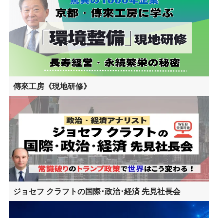
傳來工房《現地研修》
ジョセフ クラフトの国際･政治･経済 先見社長会