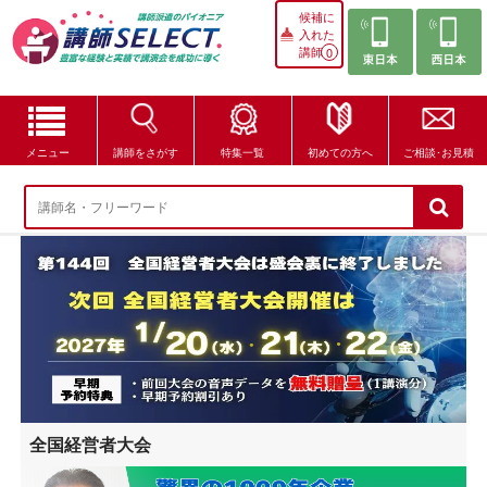
候補に
入れた
講師
0
メニュー
講師をさがす
特集一覧
初めての方へ
ご相談･お見積
講師をさがす
特集一覧
講師セレクトが選ばれる理由
ブログ・コラム
はじめての方へ
全国経営者大会
ご相談・お見積