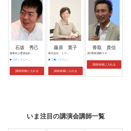
石坂 秀己
藤原 寛子
香取 貴信
接客向上委員会&Peace
株式会社 ミライアル 代表取締役 ＯＦＦＩＣＥ ＳＯＰＨＩＡ 代表 社会保険労務士
(有)香取感動マネジメント 代表
▶
【ディズニーランドが教えてくれた みんなが笑顔で働ける習慣】
▶
【◆ハラスメント防止◆】
講師候補に入れる
講師候補に入れる
講師候補に入れる
いま注目の講演会講師一覧