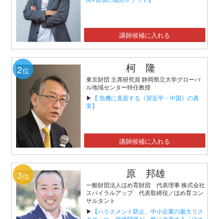
講師候補に入れる
柯 隆
2
位
東京財団 主席研究員 静岡県立大学グローバ
ル地域センター特任教授
▶
【 危機に直面する《習近平・中国》の真
実】
講師候補に入れる
原 邦雄
3
位
一般財団法人ほめ育財団 代表理事 株式会社
スパイラルアップ 代表取締役／ほめ育コン
サルタント
▶
【ハラスメント防止、中小企業の最大リス
クの一つ、労使関係が一気に改善する「ほめ