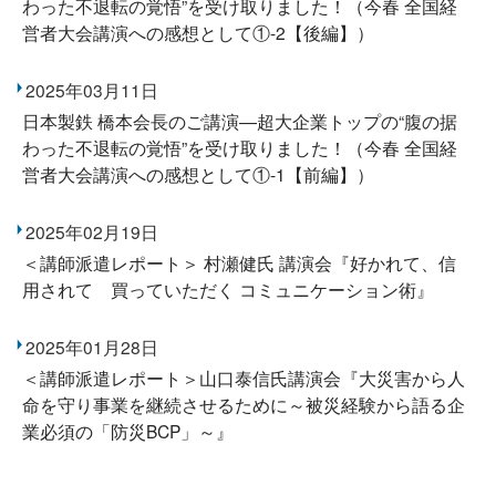
わった不退転の覚悟”を受け取りました！（今春 全国経
営者大会講演への感想として①-2【後編】）
2025年03月11日
日本製鉄 橋本会長のご講演―超大企業トップの“腹の据
わった不退転の覚悟”を受け取りました！（今春 全国経
営者大会講演への感想として①-1【前編】）
2025年02月19日
＜講師派遣レポート＞ 村瀬健氏 講演会『好かれて、信
用されて 買っていただく コミュニケーション術』
2025年01月28日
＜講師派遣レポート＞山口泰信氏講演会『大災害から人
命を守り事業を継続させるために～被災経験から語る企
業必須の「防災BCP」～』