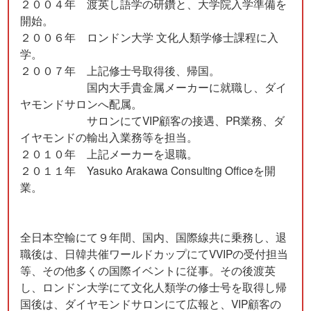
２００４年 渡英し語学の研鑽と、大学院入学準備を
開始。
２００６年 ロンドン大学 文化人類学修士課程に入
学。
２００７年 上記修士号取得後、帰国。
国内大手貴金属メーカーに就職し、ダイ
ヤモンドサロンへ配属。
サロンにてVIP顧客の接遇、PR業務、ダ
イヤモンドの輸出入業務等を担当。
２０１０年 上記メーカーを退職。
２０１１年 Yasuko Arakawa Consulting Officeを開
業。
全日本空輸にて９年間、国内、国際線共に乗務し、退
職後は、日韓共催ワールドカップにてVVIPの受付担当
等、その他多くの国際イベントに従事。その後渡英
し、ロンドン大学にて文化人類学の修士号を取得し帰
国後は、ダイヤモンドサロンにて広報と、VIP顧客の