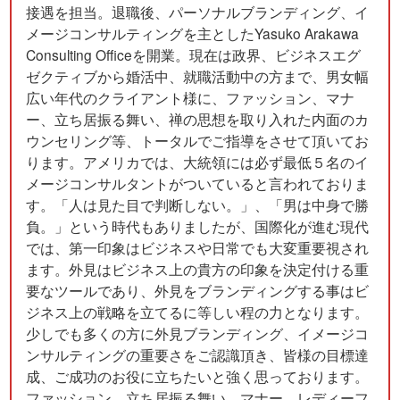
接遇を担当。退職後、パーソナルブランディング、イ
メージコンサルティングを主としたYasuko Arakawa
Consulting Officeを開業。現在は政界、ビジネスエグ
ゼクティブから婚活中、就職活動中の方まで、男女幅
広い年代のクライアント様に、ファッション、マナ
ー、立ち居振る舞い、禅の思想を取り入れた内面のカ
ウンセリング等、トータルでご指導をさせて頂いてお
ります。アメリカでは、大統領には必ず最低５名のイ
メージコンサルタントがついていると言われておりま
す。「人は見た目で判断しない。」、「男は中身で勝
負。」という時代もありましたが、国際化が進む現代
では、第一印象はビジネスや日常でも大変重要視され
ます。外見はビジネス上の貴方の印象を決定付ける重
要なツールであり、外見をブランディングする事はビ
ジネス上の戦略を立てるに等しい程の力となります。
少しでも多くの方に外見ブランディング、イメージコ
ンサルティングの重要さをご認識頂き、皆様の目標達
成、ご成功のお役に立ちたいと強く思っております。
ファッション、立ち居振る舞い、マナー、レディーフ