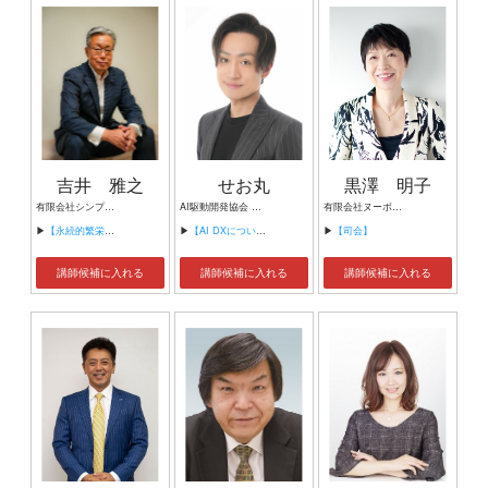
吉井 雅之
せお丸
黒澤 明子
有限会社シンプルタスク 代表取締役 習慣形成コンサルタント
AI駆動開発協会 代表理事 サイバーフリークス株式会社 代表取締役
有限会社ヌーボヌール代表取締役
▶
【永続的繁栄の組織づくり】
▶
【AI DXについて】
▶
【司会】
講師候補に入れる
講師候補に入れる
講師候補に入れる