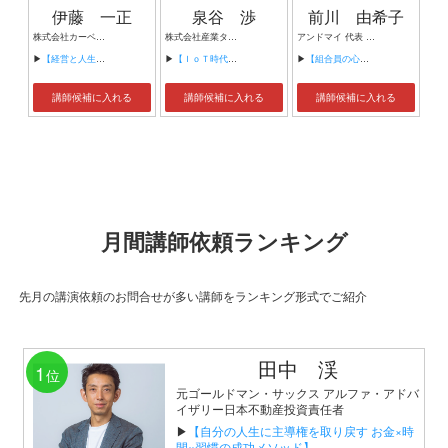
伊藤 一正
泉谷 渉
前川 由希子
株式会社カーベル代表取締役社長 プロレスラーカーベル伊藤
株式会社産業タイムズ社 代表取締役会長 半導体産業新聞 特別編集委員
アンドマイ 代表 組織活性化コンサルタント
▶
【経営と人生がHappyになる3つのキーワード】
▶
【ＩｏＴ時代にニッポンの製造業が一気に抜け出す！！ ～世界トップシェアのセンサーとロボットで戦え！】
▶
【組合員の心をぐっと掴むコミュニケーション術～組合員が「あなたが言うなら」と動き出す３ステップ～】
講師候補に入れる
講師候補に入れる
講師候補に入れる
月間講師依頼ランキング
先月の講演依頼のお問合せが多い講師をランキング形式でご紹介
田中 渓
1
位
元ゴールドマン・サックス アルファ・アドバ
イザリー日本不動産投資責任者
▶
【自分の人生に主導権を取り戻す お金×時
間×習慣の成功メソッド】