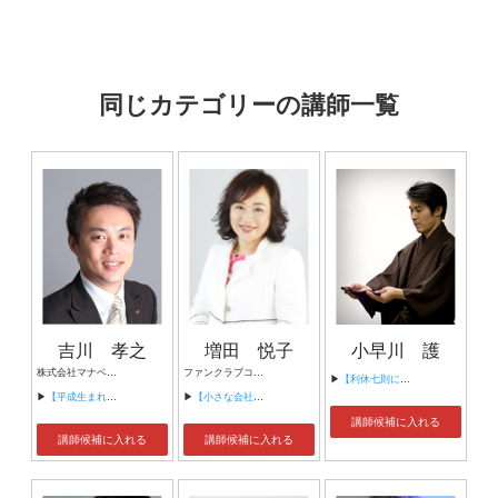
同じカテゴリーの講師一覧
吉川 孝之
増田 悦子
小早川 護
株式会社マナベル 代表取締役 株式会社じんざい社 パートナーコンサルタント
ファンクラブコンサルタント 株式会社ROSES（ローゼズ） 代表取締役社長 株式会社ROSESコンサルティング代表取締役社長 株式会社ROSESエンタテインメント代表取締役社長
▶
【利休七則に学ぶ、日本人のこころ】
▶
【平成生まれの部下指導の具体策】
▶
【小さな会社のファンづくり】
講師候補に入れる
講師候補に入れる
講師候補に入れる