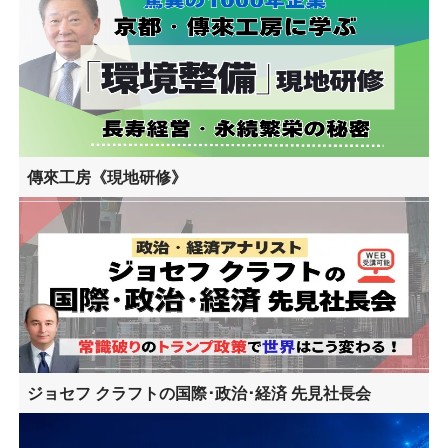
傳來工房《現地研修》
ジョセフ クラフトの国際･政治･経済 先見社長会