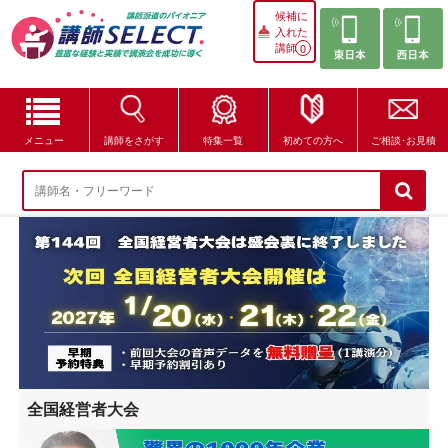
候補に
入れた
講師
0
メニュー
講師をさがす
特集一覧
初めての方へ
ご相談･お見積
講師をさがす
特集一覧
講師セレクトが選ばれる理由
ブログ・コラム
はじめての方へ
全国経営者大会
ご相談・お見積