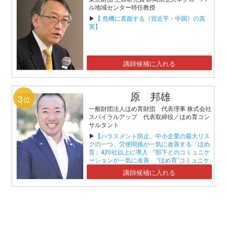
ル地域センター特任教授
▶
【 危機に直面する《習近平・中国》の真
実】
講師候補に入れる
原 邦雄
3
位
一般財団法人ほめ育財団 代表理事 株式会社
スパイラルアップ 代表取締役／ほめ育コン
サルタント
▶
【ハラスメント防止、中小企業の最大リス
クの一つ、労使関係が一気に改善する「ほめ
育」420社以上に導入 『部下とのコミュニケ
ーションが一気に改善 “ほめ育”コミュニケ
ーションセミナー』】
講師候補に入れる