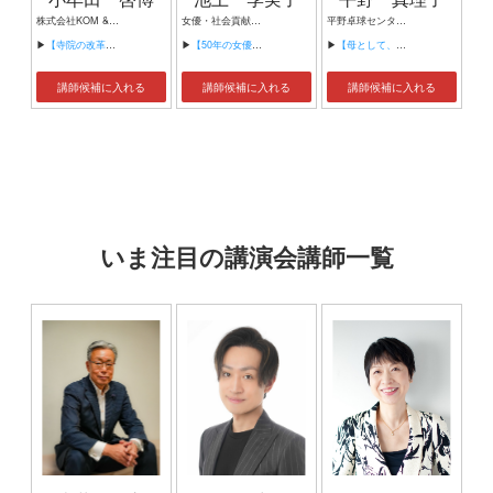
株式会社KOM &CO.DESIGN 代表／デザインプロデューサー
女優・社会貢献活動家
平野卓球センター 監督
▶
【寺院の改革とブランディングが新しい】
▶
【50年の女優人生から学んだこと～表現の力と人との繋がり～】
▶
【母として、コーチとして共に輝く【卓球教室】～あんしんして・いきいきと・ちいきで・ふつうに・くらせる・しゃかいとは～】
講師候補に入れる
講師候補に入れる
講師候補に入れる
いま注目の講演会講師一覧