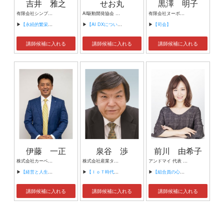
吉井 雅之
せお丸
黒澤 明子
有限会社シンプルタスク 代表取締役 習慣形成コンサルタント
AI駆動開発協会 代表理事 サイバーフリークス株式会社 代表取締役
有限会社ヌーボヌール代表取締役
▶
【永続的繁栄の組織づくり】
▶
【AI DXについて】
▶
【司会】
講師候補に入れる
講師候補に入れる
講師候補に入れる
伊藤 一正
泉谷 渉
前川 由希子
株式会社カーベル代表取締役社長 プロレスラーカーベル伊藤
株式会社産業タイムズ社 代表取締役会長 半導体産業新聞 特別編集委員
アンドマイ 代表 組織活性化コンサルタント
▶
【経営と人生がHappyになる3つのキーワード】
▶
【ＩｏＴ時代にニッポンの製造業が一気に抜け出す！！ ～世界トップシェアのセンサーとロボットで戦え！】
▶
【組合員の心をぐっと掴むコミュニケーション術～組合員が「あなたが言うなら」と動き出す３ステップ～】
講師候補に入れる
講師候補に入れる
講師候補に入れる