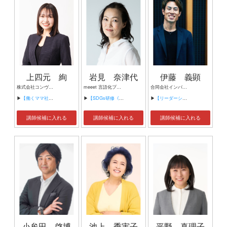
上四元 絢
岩見 奈津代
伊藤 義顕
株式会社コンヴァノ代表取締役社長
meeet 言語化プロデューサー 2030SDGsゲームファシリテーター 元女性雑誌編集長 ワークショップデザイナー
合同会社インバディ 代表社員
▶
【働くママ社長が語る、美容業界でキャリアと経営を続ける選択】
▶
【SDGs研修《各種対応》】
▶
【リーダーシップ】
講師候補に入れる
講師候補に入れる
講師候補に入れる
小牟田 啓博
池上 季実子
平野 真理子