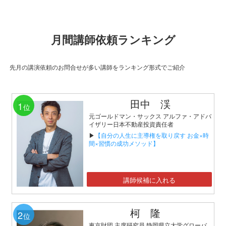
月間講師依頼ランキング
先月の講演依頼のお問合せが多い講師をランキング形式でご紹介
田中 渓
1
位
元ゴールドマン・サックス アルファ・アドバ
イザリー日本不動産投資責任者
▶
【自分の人生に主導権を取り戻す お金×時
間×習慣の成功メソッド】
講師候補に入れる
柯 隆
2
位
東京財団 主席研究員 静岡県立大学グローバ