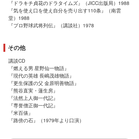
『
ドラキチ貞花のドラタイムズ
』（JICC出版局）1988
『気を使え口を使え自分を売り出す110条』（南雲
堂）1988
『プロ野球武将列伝』（講談社）1978
その他
講談CD
『燃える男 星野仙一物語』
『現代の英雄 長嶋茂雄物語』
『更生保護の父 金原明善物語』
『熊谷直実・蓮生房』
『法然上人御一代記』
『専誉僧正御一代記』
『米百俵』
『路傍の石』（1979年より口演）