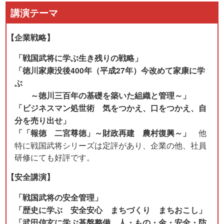
講演テーマ
【企業戦略】
「戦国武将に学ぶ生き残りの戦略」
「徳川家康没後400年（平成27年）今改めて家康に学
ぶ
～徳川三百年の基礎を築いた組織と管理～」
「ビジネスマン処世術 気をつかえ、口をつかえ、自
分を売り出せ」
「「報徳 二宮尊徳」～財政再建 農村復興～」
他
特に戦国武将シリーズは定評があり、企業の他、社員
研修にても好評です。
【安全講演】
「戦国武将の安全管理」
「歴史に学ぶ 安全安心 まちづくり まちおこし」
「武田信玄に学ぶ基盤整備 人・もの・金・安全・防