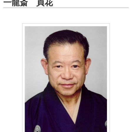
一龍斎 貞花