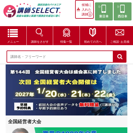
候補に
入れた
講師
0
メニュー
講師をさがす
特集一覧
初めての方へ
ご相談･お見積
講師をさがす
特集一覧
講師セレクトが選ばれる理由
ブログ・コラム
はじめての方へ
全国経営者大会
ご相談・お見積