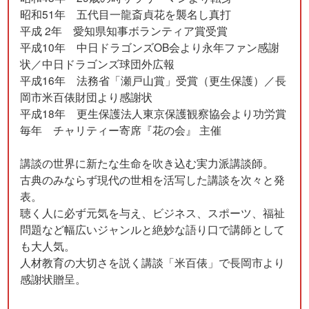
昭和51年 五代目一龍斎貞花を襲名し真打
平成 2年 愛知県知事ボランティア賞受賞
平成10年 中日ドラゴンズOB会より永年ファン感謝
状／中日ドラゴンズ球団外広報
平成16年 法務省「瀬戸山賞」受賞（更生保護）／長
岡市米百俵財団より感謝状
平成18年 更生保護法人東京保護観察協会より功労賞
毎年 チャリティー寄席『花の会』 主催
講談の世界に新たな生命を吹き込む実力派講談師。
古典のみならず現代の世相を活写した講談を次々と発
表。
聴く人に必ず元気を与え、ビジネス、スポーツ、福祉
問題など幅広いジャンルと絶妙な語り口で講師として
も大人気。
人材教育の大切さを説く講談「米百俵」で長岡市より
感謝状贈呈。