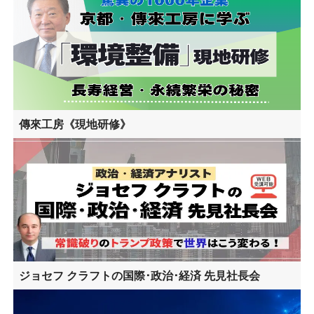
傳來工房《現地研修》
ジョセフ クラフトの国際･政治･経済 先見社長会