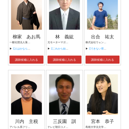
柳家 あお馬
林 義紘
出合 祐太
一般社団法人落語協会 所属 1989年7月10日生まれ 神奈川県大和市出身 2014年柳家小せんに入門 2015年楽屋入り落語協会の「前座」となる 2019年前座修業を終えて「二ツ目」に昇進 2021年大和市文化芸術未来賞受賞 現在は寄席の出演や、 地元大和での独演会など精力的に活動。 落語本来のおもしろさ、 人間のかわいらしさを色濃く表現する落語家 モットーは、“真心込めて全力疾走” 上野鈴本演芸場/浅草演芸ホール/新宿末廣亭 / 池袋演芸場/国立演芸場/らくごカフェ 2023年 柳家あお馬の落語 東中野ポレポレ坐 2024年 終活×落語 大和市シリウスメインホール 柳家あお馬「この道、十年」 横浜にぎわい座小ホール 大和の噺家四人衆 ゲスト林家木久扇 シリウスメインホール 2025年 「ティーンのはじめて寄席」（主催／やまとみらい） シリウスサブホール YouTube メモリーサプライズ落語 一万回再生達成!
元モーターマガジン社 社長 日本研修センター顧問
株式会社ウェンデプィレ 代表取締役 北海道ベースボールリーグ 代表 ブーランジェリーラフィ オーナーシェフ 札幌大学 特命講師
▶
【人はかならずミスをする。だからこそ大切にしたい三つの「キ」】
▶
【これから始まる、日本経営の大変化と、その対応】
▶
【できない理由はできる理由に変わる】
講師候補に入れる
講師候補に入れる
講師候補に入れる
川内 主税
三反園 訓
宮本 恭子
アパレル系フリーランスセールスマン
テレビ朝日コメンテーター
島根大学法文学部 教授