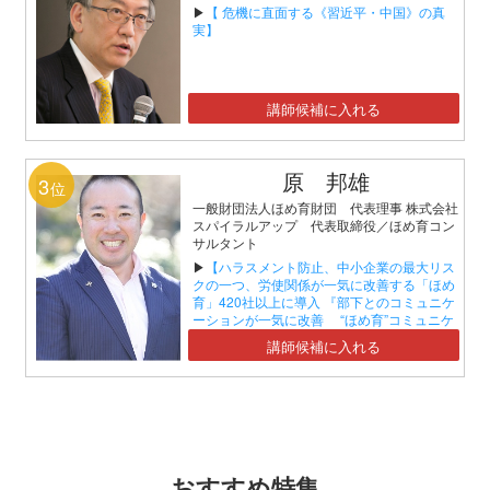
▶
【 危機に直面する《習近平・中国》の真
実】
講師候補に入れる
原 邦雄
3
位
一般財団法人ほめ育財団 代表理事 株式会社
スパイラルアップ 代表取締役／ほめ育コン
サルタント
▶
【ハラスメント防止、中小企業の最大リス
クの一つ、労使関係が一気に改善する「ほめ
育」420社以上に導入 『部下とのコミュニケ
ーションが一気に改善 “ほめ育”コミュニケ
ーションセミナー』】
講師候補に入れる
おすすめ特集