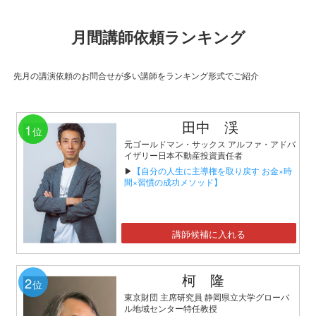
月間講師依頼ランキング
先月の講演依頼のお問合せが多い講師をランキング形式でご紹介
田中 渓
1
位
元ゴールドマン・サックス アルファ・アドバ
イザリー日本不動産投資責任者
▶
【自分の人生に主導権を取り戻す お金×時
間×習慣の成功メソッド】
講師候補に入れる
柯 隆
2
位
東京財団 主席研究員 静岡県立大学グローバ
ル地域センター特任教授