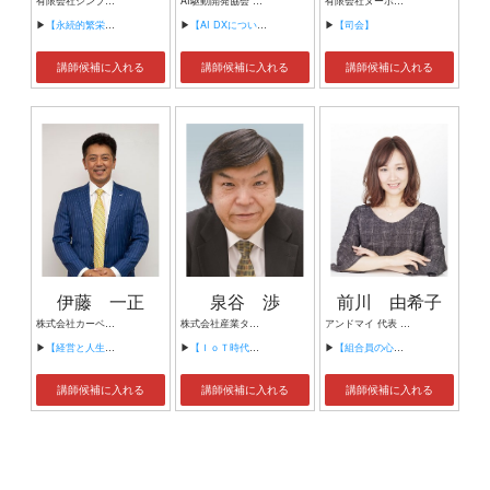
有限会社シンプルタスク 代表取締役 習慣形成コンサルタント
AI駆動開発協会 代表理事 サイバーフリークス株式会社 代表取締役
有限会社ヌーボヌール代表取締役
▶
【永続的繁栄の組織づくり】
▶
【AI DXについて】
▶
【司会】
講師候補に入れる
講師候補に入れる
講師候補に入れる
伊藤 一正
泉谷 渉
前川 由希子
株式会社カーベル代表取締役社長 プロレスラーカーベル伊藤
株式会社産業タイムズ社 代表取締役会長 半導体産業新聞 特別編集委員
アンドマイ 代表 組織活性化コンサルタント
▶
【経営と人生がHappyになる3つのキーワード】
▶
【ＩｏＴ時代にニッポンの製造業が一気に抜け出す！！ ～世界トップシェアのセンサーとロボットで戦え！】
▶
【組合員の心をぐっと掴むコミュニケーション術～組合員が「あなたが言うなら」と動き出す３ステップ～】
講師候補に入れる
講師候補に入れる
講師候補に入れる