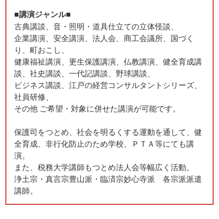
■講演ジャンル■
古典講談、音・照明・道具仕立ての立体怪談、
企業講演、安全講演、法人会、商工会議所、国づく
り、町おこし、
健康福祉講演、更生保護講演、仏教講演、健全育成講
談、社史講談、一代記講談、野球講談、
ビジネス講談、江戸の経営コンサルタントシリーズ、
社員研修、
その他 ご希望・対象に併せた講演が可能です。
保護司をつとめ、社会を明るくする運動を通して、健
全育成、非行化防止のため学校、ＰＴＡ等にても講
演。
また、税務大学講師もつとめ法人会等幅広く活動。
浄土宗・真言宗豊山派・臨済宗妙心寺派 各宗派派遣
講師。