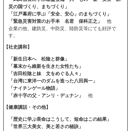
災の国づくり、まちづくり」
「江戸幕府に学ぶ「安全、安心」のまちづくり」
「緊急災害対策のお手本 名君 保科正之」
他
企業の他、建防災、中防災、陸防災等にても好評で
す。
【社史講和】
「新生日本へ 松陰と群像」
「幕末から維新を生きた女性たち」
「吉田松陰と妹 文をめぐる人々」
「台湾に東洋一のダムを造った八田與一」
「ナイチンゲール物語」
「赤十字の父・アンリ・デュナン」
他
【健康講話・その他】
「歴史に学ぶ長命はこうして、短命はこの結果」
「世界三大美女、美と若さの秘訣」