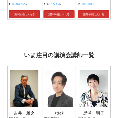
▶
【経営改善と販路拡大のための営業手法】
▶
【どうなる日本の政治】
▶
【社会保障】
講師候補に入れる
講師候補に入れる
講師候補に入れる
いま注目の講演会講師一覧
吉井 雅之
せお丸
黒澤 明子