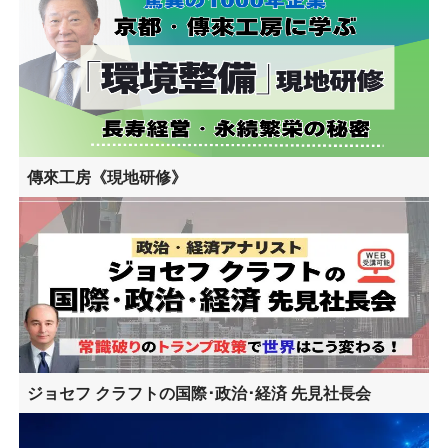
傳來工房《現地研修》
ジョセフ クラフトの国際･政治･経済 先見社長会