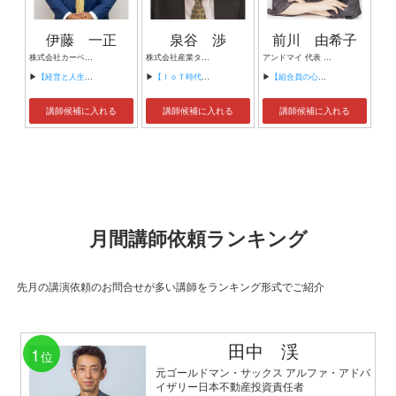
伊藤 一正
泉谷 渉
前川 由希子
株式会社カーベル代表取締役社長 プロレスラーカーベル伊藤
株式会社産業タイムズ社 代表取締役会長 半導体産業新聞 特別編集委員
アンドマイ 代表 組織活性化コンサルタント
▶
【経営と人生がHappyになる3つのキーワード】
▶
【ＩｏＴ時代にニッポンの製造業が一気に抜け出す！！ ～世界トップシェアのセンサーとロボットで戦え！】
▶
【組合員の心をぐっと掴むコミュニケーション術～組合員が「あなたが言うなら」と動き出す３ステップ～】
講師候補に入れる
講師候補に入れる
講師候補に入れる
月間講師依頼ランキング
先月の講演依頼のお問合せが多い講師をランキング形式でご紹介
田中 渓
1
位
元ゴールドマン・サックス アルファ・アドバ
イザリー日本不動産投資責任者