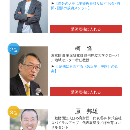
▶
【自分の人生に主導権を取り戻す お金×時
間×習慣の成功メソッド】
講師候補に入れる
柯 隆
2
位
東京財団 主席研究員 静岡県立大学グローバ
ル地域センター特任教授
▶
【 危機に直面する《習近平・中国》の真
実】
講師候補に入れる
原 邦雄
3
位
一般財団法人ほめ育財団 代表理事 株式会社
スパイラルアップ 代表取締役／ほめ育コン
サルタント