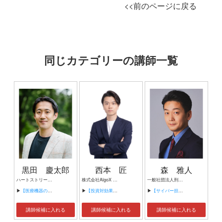
<<前のページに戻る
同じカテゴリーの講師一覧
黒田 慶太郎
西本 匠
森 雅人
ハートストリーム・ジャパン合同会社 代表執行役 フィリップス・ジャパン エマージェンシーケア事業部長 医療スタートアップ EyeVita CMO（マーケティング責任者）
株式会社AlgoX 代表取締役社長 コンサルタント
一般社団法人刑事事象解析研究所（ケイジケン） 代表理事
▶
【医療機器の新規事業の立ち上げ・事業開発】
▶
【投資対効果高いAI導入の進め方】
▶
【サイバー担当元刑事が教える 企業を狙う サイバーリスク・ネット犯罪の手口と対策】
講師候補に入れる
講師候補に入れる
講師候補に入れる