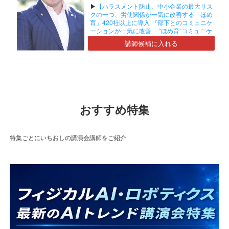
▶
【ハラスメント防止、中小企業の最大リス
クの一つ、労使関係が一気に改善する「ほめ
育」420社以上に導入 『部下とのコミュニケ
ーションが一気に改善 “ほめ育”コミュニケ
ーションセミナー』】
講師候補に入れる
おすすめ特集
特集ごとにいちおしの講演会講師をご紹介