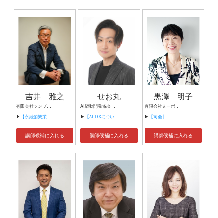
吉井 雅之
せお丸
黒澤 明子
有限会社シンプルタスク 代表取締役 習慣形成コンサルタント
AI駆動開発協会 代表理事 サイバーフリークス株式会社 代表取締役
有限会社ヌーボヌール代表取締役
▶
【永続的繁栄の組織づくり】
▶
【AI DXについて】
▶
【司会】
講師候補に入れる
講師候補に入れる
講師候補に入れる