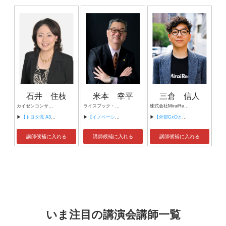
石井 住枝
米本 幸平
三倉 信人
カイゼンコンサルタント 事業イノベーター
ライスブック・コンサルティングファーム 代表
株式会社MiraiResort 代表取締役 NAM合同会社 代表 / CEO 一般社団法人うさぎとひとの幸せを支える会 専務理事
▶
【トヨタ流 A3思考術でカイゼン対策】
▶
【イノベーション創出】
▶
【外部CxOと乗り越えるビジネスの難所とは？】
講師候補に入れる
講師候補に入れる
講師候補に入れる
いま注目の講演会講師一覧