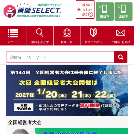
候補に
入れた
講師
0
メニュー
講師をさがす
特集一覧
初めての方へ
ご相談･お見積
講師をさがす
特集一覧
講師セレクトが選ばれる理由
ブログ・コラム
はじめての方へ
全国経営者大会
ご相談・お見積