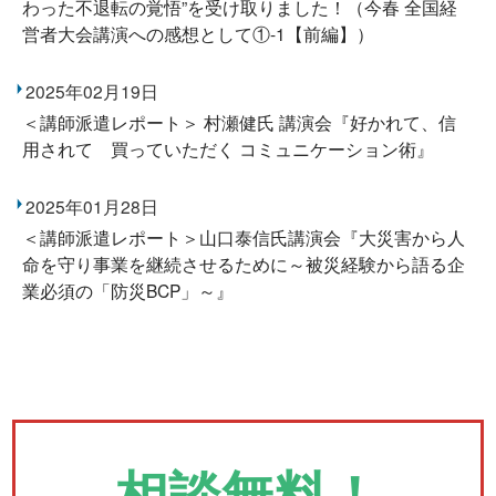
わった不退転の覚悟”を受け取りました！（今春 全国経
営者大会講演への感想として①-1【前編】）
2025年02月19日
＜講師派遣レポート＞ 村瀬健氏 講演会『好かれて、信
用されて 買っていただく コミュニケーション術』
2025年01月28日
＜講師派遣レポート＞山口泰信氏講演会『大災害から人
命を守り事業を継続させるために～被災経験から語る企
業必須の「防災BCP」～』
相談無料！