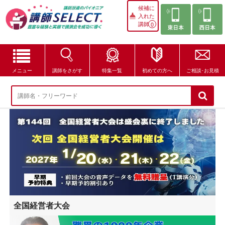
候補に
入れた
講師
0
メニュー
講師をさがす
特集一覧
初めての方へ
ご相談･お見積
講師をさがす
特集一覧
講師セレクトが選ばれる理由
ブログ・コラム
はじめての方へ
全国経営者大会
ご相談・お見積