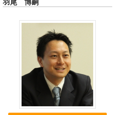
羽尾 博嗣