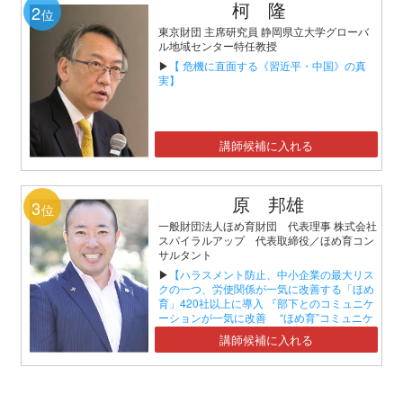
柯 隆
2
位
東京財団 主席研究員 静岡県立大学グローバ
ル地域センター特任教授
▶
【 危機に直面する《習近平・中国》の真
実】
講師候補に入れる
原 邦雄
3
位
一般財団法人ほめ育財団 代表理事 株式会社
スパイラルアップ 代表取締役／ほめ育コン
サルタント
▶
【ハラスメント防止、中小企業の最大リス
クの一つ、労使関係が一気に改善する「ほめ
育」420社以上に導入 『部下とのコミュニケ
ーションが一気に改善 “ほめ育”コミュニケ
ーションセミナー』】
講師候補に入れる