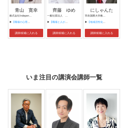
青山 寛幸
齊藤 ゆめ
にしゃんた
株式会社Independence 代表 心理カウンセラー
一般社団法人 健康経営推進協会 代表理事 Thanks mother 代表 一般社団法人 先生ビジネス共同協会 ご縁の窓口 人脈コーディネーター
羽衣国際大学教授・タレント
▶
【職場の心理的安全性】
▶
【職場と人が変わる心理的安全性と健康経営】
▶
【地域活性化のカギは、外国人の視点にあり】
講師候補に入れる
講師候補に入れる
講師候補に入れる
いま注目の講演会講師一覧