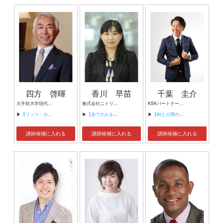
四方 啓暉
香川 早苗
千葉 圭介
大手前大学現代社会学部教授 ザ・リッツ・カールトン大阪 元副総支配人
株式会社ニトリホールディングス／シニアリーダー （元）ダイキン工業株式会社 テクノロジー・イノベーションセンター主任技師 （元）ピーコック魔法瓶工業株式会社 商品企画部長 （元）サンスター技研株式会社 商品企画スペシャリスト
KSKパートナーズ株式会社 代表取締役 アドエンターグループ株式会社 代表取締役 CryptoLive OÜ (エストニア法人) CEO
▶
【リッツ・カールトンの究極のホスピタリティ】
▶
【全ての人をハッピーにする商品企画】
▶
【AIと人間の未来】
講師候補に入れる
講師候補に入れる
講師候補に入れる