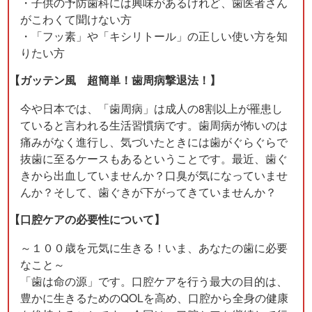
・子供の予防歯科には興味があるけれど、歯医者さん
がこわくて聞けない方
・「フッ素」や「キシリトール」の正しい使い方を知
りたい方
【ガッテン風 超簡単！歯周病撃退法！】
今や日本では、「歯周病」は成人の8割以上が罹患し
ていると言われる生活習慣病です。歯周病が怖いのは
痛みがなく進行し、気づいたときには歯がぐらぐらで
抜歯に至るケースもあるということです。最近、歯ぐ
きから出血していませんか？口臭が気になっていませ
んか？そして、歯ぐきが下がってきていませんか？
【口腔ケアの必要性について】
～１００歳を元気に生きる！いま、あなたの歯に必要
なこと～
「歯は命の源」です。口腔ケアを行う最大の目的は、
豊かに生きるためのQOLを高め、口腔から全身の健康