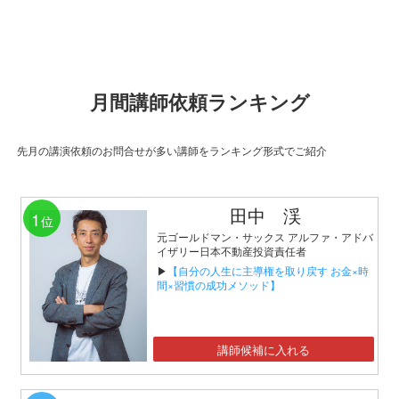
月間講師依頼ランキング
先月の講演依頼のお問合せが多い講師をランキング形式でご紹介
田中 渓
1
位
元ゴールドマン・サックス アルファ・アドバ
イザリー日本不動産投資責任者
▶
【自分の人生に主導権を取り戻す お金×時
間×習慣の成功メソッド】
講師候補に入れる