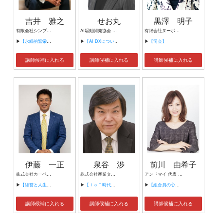
吉井 雅之
せお丸
黒澤 明子
有限会社シンプルタスク 代表取締役 習慣形成コンサルタント
AI駆動開発協会 代表理事 サイバーフリークス株式会社 代表取締役
有限会社ヌーボヌール代表取締役
▶
【永続的繁栄の組織づくり】
▶
【AI DXについて】
▶
【司会】
講師候補に入れる
講師候補に入れる
講師候補に入れる
伊藤 一正
泉谷 渉
前川 由希子
株式会社カーベル代表取締役社長 プロレスラーカーベル伊藤
株式会社産業タイムズ社 代表取締役会長 半導体産業新聞 特別編集委員
アンドマイ 代表 組織活性化コンサルタント
▶
【経営と人生がHappyになる3つのキーワード】
▶
【ＩｏＴ時代にニッポンの製造業が一気に抜け出す！！ ～世界トップシェアのセンサーとロボットで戦え！】
▶
【組合員の心をぐっと掴むコミュニケーション術～組合員が「あなたが言うなら」と動き出す３ステップ～】
講師候補に入れる
講師候補に入れる
講師候補に入れる