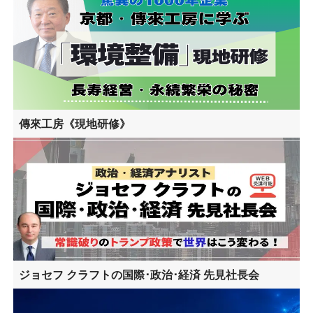
傳來工房《現地研修》
ジョセフ クラフトの国際･政治･経済 先見社長会