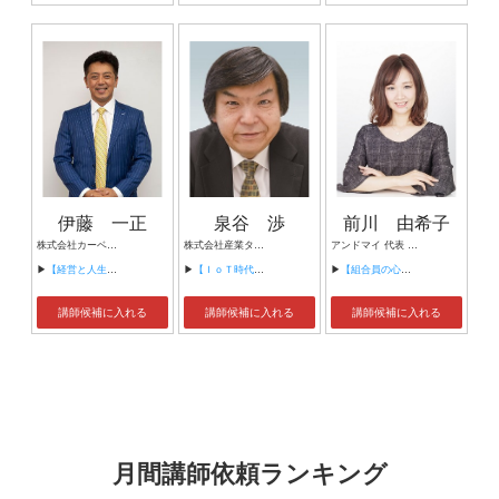
伊藤 一正
泉谷 渉
前川 由希子
株式会社カーベル代表取締役社長 プロレスラーカーベル伊藤
株式会社産業タイムズ社 代表取締役会長 半導体産業新聞 特別編集委員
アンドマイ 代表 組織活性化コンサルタント
▶
【経営と人生がHappyになる3つのキーワード】
▶
【ＩｏＴ時代にニッポンの製造業が一気に抜け出す！！ ～世界トップシェアのセンサーとロボットで戦え！】
▶
【組合員の心をぐっと掴むコミュニケーション術～組合員が「あなたが言うなら」と動き出す３ステップ～】
講師候補に入れる
講師候補に入れる
講師候補に入れる
月間講師依頼ランキング