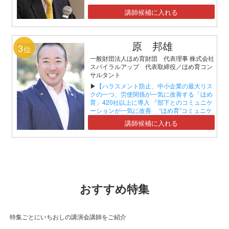
講師候補に入れる
原 邦雄
3
位
一般財団法人ほめ育財団 代表理事 株式会社
スパイラルアップ 代表取締役／ほめ育コン
サルタント
▶
【ハラスメント防止、中小企業の最大リス
クの一つ、労使関係が一気に改善する「ほめ
育」420社以上に導入 『部下とのコミュニケ
ーションが一気に改善 “ほめ育”コミュニケ
ーションセミナー』】
講師候補に入れる
おすすめ特集
特集ごとにいちおしの講演会講師をご紹介