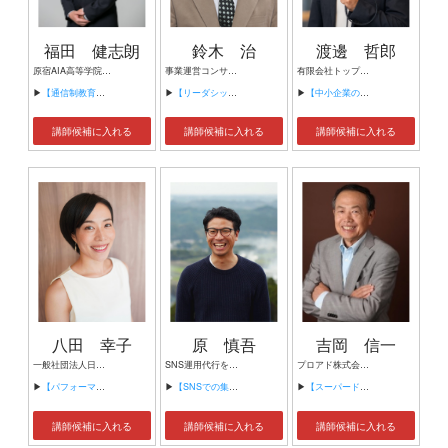
福田 健志朗
鈴木 治
渡邊 哲郎
原宿AIA高等学院 学院長 特定非営利活動法人越境先生 理事
事業運営コンサルタント, 技術士(経営工学科) 登録ＮＯ ４６８１７ 号
有限会社トップエージェント 代表取締役 中小企業向けAI・DX・業務改善研修講師 デジタル×アナログ融合マーケッター 愛媛県人会 管理人・運営本部
▶
【通信制教育の今と未来】
▶
【リーダシップ】
▶
【中小企業のための生成AI実践活用 ―業務改善と企業成長につなげる方法―】
講師候補に入れる
講師候補に入れる
講師候補に入れる
八田 幸子
原 慎吾
吉岡 信一
一般社団法人日本声ヨガ協会 代表理事 健康経営アドバイザー マインドフルネス瞑想講師
SNS運用代行を行う会社 one move代表取締役 ・SNSマーケティングコンサルタント ・元博報堂ディレクター ・元リクルート事業開発ディレクター
プロアド株式会社 代表取締役社長
▶
【パフォーマンス向上のための睡眠改善】
▶
【SNSでの集客方法】
▶
【スーパードライが教えてくれたこと】
講師候補に入れる
講師候補に入れる
講師候補に入れる