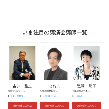
いま注目の講演会講師一覧
吉井 雅之
せお丸
黒澤 明子
有限会社シンプルタスク 代表取締役 習慣形成コンサルタント
AI駆動開発協会 代表理事 サイバーフリークス株式会社 代表取締役
有限会社ヌーボヌール代表取締役
▶
【永続的繁栄の組織づくり】
▶
【AI DXについて】
▶
【司会】
講師候補に入れる
講師候補に入れる
講師候補に入れる