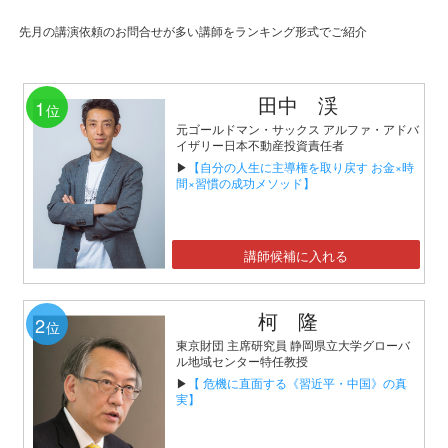
先月の講演依頼のお問合せが多い講師をランキング形式でご紹介
田中 渓
1
位
元ゴールドマン・サックス アルファ・アドバ
イザリー日本不動産投資責任者
▶
【自分の人生に主導権を取り戻す お金×時
間×習慣の成功メソッド】
講師候補に入れる
柯 隆
2
位
東京財団 主席研究員 静岡県立大学グローバ
ル地域センター特任教授
▶
【 危機に直面する《習近平・中国》の真
実】