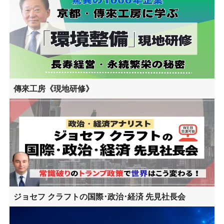
傳來工房《現地研修》
ジョセフ クラフトの国際･政治･経済 先見社長会