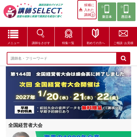
候補に
入れた
講師
0
メニュー
講師をさがす
特集一覧
初めての方へ
ご相談･お見積
講師をさがす
特集一覧
講師セレクトが選ばれる理由
ブログ・コラム
はじめての方へ
全国経営者大会
ご相談・お見積