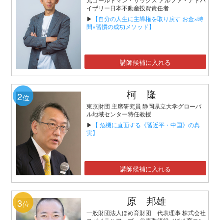
イザリー日本不動産投資責任者
▶
【自分の人生に主導権を取り戻す お金×時
間×習慣の成功メソッド】
講師候補に入れる
柯 隆
2
位
東京財団 主席研究員 静岡県立大学グローバ
ル地域センター特任教授
▶
【 危機に直面する《習近平・中国》の真
実】
講師候補に入れる
原 邦雄
3
位
一般財団法人ほめ育財団 代表理事 株式会社