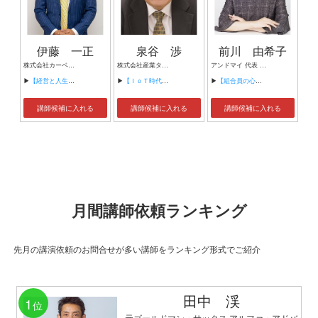
伊藤 一正
泉谷 渉
前川 由希子
株式会社カーベル代表取締役社長 プロレスラーカーベル伊藤
株式会社産業タイムズ社 代表取締役会長 半導体産業新聞 特別編集委員
アンドマイ 代表 組織活性化コンサルタント
▶
【経営と人生がHappyになる3つのキーワード】
▶
【ＩｏＴ時代にニッポンの製造業が一気に抜け出す！！ ～世界トップシェアのセンサーとロボットで戦え！】
▶
【組合員の心をぐっと掴むコミュニケーション術～組合員が「あなたが言うなら」と動き出す３ステップ～】
講師候補に入れる
講師候補に入れる
講師候補に入れる
月間講師依頼ランキング
先月の講演依頼のお問合せが多い講師をランキング形式でご紹介
田中 渓
1
位
元ゴールドマン・サックス アルファ・アドバ