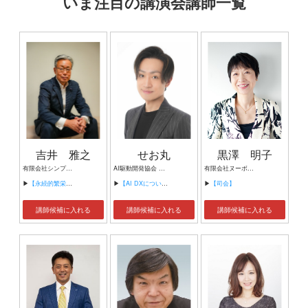
いま注目の講演会講師一覧
吉井 雅之
せお丸
黒澤 明子
有限会社シンプルタスク 代表取締役 習慣形成コンサルタント
AI駆動開発協会 代表理事 サイバーフリークス株式会社 代表取締役
有限会社ヌーボヌール代表取締役
▶
【永続的繁栄の組織づくり】
▶
【AI DXについて】
▶
【司会】
講師候補に入れる
講師候補に入れる
講師候補に入れる