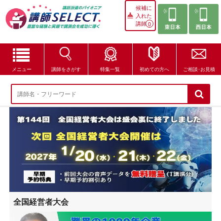
候補に
入れた
講師
0
メニュー
講師をさがす
特集一覧
初めての方へ
ご相談･お見積
講師をさがす
特集一覧
講師セレクトが選ばれる理由
ブログ・コラム
はじめての方へ
全国経営者大会
ご相談・お見積