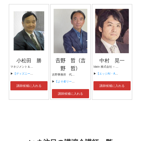
小松田 勝
𠮷野 哲（吉
中村 晃一
マネジメント＆ネットワークオフィス代表
野 哲）
Idein 株式会社 – 代表取締役 CEO 国立大学法人 東北大学 共創戦略センター 特任教授 伊藤忠テクノソリューションズ株式会社 DX コンサルティング部 アドバイザー 株式会社NTT データグループ社内ベンチャープログラムメンター 株式会社三菱総合研究所アドバイザー 一般社団法人岩手イノベーションベース IIB Lab 社長
▶
【ディズニー・フィロソフィー／サービスの本質～顧客・従業員満足マネジメント～】
▶
【エッジAI・AI半導体の最新の動向とビジネスユースケース】
吉野事務所 代表 株式会社ソトー（東証一部）独立社外取締役 株式会社シューズセレクション 取締役
▶
【よそ者リーダー学】
講師候補に入れる
講師候補に入れる
講師候補に入れる