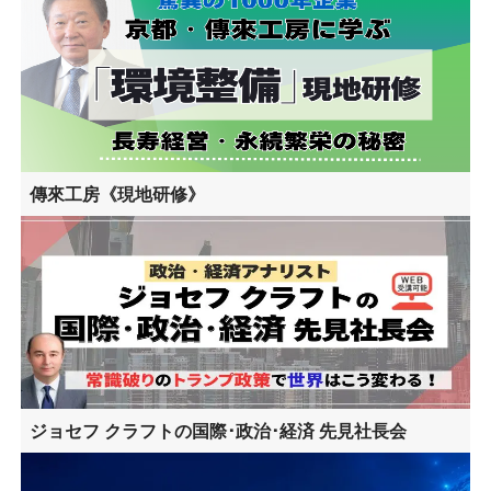
傳來工房《現地研修》
ジョセフ クラフトの国際･政治･経済 先見社長会