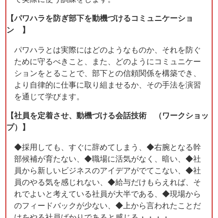
【パワハラを防ぎ部下を動機づけるコミュニケーショ
ン 】
パワハラとは実際にはどのようなものか、それを防ぐ
ために守るべきこと、また、どのようにコミュニケー
ションをとることで、部下との信頼関係を構築でき、
より自律的に仕事に取り組ませるか、その手法を演習
を通じて学びます。
【社員を定着させ、動機づける会話技術 （ワークショッ
プ）】
◆採用しても、すぐに辞めてしまう、◆右腕となる幹
部候補が育たない、◆職場に活気がなく、暗い、◆社
員から新しいビジネスのアイデアがでてこない、◆社
員のやる気を感じれない、◆給与だけもらえれば、そ
れでよいと考えている社員が大半である、◆現場から
のフィードバックが少ない、◆上から言われたことだ
けをやる社員ばかりであると感じる・・・・