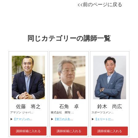
<<前のページに戻る
同じカテゴリーの講師一覧
佐藤 将之
石角 卓
鈴木 尚広
アマゾン ジャパン立ち上げメンバー 元Fulfillment Center Sr. Operation Manager/GM/Directors エバーグローイングパートナーズ株式会社 代表取締役 事業成長支援アドバイザー
株式会社 輝翔 代表取締役 新規事業企画家 シニアマーケット開発専門コンサルタント
スポーツコメンテーター 元プロ野球選手
▶
【アマゾンの会議術〜ジェフ・ベゾスが生んだマネジメントの技法〜】
▶
【第三の人生 新しいシニアの人生】
▶
【エリートだらけの中で輝くために～己を知り、己を磨く～】
講師候補に入れる
講師候補に入れる
講師候補に入れる