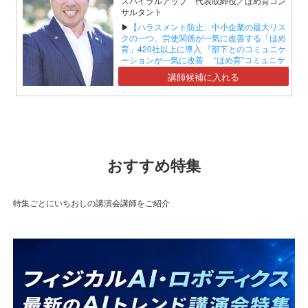
スパイラルアップ 代表取締役／ほめ育コン
サルタント
▶
【ハラスメント防止、中小企業の最大リス
クの一つ、労使関係が一気に改善する「ほめ
育」420社以上に導入 『部下とのコミュニケ
ーションが一気に改善 “ほめ育”コミュニケ
ーションセミナー』】
講師候補に入れる
おすすめ特集
特集ごとにいちおしの講演会講師をご紹介