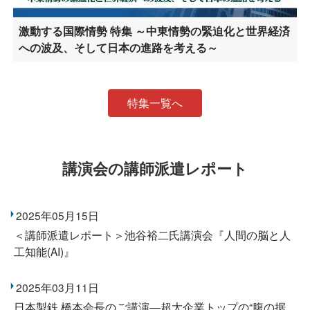
激動する国際情勢 特集 ～中東情勢の緊迫化と世界経済
への波及、そして日本の進路を考える～
特集一覧へ
講演会の講師派遣レポート
2025年05月15日
＜講師派遣レポート＞池谷裕二氏講演会『人間の脳と人
工知能(AI)』
2025年03月11日
日本製鉄 橋本会長のご講演―超大企業トップの“腹の据