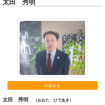
太田 秀明
印刷する
太田 秀明
（おおた ひであき）