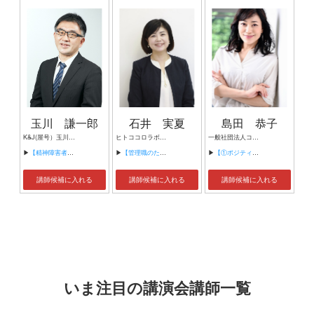
玉川 謙一郎
石井 実夏
島田 恭子
K&J(屋号）玉川謙一郎
ヒトココロラボ合同会社 代表 臨床心理士
一般社団法人ココロバランス研究所 代表理事 東洋大学現代社会総合研究所 研究員 日本カスタマーハラスメント対応協会 代表
▶
【精神障害者だって働ける！】
▶
【管理職のための メンタルヘルス問題対応の基本】
▶
【①ポジティブ心理学を、仕事や職場に応用しよう！】
講師候補に入れる
講師候補に入れる
講師候補に入れる
いま注目の講演会講師一覧