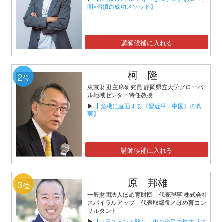
間×習慣の成功メソッド】
講師候補に入れる
柯 隆
2
位
東京財団 主席研究員 静岡県立大学グローバ
ル地域センター特任教授
▶
【 危機に直面する《習近平・中国》の真
実】
講師候補に入れる
原 邦雄
3
位
一般財団法人ほめ育財団 代表理事 株式会社
スパイラルアップ 代表取締役／ほめ育コン
サルタント
▶
【ハラスメント防止、中小企業の最大リス