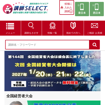
候補に
入れた
講師
0
メニュー
講師をさがす
特集一覧
初めての方へ
ご相談･お見積
講師をさがす
特集一覧
講師セレクトが選ばれる理由
ブログ・コラム
はじめての方へ
全国経営者大会
ご相談・お見積