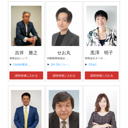
吉井 雅之
せお丸
黒澤 明子
有限会社シンプルタスク 代表取締役 習慣形成コンサルタント
AI駆動開発協会 代表理事 サイバーフリークス株式会社 代表取締役
有限会社ヌーボヌール代表取締役
▶
【永続的繁栄の組織づくり】
▶
【AI DXについて】
▶
【司会】
講師候補に入れる
講師候補に入れる
講師候補に入れる