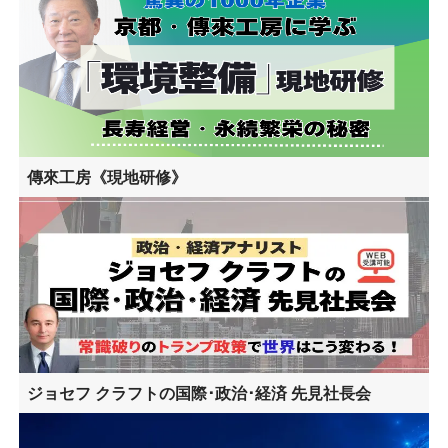
傳來工房《現地研修》
ジョセフ クラフトの国際･政治･経済 先見社長会