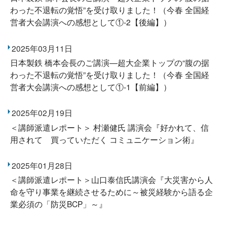
わった不退転の覚悟”を受け取りました！（今春 全国経
営者大会講演への感想として①-2【後編】）
2025年03月11日
日本製鉄 橋本会長のご講演―超大企業トップの“腹の据
わった不退転の覚悟”を受け取りました！（今春 全国経
営者大会講演への感想として①-1【前編】）
2025年02月19日
＜講師派遣レポート＞ 村瀬健氏 講演会『好かれて、信
用されて 買っていただく コミュニケーション術』
2025年01月28日
＜講師派遣レポート＞山口泰信氏講演会『大災害から人
命を守り事業を継続させるために～被災経験から語る企
業必須の「防災BCP」～』