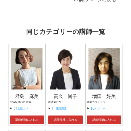
同じカテゴリーの講師一覧
君島 麻美
高久 尚子
増田 好美
NewMyStyle 代表
株式会社リューズネット 代表取締役
産業カウンセラー協会 産業カウンセラー 産業カウンセラー協会 認定講師 アライエール代表 メンタルメンテナンス
▶
【【女性のパフォーマンスを最大化する】 自律神経から整えるウェルビーイング経営】
▶
【「覆面調査が見た接客・接遇のリアル！」 ～お客様が本当に見ていること、感じていること～】
▶
【セルフコーチング】
講師候補に入れる
講師候補に入れる
講師候補に入れる