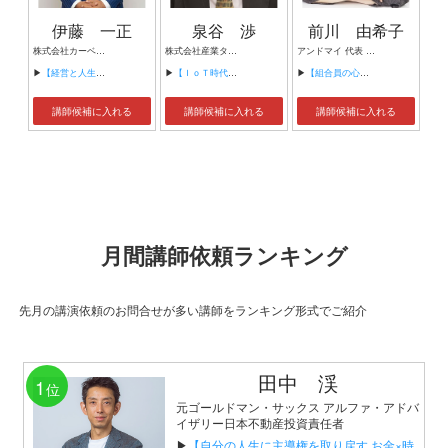
伊藤 一正
泉谷 渉
前川 由希子
株式会社カーベル代表取締役社長 プロレスラーカーベル伊藤
株式会社産業タイムズ社 代表取締役会長 半導体産業新聞 特別編集委員
アンドマイ 代表 組織活性化コンサルタント
▶
【経営と人生がHappyになる3つのキーワード】
▶
【ＩｏＴ時代にニッポンの製造業が一気に抜け出す！！ ～世界トップシェアのセンサーとロボットで戦え！】
▶
【組合員の心をぐっと掴むコミュニケーション術～組合員が「あなたが言うなら」と動き出す３ステップ～】
講師候補に入れる
講師候補に入れる
講師候補に入れる
月間講師依頼ランキング
先月の講演依頼のお問合せが多い講師をランキング形式でご紹介
田中 渓
1
位
元ゴールドマン・サックス アルファ・アドバ
イザリー日本不動産投資責任者
▶
【自分の人生に主導権を取り戻す お金×時