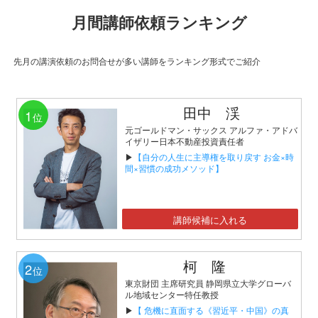
月間講師依頼ランキング
先月の講演依頼のお問合せが多い講師をランキング形式でご紹介
田中 渓
1
位
元ゴールドマン・サックス アルファ・アドバ
イザリー日本不動産投資責任者
▶
【自分の人生に主導権を取り戻す お金×時
間×習慣の成功メソッド】
講師候補に入れる
柯 隆
2
位
東京財団 主席研究員 静岡県立大学グローバ
ル地域センター特任教授
▶
【 危機に直面する《習近平・中国》の真