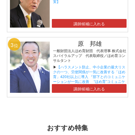
実】
講師候補に入れる
原 邦雄
3
位
一般財団法人ほめ育財団 代表理事 株式会社
スパイラルアップ 代表取締役／ほめ育コン
サルタント
▶
【ハラスメント防止、中小企業の最大リス
クの一つ、労使関係が一気に改善する「ほめ
育」420社以上に導入 『部下とのコミュニケ
ーションが一気に改善 “ほめ育”コミュニケ
ーションセミナー』】
講師候補に入れる
おすすめ特集