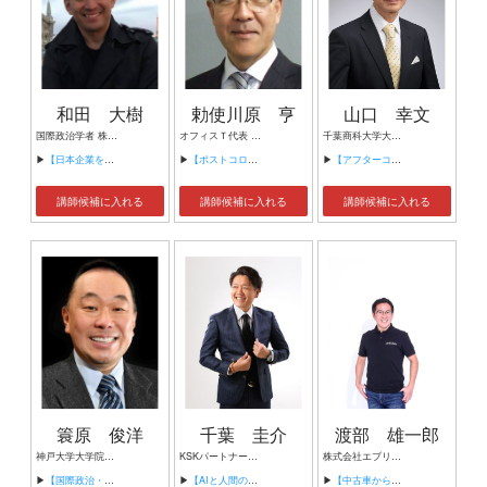
和田 大樹
勅使川原 亨
山口 幸文
国際政治学者 株式会社strategic intelligence 代表取締役 CEO
オフィスＴ代表 元富士ゼロックス（株）フェロー
千葉商科大学大学院客員教授 （日本中小企業学会会員、日本工芸学会会員） 一般社団法人日本スポーツ・ヘルスケア・デザイン推進機構 理事 一般社団法人次世代構内光ネットワーク整備機構 代表理事
▶
【日本企業をめぐる地政学リスク】
▶
【ポストコロナ、働くを変える、自分が変わる】
▶
【アフターコロナを見据えての経営戦略】
講師候補に入れる
講師候補に入れる
講師候補に入れる
簑原 俊洋
千葉 圭介
渡部 雄一郎
神戸大学大学院法学研究科 教授 インド太平洋問題研究所 理事長 株式会社KREAB シニア・アドバイザー 関西経済同友会グローバル適塾安保グループ 講師
KSKパートナーズ株式会社 代表取締役 アドエンターグループ株式会社 代表取締役 CryptoLive OÜ (エストニア法人) CEO
株式会社エブリィ 代表取締役
▶
【国際政治・安全保障・日米関係】
▶
【AIと人間の未来】
▶
【中古車から始める海外進出】