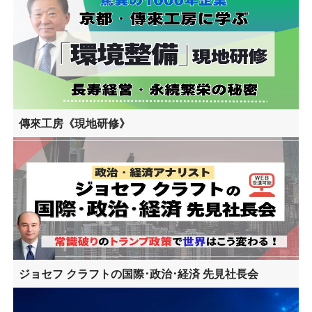
傳來工房《現地研修》
ジョセフ クラフトの国際･政治･経済 先見社長会