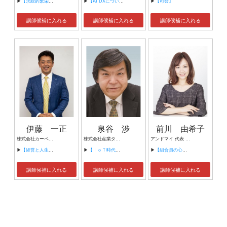
▶
【永続的繁栄の組織づくり】
▶
【AI DXについて】
▶
【司会】
講師候補に入れる
講師候補に入れる
講師候補に入れる
伊藤 一正
泉谷 渉
前川 由希子
株式会社カーベル代表取締役社長 プロレスラーカーベル伊藤
株式会社産業タイムズ社 代表取締役会長 半導体産業新聞 特別編集委員
アンドマイ 代表 組織活性化コンサルタント
▶
【経営と人生がHappyになる3つのキーワード】
▶
【ＩｏＴ時代にニッポンの製造業が一気に抜け出す！！ ～世界トップシェアのセンサーとロボットで戦え！】
▶
【組合員の心をぐっと掴むコミュニケーション術～組合員が「あなたが言うなら」と動き出す３ステップ～】
講師候補に入れる
講師候補に入れる
講師候補に入れる