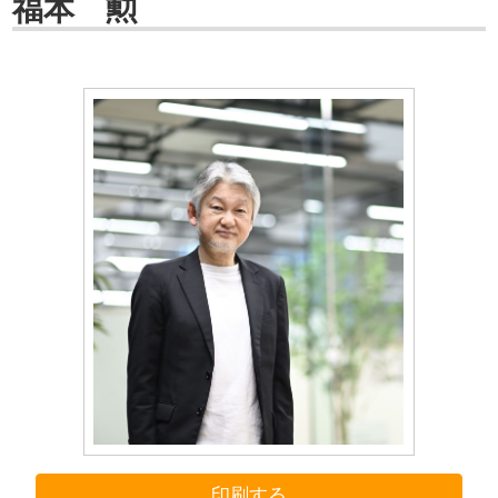
福本 勲
印刷する