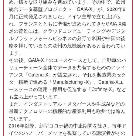
め、様々な取り組みを進めています。その中で、欧州
統合データ基盤プロジェクト「GAIA-X」が、2020年6
月に正式発足されました。ドイツ主導で立ち上げら
れ、フランスとともに準備が進められてきたGAIA-X発
足の背景には、クラウドコンピューティングやデジタ
ルプラットフォームビジネスの分野で米国や中国の後
塵を拝しているとの欧州の危機感があると言われてい
ます。
その後、GAIA-X上のユースケースとして、自動車のバ
リューチェーン全体でデータを共有するためのアライ
アンス「Catena-X」が設立され、それを製造業のセク
ター横断で進める「Manufacturing -X」、Catena-Xユ
ースケースの運用・採用を促進する「Cofinity-X」など
も立ち上がっています。
また、インダストリアル・メタバースや生成AIなどの
最新テクノロジーの積極的な産業利用も欧州では進ん
でいます。
2016年以降、新型コロナ禍の中止期間を除き、毎年ド
イツのハノーバーメッセを視察している講演者がその