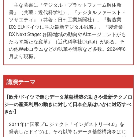
主な著書に『デジタル・プラットフォーム解体新
書』（共著：近代科学社）、『デジタルファースト・
ソサエティ』（共著：日刊工業新聞社）、『製造業
DX: EU/ドイツに学ぶ最新デジタル戦略』、『製造業
DX Next Stage: 各国/地域の動向やAIエージェントがも
たらす新たな変革』（近代科学社Digital）がある。そ
の他Webコラムなどの執筆や講演など多数。2024年6
月より現職。
講演テーマ
【欧州/ドイツで進むデータ基盤構築の動きや最新テクノロ
ジーの産業利用の動きに対して日本企業はいかに対応すべ
きか】
2011年に国家プロジェクト「インダストリー4.0」を
発表したドイツは、それ以降もデータ基盤構築をはじ