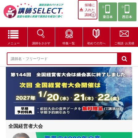
候補に
入れた
講師
0
メニュー
講師をさがす
特集一覧
初めての方へ
ご相談･お見積
講師をさがす
特集一覧
講師セレクトが選ばれる理由
ブログ・コラム
はじめての方へ
全国経営者大会
ご相談・お見積