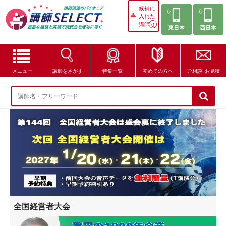
候補に
入れた
講師
0
メニュー
講師をさがす
特集一覧
初めての方へ
ご相談･お見積
講師をさがす
特集一覧
講師セレクトが選ばれる理由
ブログ・コラム
はじめての方へ
全国経営者大会
ご相談・お見積