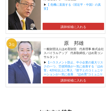
▶
【 危機に直面する《習近平・中国》の真
実】
講師候補に入れる
原 邦雄
3
位
一般財団法人ほめ育財団 代表理事 株式会社
スパイラルアップ 代表取締役／ほめ育コン
サルタント
▶
【ハラスメント防止、中小企業の最大リス
クの一つ、労使関係が一気に改善する「ほめ
育」420社以上に導入 『部下とのコミュニケ
ーションが一気に改善 “ほめ育”コミュニケ
ーションセミナー』】
講師候補に入れる