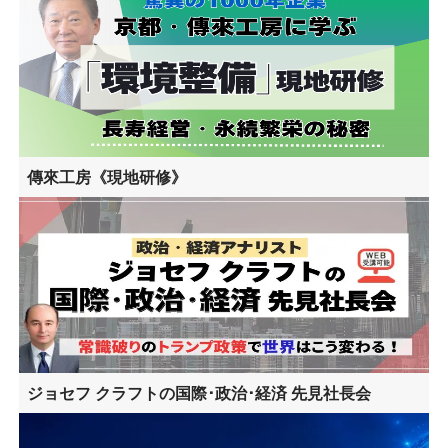
傳來工房《現地研修》
ジョセフ クラフトの国際･政治･経済 先見社長会