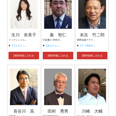
生川 奈美子
粂 智仁
末吉 竹二郎
フィナンシャル・プランナー（CFP®認定者） 株式会社アスト 代表取締役
行政書士 神奈川県行政書士会 理事・総務部長 一般社団法人コスモス成年後見サポートセンター 業務執行理事・研修相談委員長
国際金融アナリスト 国連環境計画・金融イニシアチブ（ＵＮＥＰ・ＦＩ）特別顧問
▶
【子どもとこづかいのよい関係とは？～金銭教育の方法について～】
▶
【あなたらしい成年後見を考える】
▶
【２１世紀をどう生きるか】
講師候補に入れる
講師候補に入れる
講師候補に入れる
長谷川 高
田村 秀男
川崎 大輔