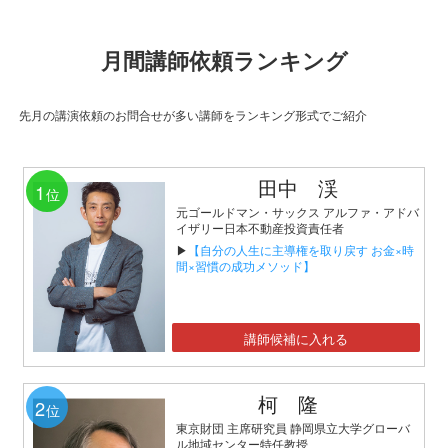
月間講師依頼ランキング
先月の講演依頼のお問合せが多い講師をランキング形式でご紹介
田中 渓
1
位
元ゴールドマン・サックス アルファ・アドバ
イザリー日本不動産投資責任者
▶
【自分の人生に主導権を取り戻す お金×時
間×習慣の成功メソッド】
講師候補に入れる
柯 隆
2
位
東京財団 主席研究員 静岡県立大学グローバ
ル地域センター特任教授