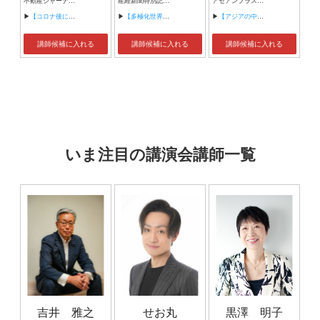
不動産ジャーナリスト 不動産コンサルタント 投資家
産経新聞特別記者・編集委員
アセアンプラスコンサルティング代表取締役 （株式会社アセアンカービジネスキャリア代表取締役兼任） 京都大学大学院経済研究科特別研究員
▶
【コロナ後に生き残る土地活用術〜空室対策の極意】
▶
【多極化世界〜日本経済再生の道】
▶
【アジアの中古車流通】
講師候補に入れる
講師候補に入れる
講師候補に入れる
いま注目の講演会講師一覧
吉井 雅之
せお丸
黒澤 明子