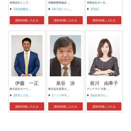
有限会社シンプルタスク 代表取締役 習慣形成コンサルタント
AI駆動開発協会 代表理事 サイバーフリークス株式会社 代表取締役
有限会社ヌーボヌール代表取締役
▶
【永続的繁栄の組織づくり】
▶
【AI DXについて】
▶
【司会】
講師候補に入れる
講師候補に入れる
講師候補に入れる
伊藤 一正
泉谷 渉
前川 由希子
株式会社カーベル代表取締役社長 プロレスラーカーベル伊藤
株式会社産業タイムズ社 代表取締役会長 半導体産業新聞 特別編集委員
アンドマイ 代表 組織活性化コンサルタント
▶
【経営と人生がHappyになる3つのキーワード】
▶
【ＩｏＴ時代にニッポンの製造業が一気に抜け出す！！ ～世界トップシェアのセンサーとロボットで戦え！】
▶
【組合員の心をぐっと掴むコミュニケーション術～組合員が「あなたが言うなら」と動き出す３ステップ～】
講師候補に入れる
講師候補に入れる
講師候補に入れる