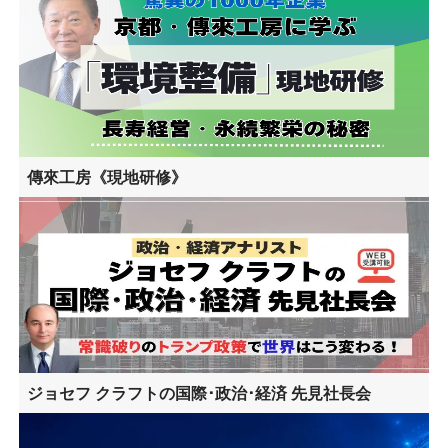
傳來工房《現地研修》
ジョセフ クラフトの国際･政治･経済 先見社長会