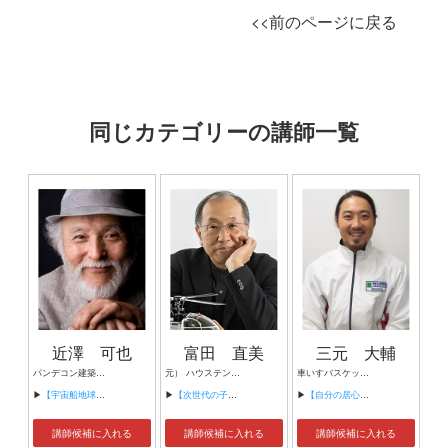
<<前のページに戻る
同じカテゴリーの講師一覧
近澤 可也
富田 直美
三元 大輔
パンデコン建築設計研究所 所長,ふるさと未来研究所 代表理事,株式会社パンデコン 代表取締役,淑徳大学池袋サテライト・キャンパス公開講座・講師
元） ハウステンボス CTO 「変なホテル」 現） hapi-robo st 代表取締役 社長
車いすバスケットボール選手
▶
【宇宙船地球号は持続可能か】
▶
【次世代の子どもたちのためのDX デジタル技術に触れながら”考える力”を引き出そう】
▶
【自分の居心地の良いポジションからのチャレンジ！】
講師候補に入れる
講師候補に入れる
講師候補に入れる