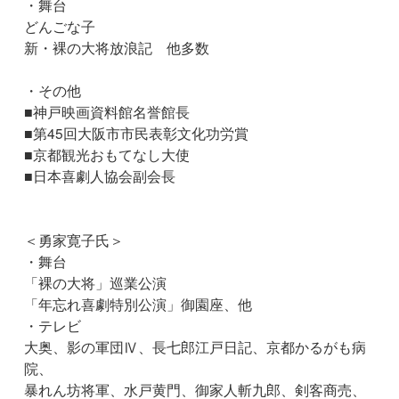
・舞台
どんごな子
新・裸の大将放浪記 他多数
・その他
■神戸映画資料館名誉館長
■第45回大阪市市民表彰文化功労賞
■京都観光おもてなし大使
■日本喜劇人協会副会長
＜勇家寛子氏＞
・舞台
「裸の大将」巡業公演
「年忘れ喜劇特別公演」御園座、他
・テレビ
大奥、影の軍団Ⅳ、長七郎江戸日記、京都かるがも病
院、
暴れん坊将軍、水戸黄門、御家人斬九郎、剣客商売、