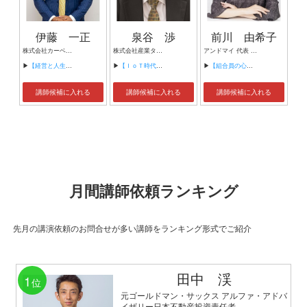
伊藤 一正
泉谷 渉
前川 由希子
株式会社カーベル代表取締役社長 プロレスラーカーベル伊藤
株式会社産業タイムズ社 代表取締役会長 半導体産業新聞 特別編集委員
アンドマイ 代表 組織活性化コンサルタント
▶
【経営と人生がHappyになる3つのキーワード】
▶
【ＩｏＴ時代にニッポンの製造業が一気に抜け出す！！ ～世界トップシェアのセンサーとロボットで戦え！】
▶
【組合員の心をぐっと掴むコミュニケーション術～組合員が「あなたが言うなら」と動き出す３ステップ～】
講師候補に入れる
講師候補に入れる
講師候補に入れる
月間講師依頼ランキング
先月の講演依頼のお問合せが多い講師をランキング形式でご紹介
田中 渓
1
位
元ゴールドマン・サックス アルファ・アドバ
イザリー日本不動産投資責任者