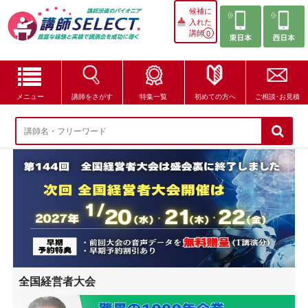
候補に
入れた
講師
0
メニュー
講師をさがす
特集一覧
初めての方へ
ご相談･お見積
講師をさがす
特集一覧
講師セレクトが選ばれる理由
ブログ・コラム
はじめての方へ
全国経営者大会
ご相談・お見積