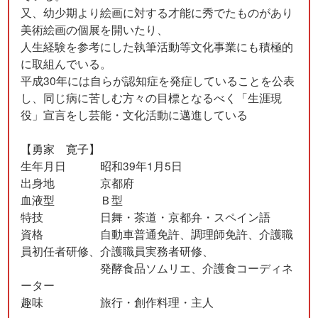
又、幼少期より絵画に対する才能に秀でたものがあり
美術絵画の個展を開いたり、
人生経験を参考にした執筆活動等文化事業にも積極的
に取組んでいる。
平成30年には自らが認知症を発症していることを公表
し、同じ病に苦しむ方々の目標となるべく「生涯現
役」宣言をし芸能・文化活動に邁進している
【勇家 寛子】
生年月日 昭和39年1月5日
出身地 京都府
血液型 Ｂ型
特技 日舞・茶道・京都弁・スペイン語
資格 自動車普通免許、調理師免許、介護職
員初任者研修、介護職員実務者研修、
発酵食品ソムリエ、介護食コーディネ
ーター
趣味 旅行・創作料理・主人