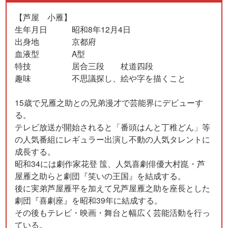
【芦屋 小雁】
生年月日 昭和8年12月4日
出身地 京都府
血液型 A型
特技 居合三段 杖道四段
趣味 不思議探し、絵や字を描くこと
15歳で兄雁之助との兄弟漫才で芸能界にデビューす
る。
テレビ放送が開始されると「番頭はんと丁稚どん」等
の人気番組にレギュラー出演し不動の人気タレントに
成長する。
昭和34には劇作家花登 筺、人気喜劇俳優大村崑・芦
屋雁之助らと劇団『笑いの王国』を結成する。
後に実弟芦屋雁平を加えて兄芦屋雁之助を座長とした
劇団『喜劇座』を昭和39年に結成する。
その後もテレビ・映画・舞台と幅広く芸能活動を行っ
ている。