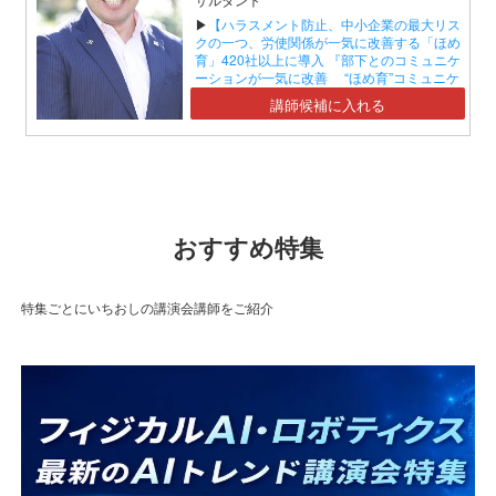
▶
【ハラスメント防止、中小企業の最大リス
クの一つ、労使関係が一気に改善する「ほめ
育」420社以上に導入 『部下とのコミュニケ
ーションが一気に改善 “ほめ育”コミュニケ
ーションセミナー』】
講師候補に入れる
おすすめ特集
特集ごとにいちおしの講演会講師をご紹介