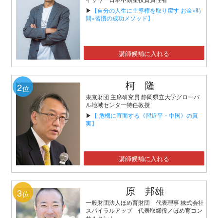
▶
【自分の人生に主導権を取り戻す お金×時
間×習慣の成功メソッド】
講師候補に入れる
柯 隆
2
位
東京財団 主席研究員 静岡県立大学グローバ
ル地域センター特任教授
▶
【 危機に直面する《習近平・中国》の真
実】
講師候補に入れる
原 邦雄
3
位
一般財団法人ほめ育財団 代表理事 株式会社
スパイラルアップ 代表取締役／ほめ育コン
サルタント