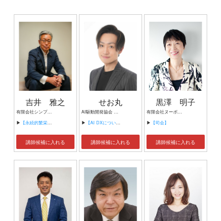
吉井 雅之
せお丸
黒澤 明子
有限会社シンプルタスク 代表取締役 習慣形成コンサルタント
AI駆動開発協会 代表理事 サイバーフリークス株式会社 代表取締役
有限会社ヌーボヌール代表取締役
▶
【永続的繁栄の組織づくり】
▶
【AI DXについて】
▶
【司会】
講師候補に入れる
講師候補に入れる
講師候補に入れる