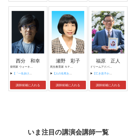
西分 和幸
瀬野 彩子
福原 正人
発明家 ウォーキングデザイナー 実業家 ジョグバー開発者 なみあしウォーキングインストラクター
死生教育家 ＮＰＯ法人大空の会 理事長 ＮＰＯ法人コスモスの会 理事長
ドリームアドバイザー（講演家） 予祝講師 社会福祉士 障害者相談支援専門員 国家資格キャリアコンサルタント ２級ファイナンシャル・プランニング技能士 社会福祉法人TRUSTこころ 理事 社会福祉法人加古川市社会福祉協議会 相談員 一般社団法人こころ 外部アドバイザー 家庭教師
▶
【「一生歩けるカラダづくりのために」 ～健康で痛めないウォーキングのススメ～】
▶
【人の生死を考える講演会】
▶
【亡き息子から導かれた生き方と夢の叶え方】
講師候補に入れる
講師候補に入れる
講師候補に入れる
いま注目の講演会講師一覧