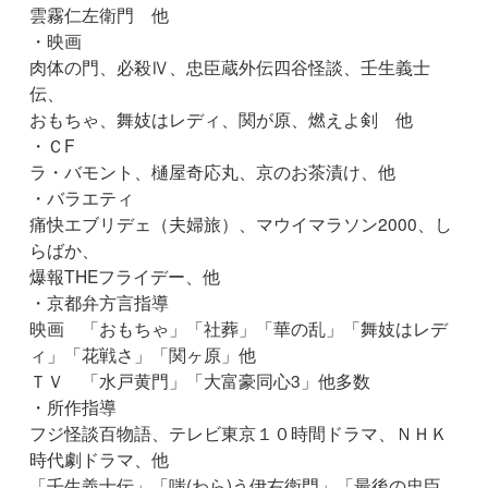
雲霧仁左衛門 他
・映画
肉体の門、必殺Ⅳ、忠臣蔵外伝四谷怪談、壬生義士
伝、
おもちゃ、舞妓はレディ、関が原、燃えよ剣 他
・ＣF
ラ・バモント、樋屋奇応丸、京のお茶漬け、他
・バラエティ
痛快エブリデェ（夫婦旅）、マウイマラソン2000、し
らばか、
爆報THEフライデー、他
・京都弁方言指導
映画 「おもちゃ」「社葬」「華の乱」「舞妓はレデ
ィ」「花戦さ」「関ヶ原」他
ＴＶ 「水戸黄門」「大富豪同心3」他多数
・所作指導
フジ怪談百物語、テレビ東京１０時間ドラマ、ＮＨＫ
時代劇ドラマ、他
「壬生義士伝」「嗤(わら)う伊右衛門」「最後の忠臣