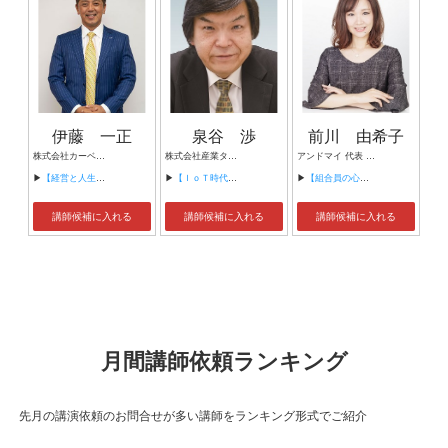
伊藤 一正
泉谷 渉
前川 由希子
株式会社カーベル代表取締役社長 プロレスラーカーベル伊藤
株式会社産業タイムズ社 代表取締役会長 半導体産業新聞 特別編集委員
アンドマイ 代表 組織活性化コンサルタント
▶
【経営と人生がHappyになる3つのキーワード】
▶
【ＩｏＴ時代にニッポンの製造業が一気に抜け出す！！ ～世界トップシェアのセンサーとロボットで戦え！】
▶
【組合員の心をぐっと掴むコミュニケーション術～組合員が「あなたが言うなら」と動き出す３ステップ～】
講師候補に入れる
講師候補に入れる
講師候補に入れる
月間講師依頼ランキング
先月の講演依頼のお問合せが多い講師をランキング形式でご紹介