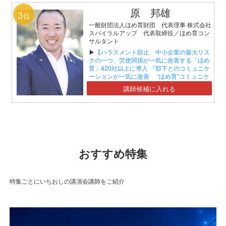
原 邦雄
3
位
一般財団法人ほめ育財団 代表理事 株式会社
スパイラルアップ 代表取締役／ほめ育コン
サルタント
▶
【ハラスメント防止、中小企業の最大リス
クの一つ、労使関係が一気に改善する「ほめ
育」420社以上に導入 『部下とのコミュニケ
ーションが一気に改善 “ほめ育”コミュニケ
ーションセミナー』】
講師候補に入れる
おすすめ特集
特集ごとにいちおしの講演会講師をご紹介