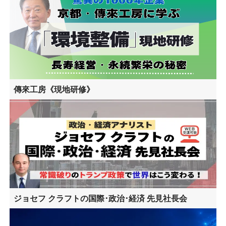
傳來工房《現地研修》
ジョセフ クラフトの国際･政治･経済 先見社長会