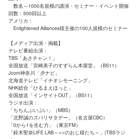
数名～1000名規模の講演・セミナー・イベント開催
回数：500回以上
アメリカ：
Enlightened Alliances様主催の100人規模のセミナー
【メディア出演・掲載】
テレビ番組出演：
TBS「あさチャン！」
全国放送「宮崎美子のすずらん本屋堂」（BS11）
Jcom神奈川「夕ナビ」
北海道テレビ「イチオシモーニング」
NHK総合「ひるまえほっと」
全国放送「インサイトOUT」（BS11）
ラジオ出演：
「ちちんぷいぷい」（MBS）
「北野誠のズバリサタデー」（名古屋CBC）
「0から1を生む力」（東京FM）
「鈴木聖奈LIFE LAB～○○のおじ様たち～」(TBSラジ