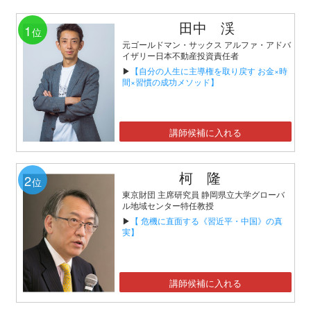
田中 渓
1
位
元ゴールドマン・サックス アルファ・アドバ
イザリー日本不動産投資責任者
▶
【自分の人生に主導権を取り戻す お金×時
間×習慣の成功メソッド】
講師候補に入れる
柯 隆
2
位
東京財団 主席研究員 静岡県立大学グローバ
ル地域センター特任教授
▶
【 危機に直面する《習近平・中国》の真
実】
講師候補に入れる