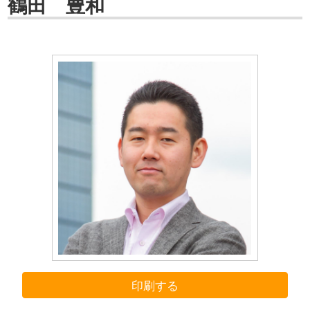
鶴田 豊和
印刷する