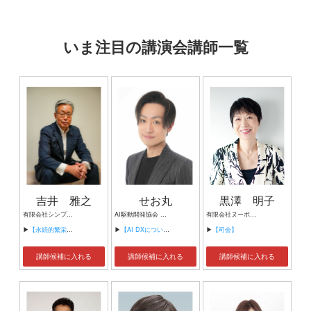
いま注目の講演会講師一覧
吉井 雅之
せお丸
黒澤 明子
有限会社シンプルタスク 代表取締役 習慣形成コンサルタント
AI駆動開発協会 代表理事 サイバーフリークス株式会社 代表取締役
有限会社ヌーボヌール代表取締役
▶
【永続的繁栄の組織づくり】
▶
【AI DXについて】
▶
【司会】
講師候補に入れる
講師候補に入れる
講師候補に入れる