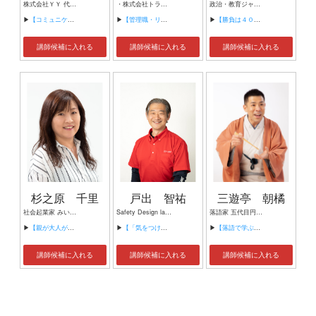
株式会社ＹＹ 代表取締役 経営コンサルタント、講師・講演家 結婚相談所フォーマリッジ 代表仲人士 婚活アドバイザー
・株式会社トラストブレイン代表取締役 ・経営コンサルタント
政治・教育ジャーナリスト／大妻女子大学非常勤講師／文化放送チーフプロデューサー
▶
【コミュニケーション力を磨く、魔法のトレーニング】
▶
【管理職・リーダーのための上手な仕事の教え方セミナー】
▶
【勝負は４０代！】
講師候補に入れる
講師候補に入れる
講師候補に入れる
杉之原 千里
戸出 智祐
三遊亭 朝橘
社会起業家 みいちゃんのお菓子工房 代表
Safety Design lab.代表 株式会社ダイヤサービス代表取締役
落語家 五代目円楽一門会所属・真打
▶
【親が大人が気づいて動き変わる社会】
▶
【「気をつけて」が事故を増やす科学的理由——精神論から仕組みへ】
▶
【落語で学ぶ多様性】
講師候補に入れる
講師候補に入れる
講師候補に入れる