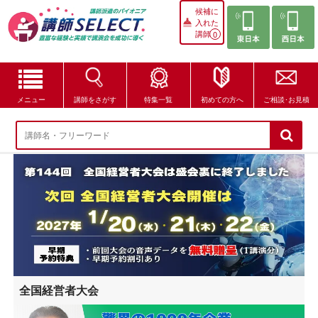
候補に
入れた
講師
0
メニュー
講師をさがす
特集一覧
初めての方へ
ご相談･お見積
講師をさがす
特集一覧
講師セレクトが選ばれる理由
ブログ・コラム
はじめての方へ
全国経営者大会
ご相談・お見積