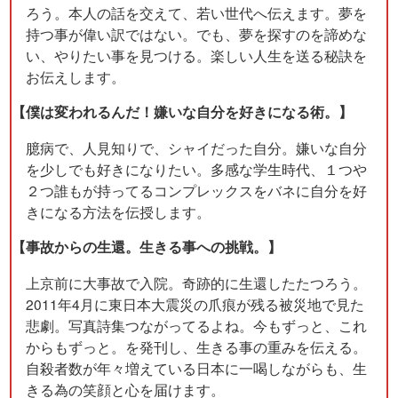
ろう。本人の話を交えて、若い世代へ伝えます。夢を
持つ事が偉い訳ではない。でも、夢を探すのを諦めな
い、やりたい事を見つける。楽しい人生を送る秘訣を
お伝えします。
【僕は変われるんだ！嫌いな自分を好きになる術。】
臆病で、人見知りで、シャイだった自分。嫌いな自分
を少しでも好きになりたい。多感な学生時代、１つや
２つ誰もが持ってるコンプレックスをバネに自分を好
きになる方法を伝授します。
【事故からの生還。生きる事への挑戦。】
上京前に大事故で入院。奇跡的に生還したたつろう。
2011年4月に東日本大震災の爪痕が残る被災地で見た
悲劇。写真詩集つながってるよね。今もずっと、これ
からもずっと。を発刊し、生きる事の重みを伝える。
自殺者数が年々増えている日本に一喝しながらも、生
きる為の笑顔と心を届けます。