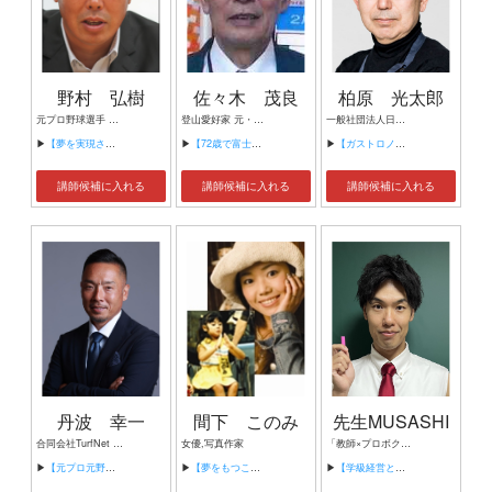
野村 弘樹
佐々木 茂良
柏原 光太郎
元プロ野球選手 元プロ野球コーチ 野球解説者 スポーツコメンテーター
登山愛好家 元・養護学校校長
一般社団法人日本ガストロノミー協会会長 食の熱中小学校校長 ガストロノミープロデューサー
▶
【夢を実現させる為に ～PL→横浜→指導者→“すぽると”解説の経験から】
▶
【72歳で富士山登頂1,000回を達成した男の生き方論】
▶
【ガストロノミーツーリズム】
講師候補に入れる
講師候補に入れる
講師候補に入れる
丹波 幸一
間下 このみ
先生MUSASHI
合同会社TurfNet 代表社員 丹波幸一 エグゼクティブコーチ、メンタルコーチ、講演家
女優,写真作家
「教師×プロボクサー×TikToker」をこなす三刀流の現役教師。 教員歴は14年目で、これまでに様々な校種（小学校、中学校、夜間中学校、高校、通信制高校）、地域（札幌、仙台、横浜、大阪）で教員を経験し、学校崩壊寸前の中学校で、学級満足度100％を達成。教師業の傍ら、お笑いとボクシングに挑戦し、お笑いではR-1グランプリ1回戦突破・社会人お笑いグランプリ決勝進出。ボクシングは35歳の時にプロライセンス取得。最近ではSNSに力を入れ、Tik Tokではフォロワー1万人を4か月で達成。
▶
【元プロ元野球審判員が見てきた ボスとリーダーの違い】
▶
【夢をもつこと チャレンジすること】
▶
【学級経営と自分経営～学校崩壊寸前の現場から、学級満足度100％に至るまで～】