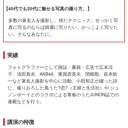
【40代でも20代に魅せる写真の撮り方。】
多数の著名人を撮影し、得たテクニック。せっかく写
真に写るのならば綺麗に写りたい、かっこよく写りた
い。そんなあなたに。
実績
フォトグラファーとして雑誌・書籍・広告で広末涼
子、浅田真央、AKB48、東国原英夫、関根勤、萩本欽
一など著名人撮影を中心に活動。小田和正が綴った詩
に、撮りおろした風うた?恋?（主婦と生活社）や ジュ
ノンボーイとのコラボによる青春のうたJUNON誌での
連載などを行う。
講演の特徴