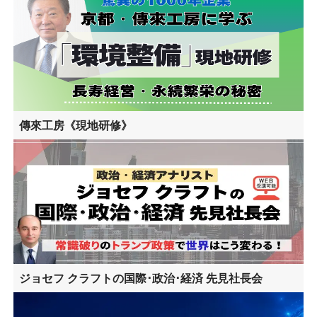
傳來工房《現地研修》
ジョセフ クラフトの国際･政治･経済 先見社長会