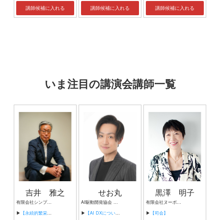
講師候補に入れる
講師候補に入れる
講師候補に入れる
いま注目の講演会講師一覧
吉井 雅之
せお丸
黒澤 明子
有限会社シンプルタスク 代表取締役 習慣形成コンサルタント
AI駆動開発協会 代表理事 サイバーフリークス株式会社 代表取締役
有限会社ヌーボヌール代表取締役
▶
【永続的繁栄の組織づくり】
▶
【AI DXについて】
▶
【司会】