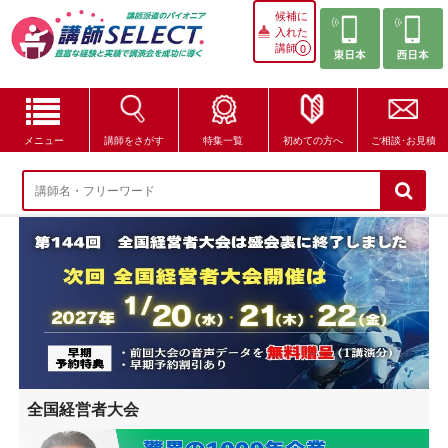
候補に
入れた
講師
0
メニュー
講師をさがす
特集一覧
初めての方へ
ご相談･お見積
講師をさがす
特集一覧
講師セレクトが選ばれる理由
ブログ・コラム
はじめての方へ
全国経営者大会
ご相談・お見積