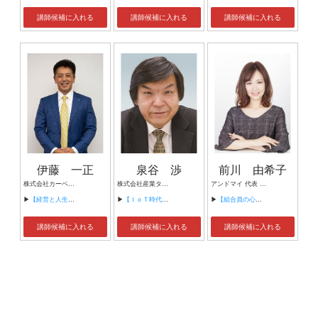
講師候補に入れる
講師候補に入れる
講師候補に入れる
伊藤 一正
泉谷 渉
前川 由希子
株式会社カーベル代表取締役社長 プロレスラーカーベル伊藤
株式会社産業タイムズ社 代表取締役会長 半導体産業新聞 特別編集委員
アンドマイ 代表 組織活性化コンサルタント
▶
【経営と人生がHappyになる3つのキーワード】
▶
【ＩｏＴ時代にニッポンの製造業が一気に抜け出す！！ ～世界トップシェアのセンサーとロボットで戦え！】
▶
【組合員の心をぐっと掴むコミュニケーション術～組合員が「あなたが言うなら」と動き出す３ステップ～】
講師候補に入れる
講師候補に入れる
講師候補に入れる