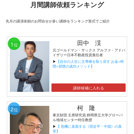
月間講師依頼ランキング
先月の講演依頼のお問合せが多い講師をランキング形式でご紹介
田中 渓
1
位
元ゴールドマン・サックス アルファ・アドバ
イザリー日本不動産投資責任者
▶
【自分の人生に主導権を取り戻す お金×時
間×習慣の成功メソッド】
講師候補に入れる
柯 隆
2
位
東京財団 主席研究員 静岡県立大学グローバ
ル地域センター特任教授
▶
【 危機に直面する《習近平・中国》の真
実】