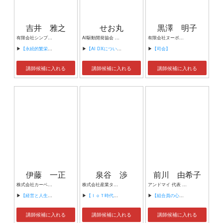
吉井 雅之
せお丸
黒澤 明子
有限会社シンプルタスク 代表取締役 習慣形成コンサルタント
AI駆動開発協会 代表理事 サイバーフリークス株式会社 代表取締役
有限会社ヌーボヌール代表取締役
▶
【永続的繁栄の組織づくり】
▶
【AI DXについて】
▶
【司会】
講師候補に入れる
講師候補に入れる
講師候補に入れる
伊藤 一正
泉谷 渉
前川 由希子
株式会社カーベル代表取締役社長 プロレスラーカーベル伊藤
株式会社産業タイムズ社 代表取締役会長 半導体産業新聞 特別編集委員
アンドマイ 代表 組織活性化コンサルタント
▶
【経営と人生がHappyになる3つのキーワード】
▶
【ＩｏＴ時代にニッポンの製造業が一気に抜け出す！！ ～世界トップシェアのセンサーとロボットで戦え！】
▶
【組合員の心をぐっと掴むコミュニケーション術～組合員が「あなたが言うなら」と動き出す３ステップ～】
講師候補に入れる
講師候補に入れる
講師候補に入れる