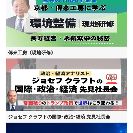
傳來工房《現地研修》
ジョセフ クラフトの国際･政治･経済 先見社長会