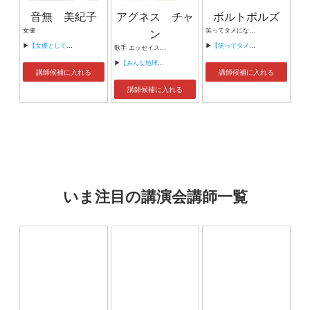
音無 美紀子
アグネス チャ
ボルトボルズ
女優
ン
笑ってタメになるサイエンスショー！！ 漫才師
▶
【女優として母として】
▶
【笑ってタメになるバクショーサイエンスショー！！】
歌手 エッセイスト 教育学博士
▶
【みんな地球に生きるひと-日本の国際化と子供の未来-】
講師候補に入れる
講師候補に入れる
講師候補に入れる
いま注目の講演会講師一覧