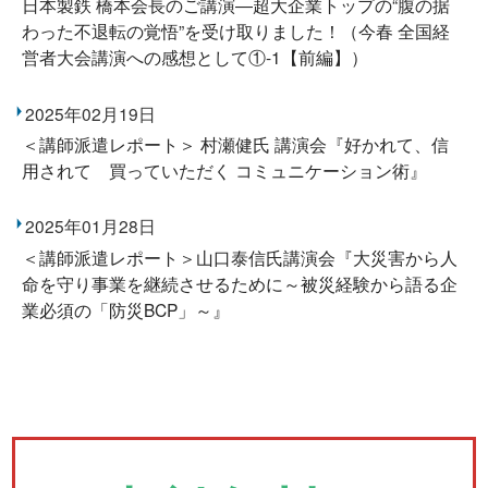
日本製鉄 橋本会長のご講演―超大企業トップの“腹の据
わった不退転の覚悟”を受け取りました！（今春 全国経
営者大会講演への感想として①-1【前編】）
2025年02月19日
＜講師派遣レポート＞ 村瀬健氏 講演会『好かれて、信
用されて 買っていただく コミュニケーション術』
2025年01月28日
＜講師派遣レポート＞山口泰信氏講演会『大災害から人
命を守り事業を継続させるために～被災経験から語る企
業必須の「防災BCP」～』