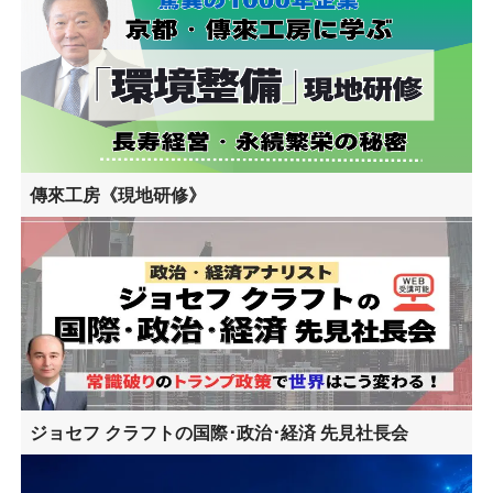
傳來工房《現地研修》
ジョセフ クラフトの国際･政治･経済 先見社長会