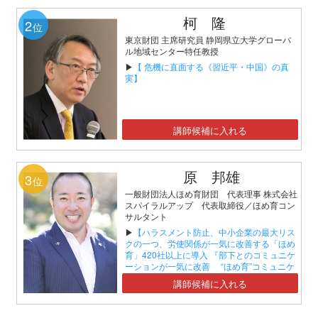
柯 隆
2
位
東京財団 主席研究員 静岡県立大学グローバ
ル地域センター特任教授
▶
【 危機に直面する《習近平・中国》の真
実】
講師候補に入れる
原 邦雄
3
位
一般財団法人ほめ育財団 代表理事 株式会社
スパイラルアップ 代表取締役／ほめ育コン
サルタント
▶
【ハラスメント防止、中小企業の最大リス
クの一つ、労使関係が一気に改善する「ほめ
育」420社以上に導入 『部下とのコミュニケ
ーションが一気に改善 “ほめ育”コミュニケ
ーションセミナー』】
講師候補に入れる