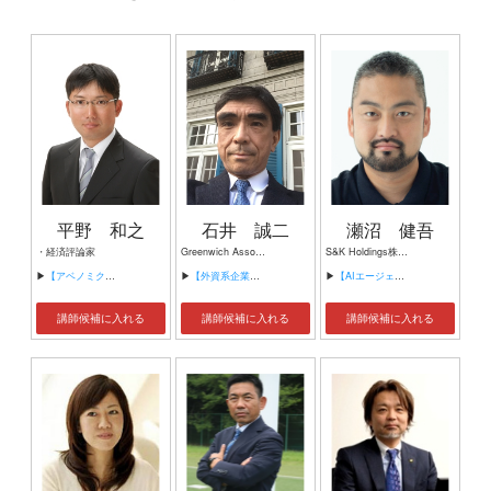
平野 和之
石井 誠二
瀬沼 健吾
・経済評論家
Greenwich Associates Japan 株式会社 代表取締役
S&K Holdings株式会社 代表取締役 S&K Capital株式会社 代表取締役 株式会社Del Qui 代表取締役
▶
【アベノミクスの３本の割りばしをどう矢にするか】
▶
【外資系企業への転職・サバイバル術】
▶
【AIエージェント時代の経営と新規事業。15社以上の起業経験から学ぶ、事業と組織のつくり方】
講師候補に入れる
講師候補に入れる
講師候補に入れる