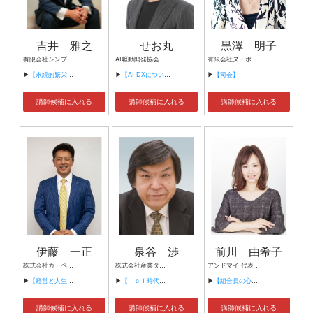
吉井 雅之
せお丸
黒澤 明子
有限会社シンプルタスク 代表取締役 習慣形成コンサルタント
AI駆動開発協会 代表理事 サイバーフリークス株式会社 代表取締役
有限会社ヌーボヌール代表取締役
▶
【永続的繁栄の組織づくり】
▶
【AI DXについて】
▶
【司会】
講師候補に入れる
講師候補に入れる
講師候補に入れる
伊藤 一正
泉谷 渉
前川 由希子
株式会社カーベル代表取締役社長 プロレスラーカーベル伊藤
株式会社産業タイムズ社 代表取締役会長 半導体産業新聞 特別編集委員
アンドマイ 代表 組織活性化コンサルタント
▶
【経営と人生がHappyになる3つのキーワード】
▶
【ＩｏＴ時代にニッポンの製造業が一気に抜け出す！！ ～世界トップシェアのセンサーとロボットで戦え！】
▶
【組合員の心をぐっと掴むコミュニケーション術～組合員が「あなたが言うなら」と動き出す３ステップ～】
講師候補に入れる
講師候補に入れる
講師候補に入れる