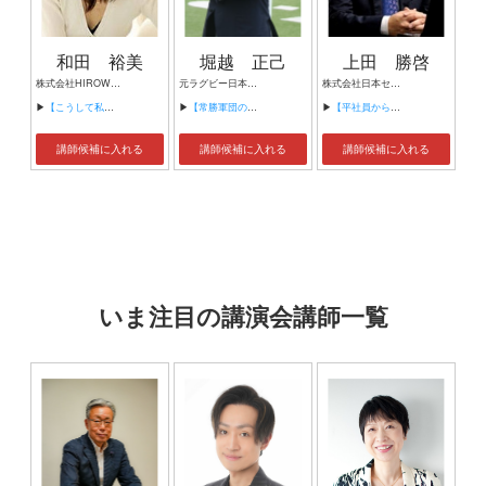
和田 裕美
堀越 正己
上田 勝啓
株式会社HIROWA 代表取締役社長
元ラグビー日本代表 立正大学ラグビー部監督
株式会社日本セーラ 代表取締役
▶
【こうして私は世界No.2 セールスウーマンになった】
▶
【常勝軍団のチームマネジメント】
▶
【平社員から７年で７社の社長・取締役まで出世した最短距離でその他大勢から抜け出す仕事術】
講師候補に入れる
講師候補に入れる
講師候補に入れる
いま注目の講演会講師一覧