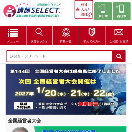
候補に
入れた
講師
0
メニュー
講師をさがす
特集一覧
初めての方へ
ご相談･お見積
講師をさがす
特集一覧
講師セレクトが選ばれる理由
ブログ・コラム
はじめての方へ
全国経営者大会
ご相談・お見積