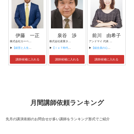
伊藤 一正
泉谷 渉
前川 由希子
株式会社カーベル代表取締役社長 プロレスラーカーベル伊藤
株式会社産業タイムズ社 代表取締役会長 半導体産業新聞 特別編集委員
アンドマイ 代表 組織活性化コンサルタント
▶
【経営と人生がHappyになる3つのキーワード】
▶
【ＩｏＴ時代にニッポンの製造業が一気に抜け出す！！ ～世界トップシェアのセンサーとロボットで戦え！】
▶
【組合員の心をぐっと掴むコミュニケーション術～組合員が「あなたが言うなら」と動き出す３ステップ～】
講師候補に入れる
講師候補に入れる
講師候補に入れる
月間講師依頼ランキング
先月の講演依頼のお問合せが多い講師をランキング形式でご紹介