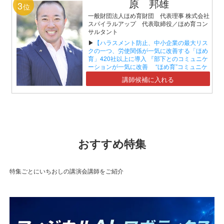
原 邦雄
3
位
一般財団法人ほめ育財団 代表理事 株式会社
スパイラルアップ 代表取締役／ほめ育コン
サルタント
▶
【ハラスメント防止、中小企業の最大リス
クの一つ、労使関係が一気に改善する「ほめ
育」420社以上に導入 『部下とのコミュニケ
ーションが一気に改善 “ほめ育”コミュニケ
ーションセミナー』】
講師候補に入れる
おすすめ特集
特集ごとにいちおしの講演会講師をご紹介