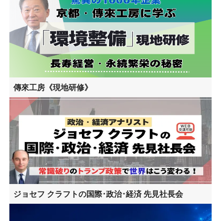
傳來工房《現地研修》
ジョセフ クラフトの国際･政治･経済 先見社長会