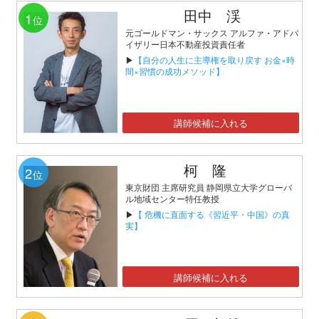
田中 渓
1
位
元ゴールドマン・サックス アルファ・アドバ
イザリー日本不動産投資責任者
▶
【自分の人生に主導権を取り戻す お金×時
間×習慣の成功メソッド】
講師候補に入れる
柯 隆
2
位
東京財団 主席研究員 静岡県立大学グローバ
ル地域センター特任教授
▶
【 危機に直面する《習近平・中国》の真
実】
講師候補に入れる