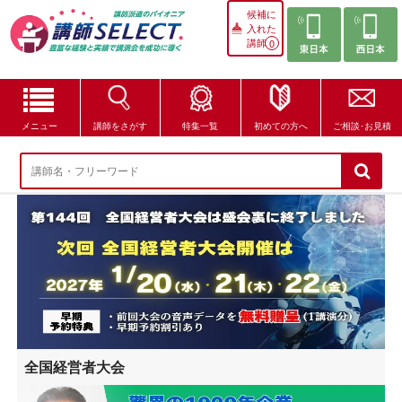
候補に
入れた
講師
0
メニュー
講師をさがす
特集一覧
初めての方へ
ご相談･お見積
講師をさがす
特集一覧
講師セレクトが選ばれる理由
ブログ・コラム
はじめての方へ
全国経営者大会
ご相談・お見積