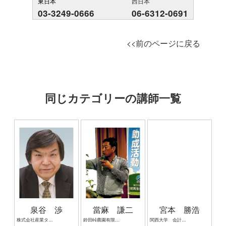
東日本
西日本
03-3249-0666
06-6312-0691
<<前のページに戻る
同じカテゴリーの講師一覧
泉谷 渉
當麻 謙二
宮本 勝浩
株式会社産業タイムズ社 代表取締役会長 半導体産業新聞 特別編集委員
鈴田峠農園有限会社 代表取締役 鈴なり伝道師
関西大学 会計専門職大学院 教授