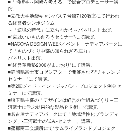
■「岡崎学～岡崎を考える」で総合プロデューサー講
演。
■立教大学池袋キャンパス７号館7120教室にて行われ
る経営者シンポジウム
～「逆境の時代」に立ち向かう～パネリスト出演。
■"宮城いいもの創ろうセミナー"にて講演。
■NAGOYA DESIGN WEEKイベント、ナディアパークに
て「ものづくり中部の知られざる底力」
パネリスト出演。
■"経営革新塾2008がまごおり"にて講演。
■静岡県富士市ロゼシアターで開催される"チャレンジ
セミナー"にて講演。
■第2回メイド・イン・ジャパン・プロジェクト例会セ
ミナーにて講演。
■埼玉県主催の「デザインは経営の仕組みづくり～三
河武士に学ぶ効果的な製品ＰＲ術」で講演。
■名古屋ナディアパークにて「地域活性化ブランディ
ング」-三河武士の試み-セミナー、講演。
■蒲郡商工会議所にて"サムライブランドプロジェク