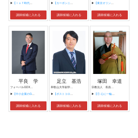
▶
【ＩｏＴ時代にニッポンの製造業が一気に抜け出す！！ ～世界トップシェアのセンサーとロボットで戦え！】
▶
【カーボンニュートラルの取組】
▶
【東京オリンピックと関西～ビジットKANSAIへの課題～】
講師候補に入れる
講師候補に入れる
講師候補に入れる
平良 学
足立 基浩
塚田 幸道
フォーバルGDXリサーチ研究所 所長
和歌山大学副学長/同経済学部教授
宗教法人 長昌寺 副住職
▶
【中小企業のGDX促進について】
▶
【ポストコロナのまちづくり】
▶
【① 心に一輪の花を ～出会いと別れ～】
講師候補に入れる
講師候補に入れる
講師候補に入れる