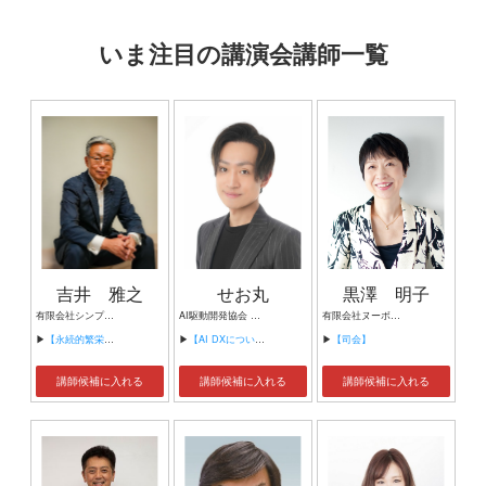
いま注目の講演会講師一覧
吉井 雅之
せお丸
黒澤 明子
有限会社シンプルタスク 代表取締役 習慣形成コンサルタント
AI駆動開発協会 代表理事 サイバーフリークス株式会社 代表取締役
有限会社ヌーボヌール代表取締役
▶
【永続的繁栄の組織づくり】
▶
【AI DXについて】
▶
【司会】
講師候補に入れる
講師候補に入れる
講師候補に入れる