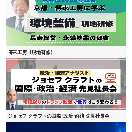
傳來工房《現地研修》
ジョセフ クラフトの国際･政治･経済 先見社長会