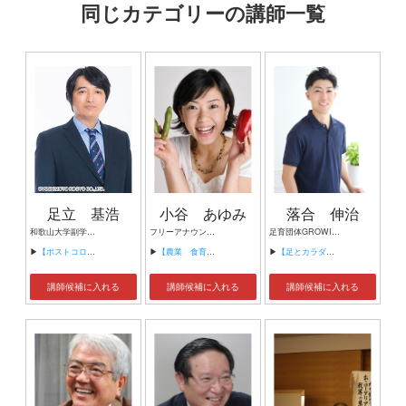
同じカテゴリーの講師一覧
足立 基浩
小谷 あゆみ
落合 伸治
和歌山大学副学長/同経済学部教授
フリーアナウンサー／エッセイスト
足育団体GROWING UP代表
▶
【ポストコロナのまちづくり】
▶
【農業 食育 地域活性化】
▶
【足とカラダの関係性について】
講師候補に入れる
講師候補に入れる
講師候補に入れる