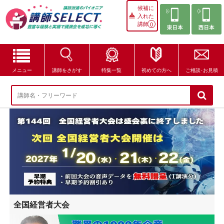
候補に
入れた
講師
0
メニュー
講師をさがす
特集一覧
初めての方へ
ご相談･お見積
講師をさがす
特集一覧
講師セレクトが選ばれる理由
ブログ・コラム
はじめての方へ
全国経営者大会
ご相談・お見積