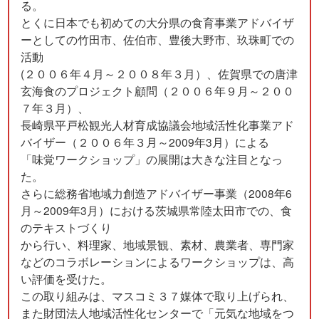
る。
とくに日本でも初めての大分県の食育事業アドバイザ
ーとしての竹田市、佐伯市、豊後大野市、玖珠町での
活動
(２００６年４月～２００８年３月）、佐賀県での唐津
玄海食のプロジェクト顧問（２００６年９月～２００
７年３月）、
長崎県平戸松観光人材育成協議会地域活性化事業アド
バイザー（２００６年３月～2009年3月）による
「味覚ワークショップ」の展開は大きな注目となっ
た。
さらに総務省地域力創造アドバイザー事業（2008年6
月～2009年3月）における茨城県常陸太田市での、食
のテキストづくり
から行い、料理家、地域景観、素材、農業者、専門家
などのコラボレーションによるワークショップは、高
い評価を受けた。
この取り組みは、マスコミ３７媒体で取り上げられ、
また財団法人地域活性化センターで「元気な地域をつ