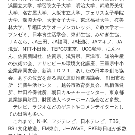
浜国立大学、学習院女子大学、明治大学、武蔵野美術
大学、名古屋大学、大阪市立大学、フェリス女子学院
大学、獨協大学、大妻女子大学、東北福祉大学、桜美
林大学、早稲田大学オープンカレッジ、立教大学オー
プンゼミ、日本食生活学会、東都生協、みやぎ生協、
ＪＡなら、JA三田、JA福岡、JA松阪、JAマキノ、JA
滋賀、NTT小田原、TEPCO東京、UCC珈琲、にんべ
ん、佐賀新聞社、佐賀県、滋賀県、唐津市、知的生産
の技術の会、アサヒビール環境文化講座、三重県中小
企業家同友会、新潟ＵＤ２１、あしたの日本を創る協
会、あすの佐賀を創る県民運動推進協議会、 町田市役
所 消費生活センター、越谷市教育委員会、鳥栖保健
所、世田谷保健所、朝日カルチャーセンター、東京都
農業振興財団、財団法人ベターホーム協会など多数。
テレビ、ラジオなどのゲストやコメンテイターとし
ての出演も多い。
これまで、NHK、フジテレビ、日本テレビ、TBS、
BS-i 文化放送、FM東京、JーWAVE、RKB毎日ほか多数