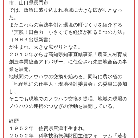
市、山口県長門市
では、政策に盛り込まれ地域に大きな広がりとなっ
た。
またこれらの実践事例と環境の町づくりを紹介する
『実践！田舎力 小さくても経済が回る５つの方法』
（ＮＨＫ出版新書）
が生まれ、大きな広がりとなる。
２０１０年からは高知県知事直轄事業「農業人材育成
創造事業総合アドバザー」に任命され先進地合宿の事
業を展開。
地域間のノウハウの交換を始める。同時に農水省の
「地産地消の仕事人・現地検討委員会」の委員に参加
し、
そこでも現地でのノウハウ交換を提唱。地域の現場の
ノウハウの連携のつなぎの活動を展開している。
経歴
１９５２年 佐賀県唐津市生まれ。
２００２年 科学技術振興財団主催フォ－ラム『若者