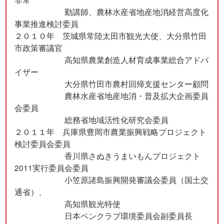
勤講師、農林水産省地産地消経営高度化
事業推進検討委員
２０１０年 茨城県常陸太田市観光大使、大分県竹田
市政策審議官
高知県農業創造人材育成事業総合アドバ
イザー
大分県竹田市農村回帰支援センター顧問
農林水産省地産地消・普及拡大企画委員
会委員
総務省地域活性化研究会委員
２０１１年 兵庫県豊岡市農業振興戦略プロジェクト
検討委員会委員
香川県さぬきうまいもんプロジェクト
2011実行委員会委員
小笠原諸島振興開発審議会委員（国土交
通省）、
高知県観光特使
日本ペンクラブ環境委員会副委員長