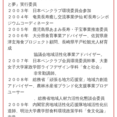
と夢』実行委員
２００３年 日本ペンクラブ環境委員会参加
２００４年 奄美長寿癒し交流事業伊仙 町長寿シンポ
ジウムコーディネーター
２００５年 鹿児島県あまみ長寿・子宝事業推進委員
２００６年 大分県食育事業アドバイザー、佐賀県唐
津玄海食プロジェクト顧問、長崎県平戸松観光人材育
成
協議会地域活性化事業アドバイザー。
２００７年 日本ペンクラブ会員環境委員幹事、大妻
女子大学家政学部ライフデザイン学科「食と社会」
非常勤講師。
２００８年 総務省「頑張る地方応援室」地域力創造
アドバイザー、農林水産省ブランド化支援事業プロデ
ユーサー
、総務省地域人材力活性化懇談会委員
２００９年 内閣官房地域活性化応援隊地域活性化伝
道師、明治大学農学部食料環境政策学科「食文化論」
非常