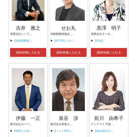
吉井 雅之
せお丸
黒澤 明子
有限会社シンプルタスク 代表取締役 習慣形成コンサルタント
AI駆動開発協会 代表理事 サイバーフリークス株式会社 代表取締役
有限会社ヌーボヌール代表取締役
▶
【永続的繁栄の組織づくり】
▶
【AI DXについて】
▶
【司会】
講師候補に入れる
講師候補に入れる
講師候補に入れる
伊藤 一正
泉谷 渉
前川 由希子
株式会社カーベル代表取締役社長 プロレスラーカーベル伊藤
株式会社産業タイムズ社 代表取締役会長 半導体産業新聞 特別編集委員
アンドマイ 代表 組織活性化コンサルタント
▶
【経営と人生がHappyになる3つのキーワード】
▶
【ＩｏＴ時代にニッポンの製造業が一気に抜け出す！！ ～世界トップシェアのセンサーとロボットで戦え！】
▶
【組合員の心をぐっと掴むコミュニケーション術～組合員が「あなたが言うなら」と動き出す３ステップ～】