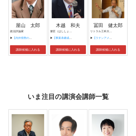
屋山 太郎
木越 和夫
冨田 健太郎
政治評論家
箸匠（はししょう）せいわ創業者 有限会社商売繁盛応援団 団長
リトラル工科大学生命科学部 土壌肥料学特別研究員 元パラグアイ国立ピラール大学農牧地域開発学部客員教授 土壌肥料学・持続可能農牧林生産技術学・ラテンアメリカ農業協力論等コンサルタント
▶
【内外情勢の展望とこれからの日本の課題】
▶
【事業承継成功３３の原則】
▶
【ラテンアメリカ農業論】
講師候補に入れる
講師候補に入れる
講師候補に入れる
いま注目の講演会講師一覧