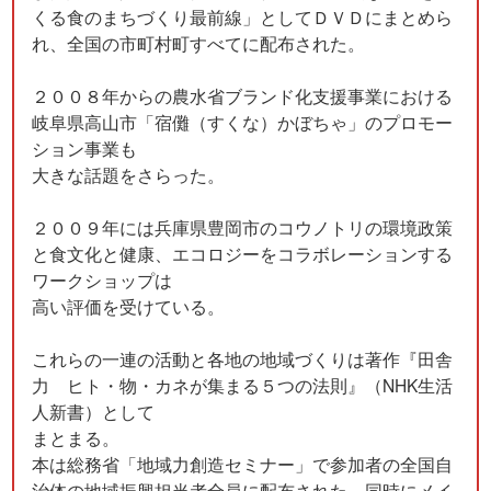
くる食のまちづくり最前線」としてＤＶＤにまとめら
れ、全国の市町村町すべてに配布された。
２００８年からの農水省ブランド化支援事業における
岐阜県高山市「宿儺（すくな）かぼちゃ」のプロモー
ション事業も
大きな話題をさらった。
２００９年には兵庫県豊岡市のコウノトリの環境政策
と食文化と健康、エコロジーをコラボレーションする
ワークショップは
高い評価を受けている。
これらの一連の活動と各地の地域づくりは著作『田舎
力 ヒト・物・カネが集まる５つの法則』（NHK生活
人新書）として
まとまる。
本は総務省「地域力創造セミナー」で参加者の全国自
治体の地域振興担当者全員に配布された。同時にメイ