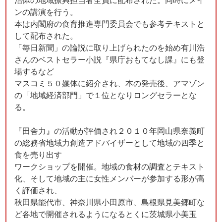
ンの講演を行う。
本は内閣府の食育推進専門委員会でも参考テキストと
して配布された。
「毎日新聞」の論説に取り上げられたのを始め有川浩
さんのベストセラー小説『県庁おもてなし課』にも登
場するなど
マスコミ５０媒体に紹介され、本の発売後、アマゾン
の「地域経済部門」で１位となりロングセラーとな
る。
『田舎力』の活動が評価され２０１０年岡山県奈義町
の総務省地域力創造アドバイザーとして地域の四季と
食を売り出す
ワークショップを開催。地域の食材の調査とテキスト
化、そして地域の主に女性メンバーが参加する形が高
く評価され、
秋田県能代市、神奈川県小田原市、島根県見美郷町な
ど各地で開催されるようになるとくに茨城県小美玉