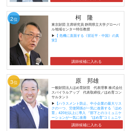
柯 隆
2
位
東京財団 主席研究員 静岡県立大学グローバ
ル地域センター特任教授
▶
【 危機に直面する《習近平・中国》の真
実】
講師候補に入れる
原 邦雄
3
位
一般財団法人ほめ育財団 代表理事 株式会社
スパイラルアップ 代表取締役／ほめ育コン
サルタント
▶
【ハラスメント防止、中小企業の最大リス
クの一つ、労使関係が一気に改善する「ほめ
育」420社以上に導入 『部下とのコミュニケ
ーションが一気に改善 “ほめ育”コミュニケ
ーションセミナー』】
講師候補に入れる