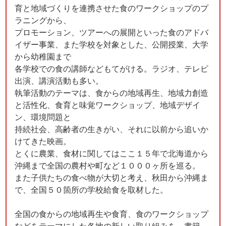
育と地域づくりを連携させた食のワークショップのプ
ラニングから、
プロモーション、ツアーへの展開といった食のアドバ
イザー事業、また学校を対象とした、公開授業、大学
から幼稚園まで
各学校での食の講師などもてがける。ラジオ、テレビ
出演、講演活動も多い。
執筆活動のテーマは、食からの地域再生、地域力創造
と活性化、食育と味覚ワークショップ、地域デザイ
ン、環境問題と
持続社会、高齢者の生きがい、それに以前から追いか
けてきた映画。
とくに農業、食材に関してはここ１５年で北海道から
沖縄まで全国の農村や町など１０００ヶ所を巡る。
また子供たちの食べ物が大切と考え、秋田から沖縄ま
で、全国５０箇所の学校給食を取材した。
全国の食からの地域再生や食育、食のワークショップ
などをテーマにした各地の新しい取り組みを、書籍、