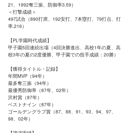
21、1992奪三振、防御率3.59）
＜打撃成績＞
497試合（890打席、192安打、7本塁打、79打点、打
率.216）
【PL学園時代成績】
甲子園5回連続出場（4回決勝進出、高校1年の夏、高
校3年の夏の2度優勝、甲子園での投手成績：20勝）
【獲得タイトル・記録】
年間MVP（94年）
最多奪三振（94年）
最優秀防御率（87年、02年）
沢村賞（87年）
ベストナイン（87年）
ゴールデングラブ賞（87、88、91、93、94、97、
98、02年）
【講演実績】