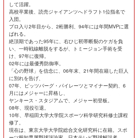
して活躍。
高校卒業後、読売ジャイアンツへドラフト1位指名で
入団。
プロ入り2年目から、2桁勝利、94年には年間MVPに選
ばれる。
絶頂期であった95年に、右ひじ靭帯断裂のケガを負
い、一時戦線離脱をするが、トミージョン手術を受
け、97年に復帰。
02年には最優秀防御率。
「心の野球」を信念に、06年末、21年間在籍した巨人
に別れを告げ、
07年、ピッツバーグ・パイレーツとマイナー契約、6
月にはメジャーに昇格し、
ヤンキース・スタジアムで、メジャー初登板。
08年、現役引退。
10年、早稲田大学大学院スポーツ科学研究科修士課程
修了。
現在は、東京大学大学院総合文化研究科に在籍。スポ
ーツ報知専属野球評論家、日本テレビ野球解説者。