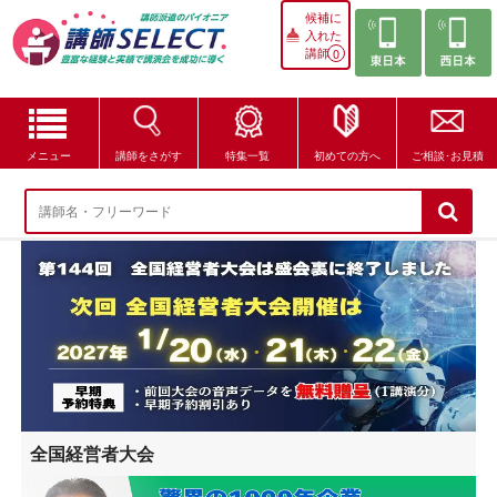
候補に
入れた
講師
0
メニュー
講師をさがす
特集一覧
初めての方へ
ご相談･お見積
講師をさがす
特集一覧
講師セレクトが選ばれる理由
ブログ・コラム
はじめての方へ
全国経営者大会
ご相談・お見積