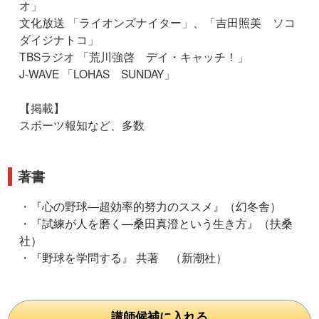
オ」
文化放送 「ライオンズナイター」、「吉田照美 ソコ
ダイジナトコ」
TBSラジオ 「荒川強啓 デイ・キャッチ！」
J-WAVE 「LOHAS SUNDAY」
【掲載】
スポーツ報知など、多数
著書
・
『心の野球―超効率的努力のススメ』（幻冬舎）
・
『試練が人を磨く―桑田真澄という生き方』（扶桑
社）
・
『野球を学問する』 共著 （新潮社）
講師候補に入れる