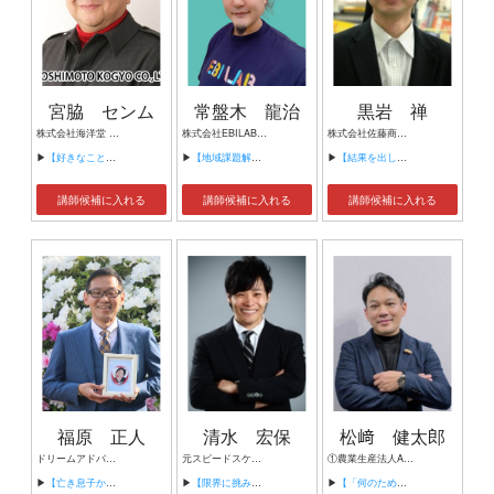
宮脇 センム
常盤木 龍治
黒岩 禅
株式会社海洋堂 取締役専務
株式会社EBILAB 最高戦略責任者・最高技術責任者・Evangelist
株式会社佐藤商会 執行役員
▶
【好きなことだけで生き抜く力】
▶
【地域課題解決からみた効果的なテクノロジーへの取り組み方と実践方法】
▶
【結果を出しながら人を育てる上司の魔法】
講師候補に入れる
講師候補に入れる
講師候補に入れる
福原 正人
清水 宏保
松﨑 健太郎
ドリームアドバイザー（講演家） 予祝講師 社会福祉士 障害者相談支援専門員 国家資格キャリアコンサルタント ２級ファイナンシャル・プランニング技能士 社会福祉法人TRUSTこころ 理事 社会福祉法人加古川市社会福祉協議会 相談員 一般社団法人こころ 外部アドバイザー 家庭教師
元スピードスケート選手
①農業生産法人APJ株式会社 代表取締役 ②一般社団法人PEANUTS HUB AIZU 代表理事 ③合同会社ジョイフルワーク喜多方 事務局長 ④ふくしま6次化サポートセンター：6次化イノベーター ⑤福島県保証協会：専門家 ⑥ふくしまみらいチャレンジプロジェクト：専門家
▶
【亡き息子から導かれた生き方と夢の叶え方】
▶
【限界に挑み続けて～清水流！プレッシャーを味方にする心の持ち方～】
▶
【「何のために経営しているのか」を社員と共に問いかけ続けて】