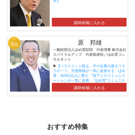
実】
講師候補に入れる
原 邦雄
3
位
一般財団法人ほめ育財団 代表理事 株式会社
スパイラルアップ 代表取締役／ほめ育コン
サルタント
▶
【ハラスメント防止、中小企業の最大リス
クの一つ、労使関係が一気に改善する「ほめ
育」420社以上に導入 『部下とのコミュニケ
ーションが一気に改善 “ほめ育”コミュニケ
ーションセミナー』】
講師候補に入れる
おすすめ特集