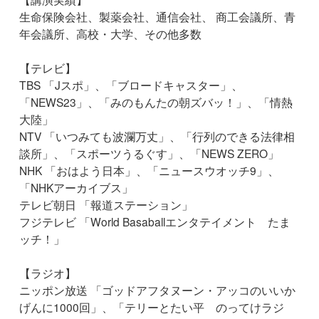
生命保険会社、製薬会社、通信会社、 商工会議所、青
年会議所、高校・大学、その他多数
【テレビ】
TBS 「Jスポ」、「ブロードキャスター」、
「NEWS23」、「みのもんたの朝ズバッ！」、「情熱
大陸」
NTV 「いつみても波瀾万丈」、「行列のできる法律相
談所」、「スポーツうるぐす」、「NEWS ZERO」
NHK 「おはよう日本」、「ニュースウオッチ9」、
「NHKアーカイブス」
テレビ朝日 「報道ステーション」
フジテレビ 「World Basaballエンタテイメント たま
ッチ！」
【ラジオ】
ニッポン放送 「ゴッドアフタヌーン・アッコのいいか
げんに1000回」、「テリーとたい平 のってけラジ