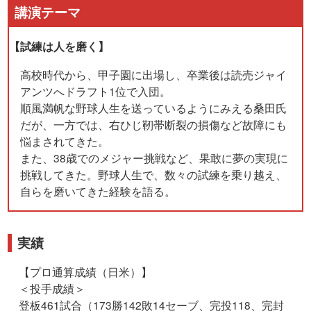
講演テーマ
【試練は人を磨く】
高校時代から、甲子園に出場し、卒業後は読売ジャイ
アンツへドラフト1位で入団。
順風満帆な野球人生を送っているようにみえる桑田氏
だが、一方では、右ひじ靭帯断裂の損傷など故障にも
悩まされてきた。
また、38歳でのメジャー挑戦など、果敢に夢の実現に
挑戦してきた。野球人生で、数々の試練を乗り越え、
自らを磨いてきた経験を語る。
実績
【プロ通算成績（日米）】
＜投手成績＞
登板461試合（173勝142敗14セーブ、完投118、完封