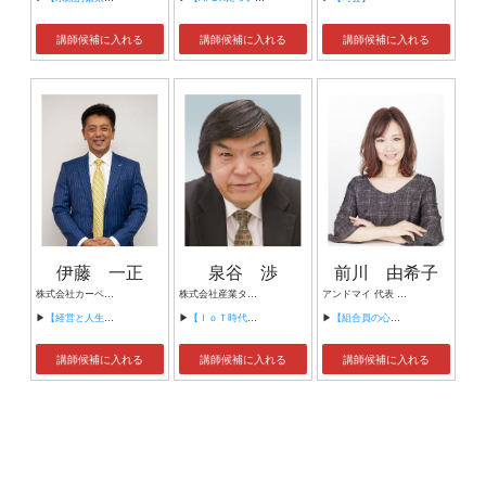
講師候補に入れる
講師候補に入れる
講師候補に入れる
伊藤 一正
泉谷 渉
前川 由希子
株式会社カーベル代表取締役社長 プロレスラーカーベル伊藤
株式会社産業タイムズ社 代表取締役会長 半導体産業新聞 特別編集委員
アンドマイ 代表 組織活性化コンサルタント
▶
【経営と人生がHappyになる3つのキーワード】
▶
【ＩｏＴ時代にニッポンの製造業が一気に抜け出す！！ ～世界トップシェアのセンサーとロボットで戦え！】
▶
【組合員の心をぐっと掴むコミュニケーション術～組合員が「あなたが言うなら」と動き出す３ステップ～】
講師候補に入れる
講師候補に入れる
講師候補に入れる