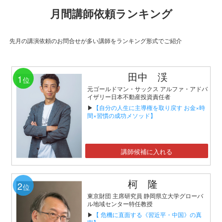
月間講師依頼ランキング
先月の講演依頼のお問合せが多い講師をランキング形式でご紹介
田中 渓
1
位
元ゴールドマン・サックス アルファ・アドバ
イザリー日本不動産投資責任者
▶
【自分の人生に主導権を取り戻す お金×時
間×習慣の成功メソッド】
講師候補に入れる
柯 隆
2
位
東京財団 主席研究員 静岡県立大学グローバ
ル地域センター特任教授
▶
【 危機に直面する《習近平・中国》の真