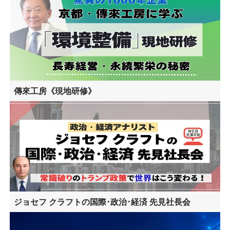
傳來工房《現地研修》
ジョセフ クラフトの国際･政治･経済 先見社長会