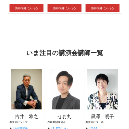
講師候補に入れる
講師候補に入れる
講師候補に入れる
いま注目の講演会講師一覧
吉井 雅之
せお丸
黒澤 明子
有限会社シンプルタスク 代表取締役 習慣形成コンサルタント
AI駆動開発協会 代表理事 サイバーフリークス株式会社 代表取締役
有限会社ヌーボヌール代表取締役
▶
【永続的繁栄の組織づくり】
▶
【AI DXについて】
▶
【司会】