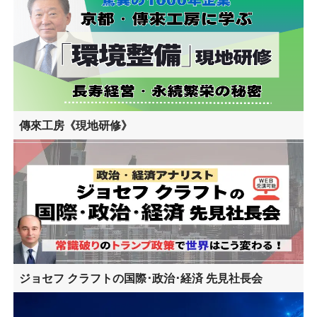
傳來工房《現地研修》
ジョセフ クラフトの国際･政治･経済 先見社長会