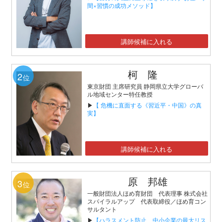
間×習慣の成功メソッド】
講師候補に入れる
柯 隆
2
位
東京財団 主席研究員 静岡県立大学グローバ
ル地域センター特任教授
▶
【 危機に直面する《習近平・中国》の真
実】
講師候補に入れる
原 邦雄
3
位
一般財団法人ほめ育財団 代表理事 株式会社
スパイラルアップ 代表取締役／ほめ育コン
サルタント
▶
【ハラスメント防止、中小企業の最大リス