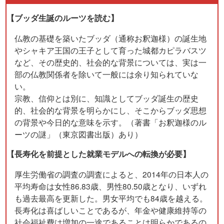
【ブッダ生誕のルーツを読む】
仏教の基礎を築いたブッダ（通称お釈迦様）の誕生地
やシャキア王国の王子として育った城都カピラバスツ
など、その歴史的、社会的な背景については、実は一
部の仏教関係者を除いて一般には余り知られていな
い。
宗教、信仰とは別に、知識としてブッダ誕生の歴史
的、社会的な背景を明らかにし、そこからブッダ思想
の背景や今日的な意味を示す。（著書「お釈迦様のル
ーツの謎」（東京図書出版）あり）
【長寿化を前提とした就業モデルへの転換が必要】
厚生労働省の調査の調査によると、2014年の日本人の
平均寿命は女性86.83歳、男性80.50歳となり、いずれ
も過去最高を更新した。男女平均でも84歳を越える。
長寿化は喜ばしいことであるが、年金や健康維持等の
社会福祉費は増加の一途であることは明らかであるの