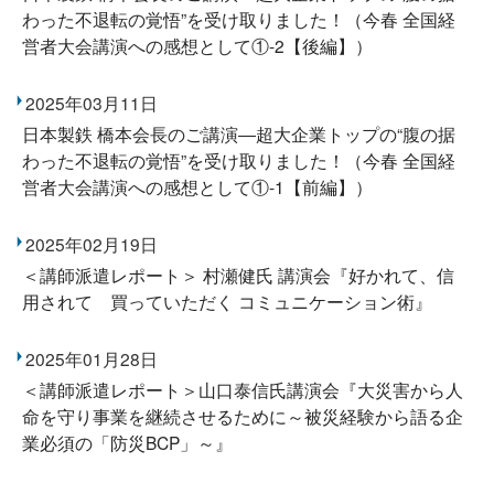
わった不退転の覚悟”を受け取りました！（今春 全国経
営者大会講演への感想として①-2【後編】）
2025年03月11日
日本製鉄 橋本会長のご講演―超大企業トップの“腹の据
わった不退転の覚悟”を受け取りました！（今春 全国経
営者大会講演への感想として①-1【前編】）
2025年02月19日
＜講師派遣レポート＞ 村瀬健氏 講演会『好かれて、信
用されて 買っていただく コミュニケーション術』
2025年01月28日
＜講師派遣レポート＞山口泰信氏講演会『大災害から人
命を守り事業を継続させるために～被災経験から語る企
業必須の「防災BCP」～』