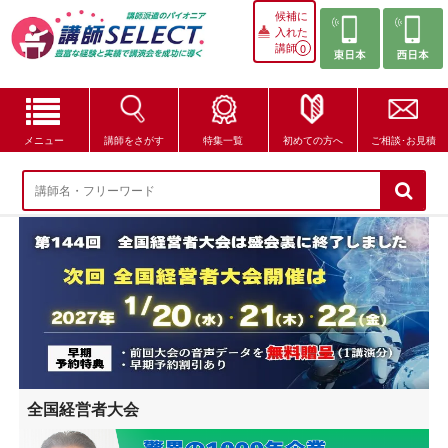
候補に
入れた
講師
0
メニュー
講師をさがす
特集一覧
初めての方へ
ご相談･お見積
講師をさがす
特集一覧
講師セレクトが選ばれる理由
ブログ・コラム
はじめての方へ
全国経営者大会
ご相談・お見積