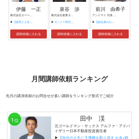
伊藤 一正
泉谷 渉
前川 由希子
株式会社カーベル代表取締役社長 プロレスラーカーベル伊藤
株式会社産業タイムズ社 代表取締役会長 半導体産業新聞 特別編集委員
アンドマイ 代表 組織活性化コンサルタント
▶
【経営と人生がHappyになる3つのキーワード】
▶
【ＩｏＴ時代にニッポンの製造業が一気に抜け出す！！ ～世界トップシェアのセンサーとロボットで戦え！】
▶
【組合員の心をぐっと掴むコミュニケーション術～組合員が「あなたが言うなら」と動き出す３ステップ～】
講師候補に入れる
講師候補に入れる
講師候補に入れる
月間講師依頼ランキング
先月の講演依頼のお問合せが多い講師をランキング形式でご紹介
田中 渓
1
位
元ゴールドマン・サックス アルファ・アドバ
イザリー日本不動産投資責任者
▶
【自分の人生に主導権を取り戻す お金×時