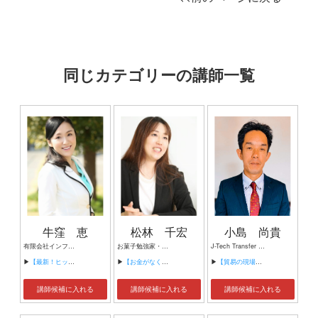
同じカテゴリーの講師一覧
牛窪 恵
松林 千宏
小島 尚貴
有限会社インフィニティ 代表取締役 世代・トレンド評論家 立教大学大学院ビジネスデザイン研究科客員教授 マーケティングライター 同志社大学・創造経済研究センター「ビッグデータ解析研究会」部員 日本マネジメント学会、日本マーケティング学会会員
お菓子勉強家・トレンドアナリスト
J-Tech Transfer and Trading 代表（輸出、国際技術移転事業） 共同通信社「政経懇話会」 講師 公益社団法人・福岡貿易会 アドバイザー 季刊『九州マーケティングアイズ』執筆陣（公益社団法人 日本マーケティング協会） 公益社団法人・国民文化研究会 会員 ㈱さくらTSY(旅行・東京) 取締役 福岡県よろず支援拠点 コーディネータ（輸出担当） 国産藺草農家を守る会(畳業界) 顧問 ㈱アリスコーポレーション 専属ランナー
▶
【最新！ヒットキーワードから読み解くビジネスチャンス】
▶
【お金がなくても大ヒット！10万個の実食から見えた「消費者心理を掴むお菓子の最新トレンド」】
▶
【貿易の現場から見えてきた、日本経済の知られざるリスクとチャンス】
講師候補に入れる
講師候補に入れる
講師候補に入れる