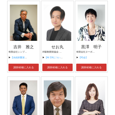
吉井 雅之
せお丸
黒澤 明子
有限会社シンプルタスク 代表取締役 習慣形成コンサルタント
AI駆動開発協会 代表理事 サイバーフリークス株式会社 代表取締役
有限会社ヌーボヌール代表取締役
▶
【永続的繁栄の組織づくり】
▶
【AI DXについて】
▶
【司会】
講師候補に入れる
講師候補に入れる
講師候補に入れる