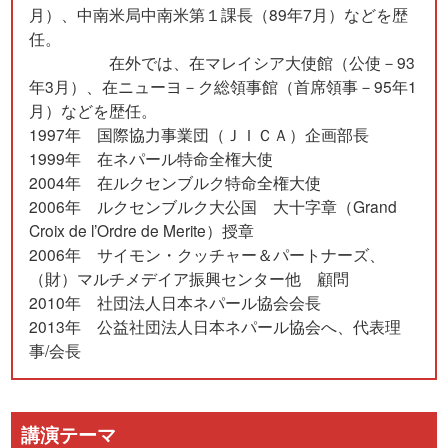
月）、中南米局中南米第１課長（89年7月）などを歴
任。
在外では、在マレイシア大使館（公使－93
年3月）、在ニューヨ－ク総領事館（首席領事－95年1
月）などを歴任。
1997年 国際協力事業団（ＪＩＣＡ）企画部長
1999年 在ネパール特命全権大使
2004年 在ルクセンブルク特命全権大使
2006年 ルクセンブルク大公国 大十字章（Grand
Croix de l’Ordre de Merite）授章
2006年 サイモン・クッチャー＆パートナーズ、
（財）マルチメデイア振興センター他 顧問
2010年 社団法人日本ネパール協会会長
2013年 公益社団法人日本ネパール協会へ、代表理
事/会長
講演テーマ