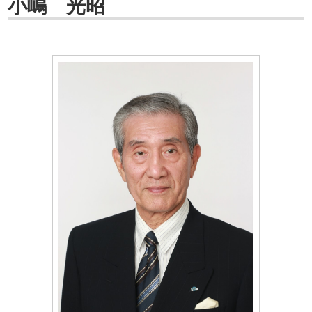
小嶋 光昭