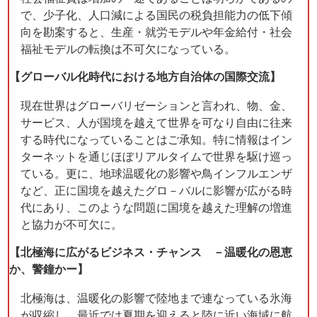
で、少子化、人口減による国民の税負担能力の低下傾
向を勘案すると、生産・就労モデルや年金給付・社会
福祉モデルの転換は不可欠になっている。
【グローバル化時代における地方自治体の国際交流】
現在世界はグローバリゼーションと言われ、物、金、
サービス、人が国境を越えて世界を可なり自由に往来
する時代になっていることはご承知。特に情報はイン
ターネットを通じほぼリアルタイムで世界を駆け巡っ
ている。更に、地球温暖化の影響や鳥インフルエンザ
など、正に国境を越えたグロ－バルに影響が広がる時
代にあり、このような問題に国境を越えた理解の増進
と協力が不可欠に。
【北極海に広がるビジネス・チャンス －温暖化の恩恵
か、警鐘かー】
北極海は、温暖化の影響で陸地まで連なっている氷海
が収縮し、最近では夏期を迎えると陸に近い海域に航