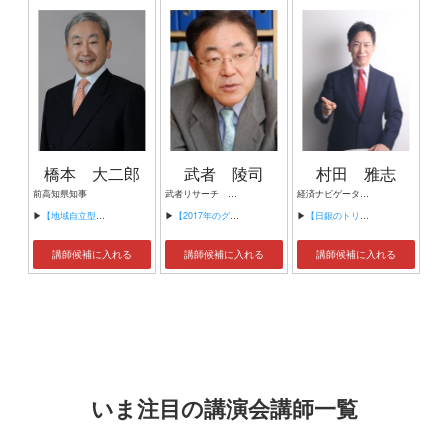
橋本 大二郎
武者 陵司
村田 雅志
前高知県知事
武者リサーチ 代表
経済ナビゲーター 経済評論家 金融アナリスト 元堂島取引所社長
▶
【地域自立型の国づくり ～未来のあるべき国の形～】
▶
【2017年のグローバル投資環境】
▶
【日銀のトリレンマと日本経済の未来 ～インフレ時代における資産格差拡大のリスクと対策～】
講師候補に入れる
講師候補に入れる
講師候補に入れる
いま注目の講演会講師一覧