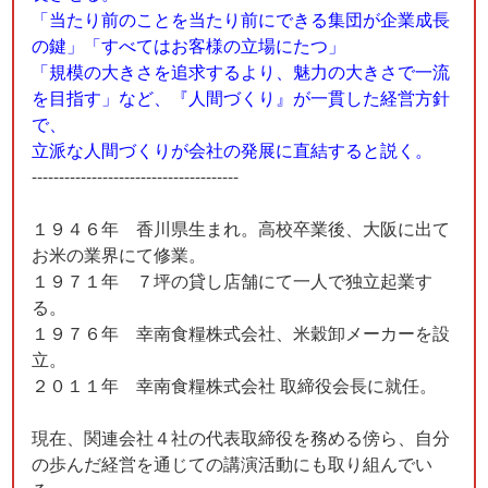
「当たり前のことを当たり前にできる集団が企業成長
の鍵」「すべてはお客様の立場にたつ」
「規模の大きさを追求するより、魅力の大きさで一流
を目指す」など、『人間づくり』が一貫した経営方針
で、
立派な人間づくりが会社の発展に直結すると説く。
--------------------------------------
１９４６年 香川県生まれ。高校卒業後、大阪に出て
お米の業界にて修業。
１９７１年 ７坪の貸し店舗にて一人で独立起業す
る。
１９７６年 幸南食糧株式会社、米穀卸メーカーを設
立。
２０１１年 幸南食糧株式会社 取締役会長に就任。
現在、関連会社４社の代表取締役を務める傍ら、自分
の歩んだ経営を通じての講演活動にも取り組んでい