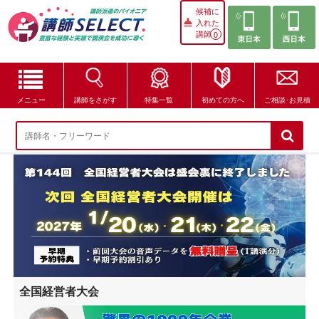
候補に
入れた
講師
0
メニュー
講師をさがす
特集一覧
初めての方へ
ご相談･お見積
講師をさがす
特集一覧
講師セレクトが選ばれる理由
ブログ・コラム
はじめての方へ
全国経営者大会
ご相談・お見積