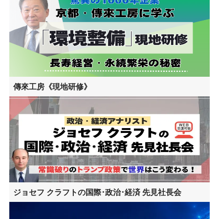
傳來工房《現地研修》
ジョセフ クラフトの国際･政治･経済 先見社長会