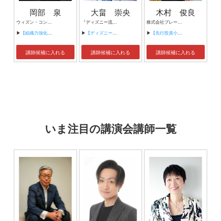
岡部 泉
大畠 崇央
木村 俊良
ウィズン・コンサルティング株式会社 代表取締役
『ディズニー流感動を生む企画の秘密』著者 元ウォルト・ディズニー シニアプロデューサー 株式会社TSUTAYA ネットカンパニー サービス基盤推進ユニット長 上級マーケティング解析士
株式会社ブレーン・サポート代表
▶
【組織力強化に向けたリーダーシップとは】
▶
【ディズニー流 感動を生む企画の秘密 ～ホスピタリティ視点で考える企画、集客、マーケティング術～】
▶
【先行投資小額にして、事業を立ち上げ後わずか３カ月で収益をあげるビジネス戦略とは】
講師候補に入れる
講師候補に入れる
講師候補に入れる
いま注目の講演会講師一覧