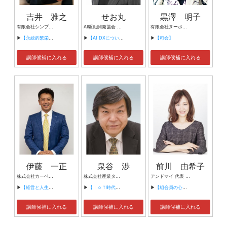
吉井 雅之
せお丸
黒澤 明子
有限会社シンプルタスク 代表取締役 習慣形成コンサルタント
AI駆動開発協会 代表理事 サイバーフリークス株式会社 代表取締役
有限会社ヌーボヌール代表取締役
▶
【永続的繁栄の組織づくり】
▶
【AI DXについて】
▶
【司会】
講師候補に入れる
講師候補に入れる
講師候補に入れる
伊藤 一正
泉谷 渉
前川 由希子
株式会社カーベル代表取締役社長 プロレスラーカーベル伊藤
株式会社産業タイムズ社 代表取締役会長 半導体産業新聞 特別編集委員
アンドマイ 代表 組織活性化コンサルタント
▶
【経営と人生がHappyになる3つのキーワード】
▶
【ＩｏＴ時代にニッポンの製造業が一気に抜け出す！！ ～世界トップシェアのセンサーとロボットで戦え！】
▶
【組合員の心をぐっと掴むコミュニケーション術～組合員が「あなたが言うなら」と動き出す３ステップ～】
講師候補に入れる
講師候補に入れる
講師候補に入れる