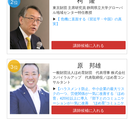
柯 隆
2
位
東京財団 主席研究員 静岡県立大学グローバ
ル地域センター特任教授
▶
【 危機に直面する《習近平・中国》の真
実】
講師候補に入れる
原 邦雄
3
位
一般財団法人ほめ育財団 代表理事 株式会社
スパイラルアップ 代表取締役／ほめ育コン
サルタント
▶
【ハラスメント防止、中小企業の最大リス
クの一つ、労使関係が一気に改善する「ほめ
育」420社以上に導入 『部下とのコミュニケ
ーションが一気に改善 “ほめ育”コミュニケ
ーションセミナー』】
講師候補に入れる