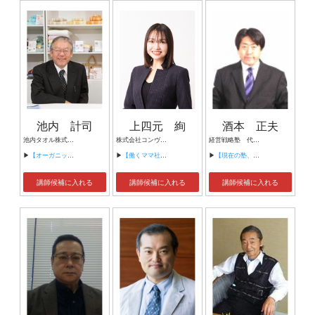
池内 計司
上四元 絢
酒本 正夫
池内タオル株式会社 代表取締役 池内 計司
株式会社コンヴァノ代表取締役社長
経営戦略塾 代表取締役
▶
【オーガニックな会社を作りましょう】
▶
【働くママ社長が語る、美容業界でキャリアと経営を続ける選択】
▶
【現在の塾、予備校業界について】
講師候補に入れる
講師候補に入れる
講師候補に入れる