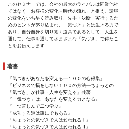
このセミナーでは、会社の最大のライバルは同業他社
ではなく「お客様の変化＝時代の流れ」と捉え、環境
の変化をいち早く読み取り、先手・決断・実行するた
めのヒントが盛り込まれ、「気づき」とは生きる力で
あり、自分自身を切り拓く道具であるとして、人生を
通して、仕事を通してさまざまな「気づき」で得たこ
とをお伝えします！
著書
『
気づきがあなたを変える―１００の心得集
』
『
ビジネスで損をしない１００の方法―ちょっとの
「気づき」が仕事・人生を変える
』共著
『
「気づき」は、あなたを変える力となる
』
『一つ苦しんで二つ学ぶ』
『成功する道は誰にでもある』
『ちょっとの気づきで人は変われるⅠ』
『ちょっとの気づきで人は変われるⅡ』