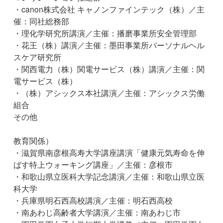
・canon株式会社 キャノンファインテック（株）／主
催：同社総務部
・理化学研究所講演／主催：播磨事業所安全管理部
・花王（株）講演／主催：墨田事業所パーソナルヘル
スケア研究所
・関西電力（株）関電サービス（株）講演／主催：関
電サービス（株）
・（株）アシックス本社講演／主催：アシックス労働
組合
その他
教育関係）
・滋賀県南彦根高寿大学講座講演「健康元気寿命を伸
ばす特上ウォーキング講座」／主催：彦根市
・和歌山県立医科大学記念講演／主催：和歌山県立医
科大学
・兵庫県明石西高校講演／主催：明石西高校
・南あわじ高齢者大学講演／主催：南あわじ市