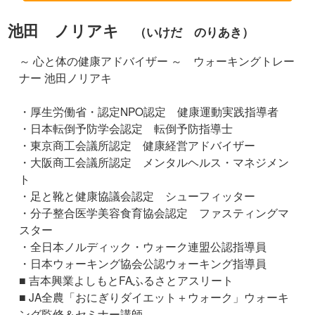
池田 ノリアキ
（いけだ のりあき）
～ 心と体の健康アドバイザー ～ ウォーキングトレー
ナー 池田ノリアキ
・厚生労働省・認定NPO認定 健康運動実践指導者
・日本転倒予防学会認定 転倒予防指導士
・東京商工会議所認定 健康経営アドバイザー
​・大阪商工会議所認定 メンタルヘルス・マネジメン
ト
・足と靴と健康協議会認定 シューフィッター
・分子整合医学美容食育協会認定 ファスティングマ
スター
​・全日本ノルディック・ウォーク連盟公認指導員
・日本ウォーキング協会公認ウォーキング指導員
■ 吉本興業よしもとFAふるさとアスリート
■ JA全農「おにぎりダイエット＋ウォーク」ウォーキ
ング監修＆セミナー講師