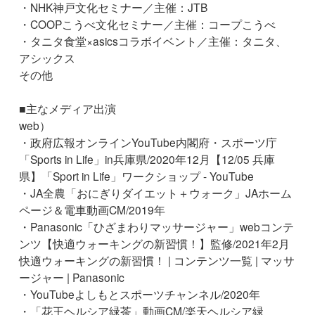
・NHK神戸文化セミナー／主催：JTB
・COOPこうべ文化セミナー／主催：コープこうべ
・タニタ食堂×asicsコラボイベント／主催：タニタ、
アシックス
その他
■主なメディア出演
web）
・政府広報オンラインYouTube内閣府・スポーツ庁
「Sports in Life」in兵庫県​/2020年12月【12/05 兵庫
県】「Sport in Life」ワークショップ - YouTube
・JA全農「おにぎりダイエット＋ウォーク」JAホーム
ページ＆電車動画CM/2019年
・Panasonic「ひざまわりマッサージャー」webコンテ
ンツ【快適ウォーキングの新習慣！】監修/2021年2月
快適ウォーキングの新習慣！ | コンテンツ一覧 | マッサ
ージャー | Panasonic
​・YouTubeよしもとスポーツチャンネル/2020年
・「花王ヘルシア緑茶」動画CM/楽天ヘルシア緑