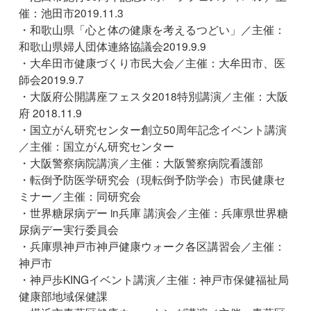
催：池田市2019.11.3
・和歌山県「心と体の健康を考えるつどい」／主催：
和歌山県婦人団体連絡協議会2019.9.9
・大牟田市健康づくり市民大会／主催：大牟田市、医
師会2019.9.7
・大阪府公開講座フェスタ2018特別講演／主催：大阪
府 2018.11.9
・国立がん研究センター創立50周年記念イベント講演
／主催：国立がん研究センター
・大阪警察病院講演／主催：大阪警察病院看護部
・転倒予防医学研究会（現転倒予防学会）市民健康セ
ミナー／主催：同研究会
・世界糖尿病デー in兵庫 講演会／主催：兵庫県世界糖
尿病デー実行委員会
・兵庫県神戸市神戸健康ウォーク各区講習会／主催：
神戸市
・神戸歩KINGイベント講演／主催：神戸市保健福祉局
健康部地域保健課