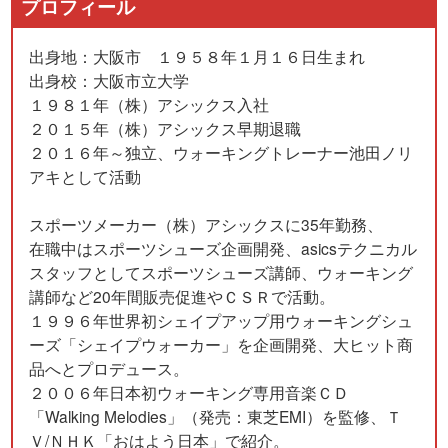
プロフィール
出身地：大阪市 １９５８年１月１６日生まれ
出身校：大阪市立大学
１９８１年（株）アシックス入社
２０１５年（株）アシックス早期退職
２０１６年～独立、ウォーキングトレーナー池田ノリ
アキとして活動
スポーツメーカー（株）アシックスに35年勤務、
在職中はスポーツシューズ企画開発、asicsテクニカル
スタッフとしてスポーツシューズ講師、ウォーキング
講師など20年間販売促進やＣＳＲで活動。
１９９６年世界初シェイプアップ用ウォーキングシュ
ーズ「シェイプウォーカー」を企画開発、大ヒット商
品へとプロデュース。
２００６年日本初ウォーキング専用音楽ＣＤ
「Walking Melodies」（発売：東芝EMI）を監修、Ｔ
Ｖ/ＮＨＫ「おはよう日本」で紹介。