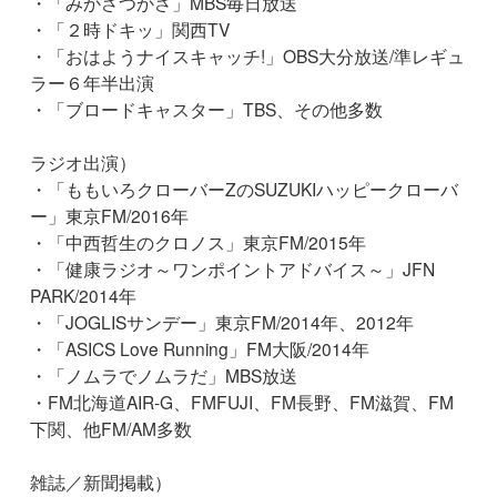
・「みかさつかさ」MBS毎日放送
・「２時ドキッ」関西TV
・「おはようナイスキャッチ!」OBS大分放送/準レギュ
ラー６年半出演
・「ブロードキャスター」TBS、その他多数
ラジオ出演）
・「ももいろクローバーZのSUZUKIハッピークローバ
ー」東京FM/2016年
・「中西哲生のクロノス」東京FM/2015年
・「健康ラジオ～ワンポイントアドバイス～」JFN
PARK/2014年
・「JOGLISサンデー」東京FM/2014年、2012年
・「ASICS Love Running」FM大阪/2014年
・「ノムラでノムラだ」MBS放送
・FM北海道AIR-G、FMFUJI、FM長野、FM滋賀、FM
下関、他FM/AM多数
雑誌／新聞掲載）