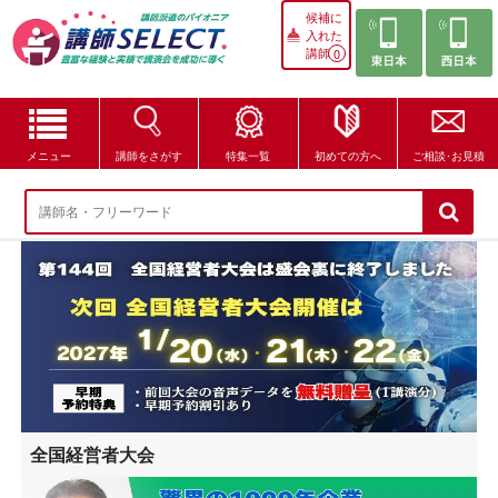
候補に
入れた
講師
0
メニュー
講師をさがす
特集一覧
初めての方へ
ご相談･お見積
講師をさがす
特集一覧
講師セレクトが選ばれる理由
ブログ・コラム
はじめての方へ
全国経営者大会
ご相談・お見積