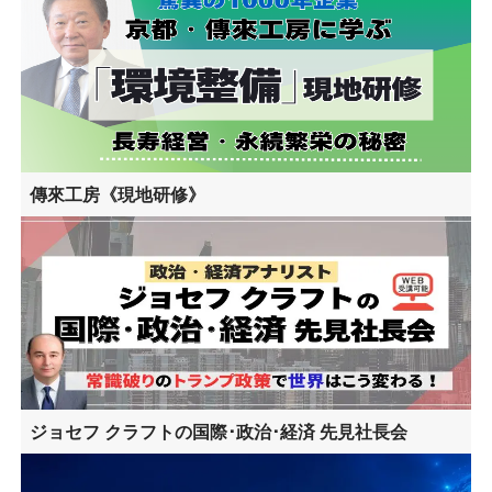
傳來工房《現地研修》
ジョセフ クラフトの国際･政治･経済 先見社長会