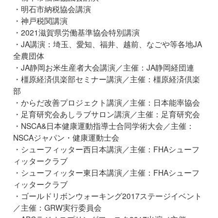
・明石市納税協会講演
・神戸税関講演
・2021滋賀県労働基準協会特別講演
・JA講演：埼玉、愛知、福井、越前、なごや等各地JA
全農団体
・JA静岡お米生産者大会講演／主催：JA静岡経団連
・橿原経済倶楽部セミナー講演／主催：橿原経済倶楽
部
・からだ改善プロジェクト講演／主催：日本能率協会
・足育研究会あしラブサロン講演／主催：足育研究会
・NSCA&日本健康運動指導士合同学術大会／主催：
NSCAジャパン・健康運動士会
・シューフィッター西日本講演／主催：FHAシューフ
ィッタークラブ
・シューフィッター東日本講演／主催：FHAシューフ
ィッタークラブ
・ゴールドリボンウォーキング2017ステージイベント
／主催：GRW実行委員会