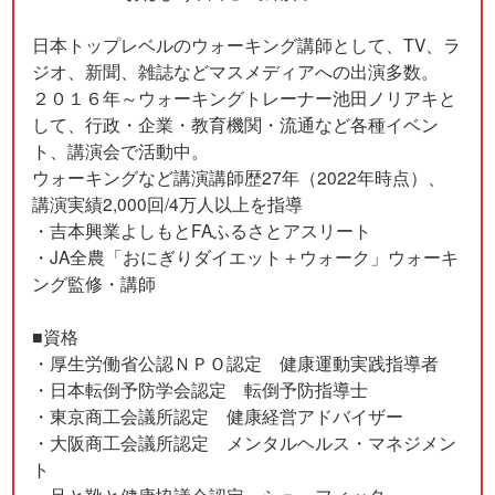
日本トップレベルのウォーキング講師として、TV、ラ
ジオ、新聞、雑誌などマスメディアへの出演多数。
２０１６年～ウォーキングトレーナー池田ノリアキと
して、行政・企業・教育機関・流通など各種イベン
ト、講演会で活動中。
ウォーキングなど講演講師歴27年（2022年時点）、
講演実績2,000回/4万人以上を指導
・吉本興業よしもとFAふるさとアスリート
・JA全農「おにぎりダイエット＋ウォーク」ウォーキ
ング監修・講師
■資格
・厚生労働省公認ＮＰＯ認定 健康運動実践指導者
・日本転倒予防学会認定 転倒予防指導士
・東京商工会議所認定 健康経営アドバイザー
・大阪商工会議所認定 メンタルヘルス・マネジメン
ト