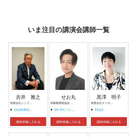
いま注目の講演会講師一覧
吉井 雅之
せお丸
黒澤 明子
有限会社シンプルタスク 代表取締役 習慣形成コンサルタント
AI駆動開発協会 代表理事 サイバーフリークス株式会社 代表取締役
有限会社ヌーボヌール代表取締役
▶
【永続的繁栄の組織づくり】
▶
【AI DXについて】
▶
【司会】
講師候補に入れる
講師候補に入れる
講師候補に入れる