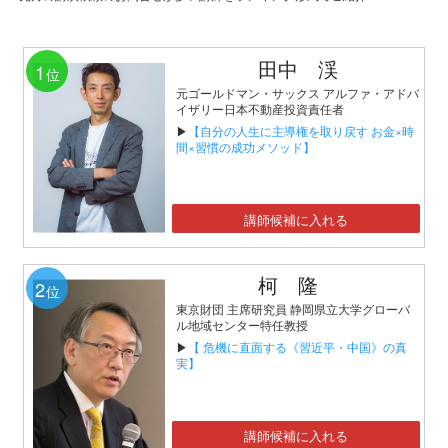
田中 渓
1
位
元ゴールドマン・サックス アルファ・アドバ
イザリー日本不動産投資責任者
▶
【自分の人生に主導権を取り戻す お金×時
間×習慣の成功メソッド】
講師候補に入れる
柯 隆
2
位
東京財団 主席研究員 静岡県立大学グローバ
ル地域センター特任教授
▶
【 危機に直面する《習近平・中国》の真
実】
講師候補に入れる