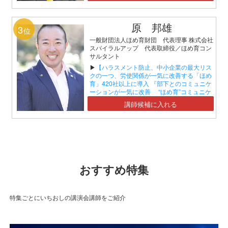
原 邦雄
3
位
一般財団法人ほめ育財団 代表理事 株式会社
スパイラルアップ 代表取締役／ほめ育コン
サルタント
▶
【ハラスメント防止、中小企業の最大リス
クの一つ、労使関係が一気に改善する「ほめ
育」420社以上に導入 『部下とのコミュニケ
ーションが一気に改善 “ほめ育”コミュニケ
ーションセミナー』】
講師候補に入れる
おすすめ特集
特集ごとにいちおしの講演会講師をご紹介