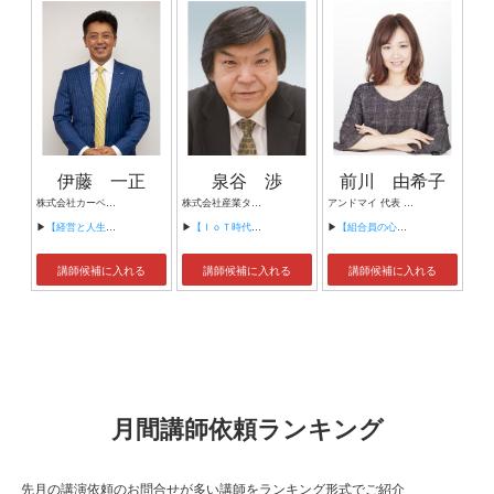
伊藤 一正
泉谷 渉
前川 由希子
株式会社カーベル代表取締役社長 プロレスラーカーベル伊藤
株式会社産業タイムズ社 代表取締役会長 半導体産業新聞 特別編集委員
アンドマイ 代表 組織活性化コンサルタント
▶
【経営と人生がHappyになる3つのキーワード】
▶
【ＩｏＴ時代にニッポンの製造業が一気に抜け出す！！ ～世界トップシェアのセンサーとロボットで戦え！】
▶
【組合員の心をぐっと掴むコミュニケーション術～組合員が「あなたが言うなら」と動き出す３ステップ～】
講師候補に入れる
講師候補に入れる
講師候補に入れる
月間講師依頼ランキング
先月の講演依頼のお問合せが多い講師をランキング形式でご紹介