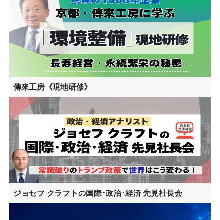
傳來工房《現地研修》
ジョセフ クラフトの国際･政治･経済 先見社長会