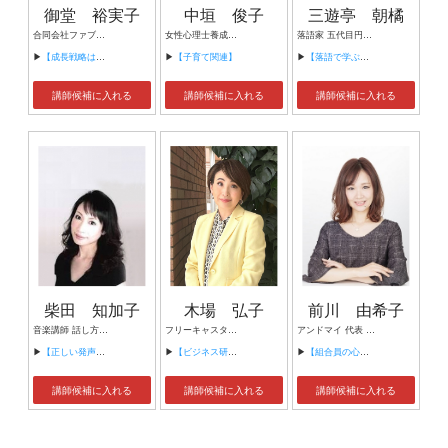
御堂 裕実子
中垣 俊子
三遊亭 朝橘
合同会社ファブリッジ 代表社員
女性心理士養成学院 学院長 女性のためのカウンセリングルーム 主宰 アドラーこども学校（放課後スクール） 校長 認定心理士・保育士
落語家 五代目円楽一門会所属・真打
▶
【成長戦略は台湾に学べ】
▶
【子育て関連】
▶
【落語で学ぶ多様性】
講師候補に入れる
講師候補に入れる
講師候補に入れる
柴田 知加子
木場 弘子
前川 由希子
音楽講師 話し方講師
フリーキャスター/千葉大学客員教授
アンドマイ 代表 組織活性化コンサルタント
▶
【正しい発声を身に付け、コミュニケーションUP】
▶
【ビジネス研修・モチベーション】
▶
【組合員の心をぐっと掴むコミュニケーション術～組合員が「あなたが言うなら」と動き出す３ステップ～】
講師候補に入れる
講師候補に入れる
講師候補に入れる