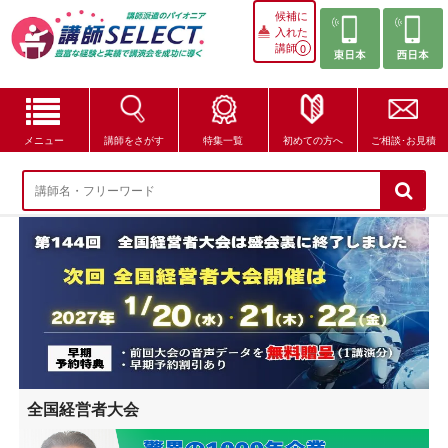
候補に
入れた
講師
0
メニュー
講師をさがす
特集一覧
初めての方へ
ご相談･お見積
講師をさがす
特集一覧
講師セレクトが選ばれる理由
ブログ・コラム
はじめての方へ
全国経営者大会
ご相談・お見積