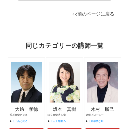
<<前のページに戻る
同じカテゴリーの講師一覧
大﨑 孝徳
坂本 真樹
木村 勝己
香川大学ビジネススクール 香川大学大学院地域マネジメント研究科 教授
国立大学法人電気通信大学情報理工学研究科/人工知能先端研究センター 教授 感性ＡＩ株式会社COO最高執行責任者
発明プロデューサー/発明プロデュース協会 会長／日本電子専門学校 講師／東京都知的財産総合センター 製品化コーディネーター ／ アーバン国際特許事務所 顧問／ 中央イメージテクノロジー研究開発協同組合 顧問／
▶
【「高く売る」のすゝめ】
▶
【人工知能の可能性～自動運転車からロボットの感情まで～】
▶
【効率的な研究・開発を促す発想法の実践講座（2日型の例）】