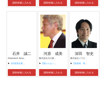
講師候補に入れる
講師候補に入れる
講師候補に入れる
石井 誠二
河原 成美
深田 智史
Greenwich Associates Japan 株式会社 代表取締役
株式会社力の源カンパニー 代表取締役 博多一風堂 店主
株式会社メウビート代表取締役
▶
【外資系企業への転職・サバイバル術】
▶
【変わらないために変わり続ける】
▶
【技術者・研究者・事業責任者のための事業提案力向上講座】
講師候補に入れる
講師候補に入れる
講師候補に入れる