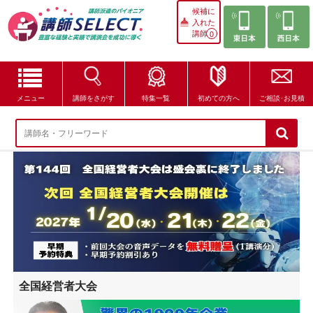
候補に
入れた
講師
0
メニュー
講師をさがす
特集一覧
初めての方へ
ご相談･お見積
講師をさがす
特集一覧
講師セレクトが選ばれる理由
ブログ・コラム
はじめての方へ
全国経営者大会
ご相談・お見積