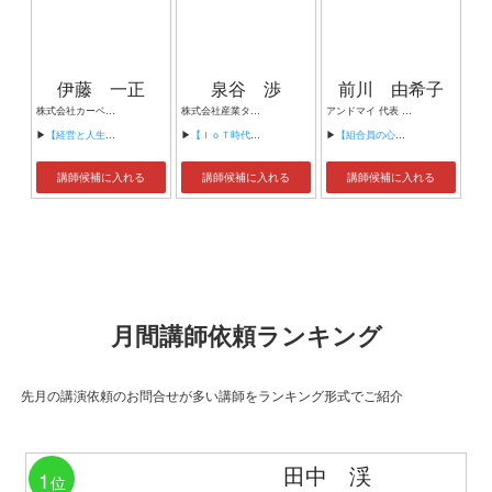
伊藤 一正
泉谷 渉
前川 由希子
株式会社カーベル代表取締役社長 プロレスラーカーベル伊藤
株式会社産業タイムズ社 代表取締役会長 半導体産業新聞 特別編集委員
アンドマイ 代表 組織活性化コンサルタント
▶
【経営と人生がHappyになる3つのキーワード】
▶
【ＩｏＴ時代にニッポンの製造業が一気に抜け出す！！ ～世界トップシェアのセンサーとロボットで戦え！】
▶
【組合員の心をぐっと掴むコミュニケーション術～組合員が「あなたが言うなら」と動き出す３ステップ～】
講師候補に入れる
講師候補に入れる
講師候補に入れる
月間講師依頼ランキング
先月の講演依頼のお問合せが多い講師をランキング形式でご紹介
田中 渓
1
位