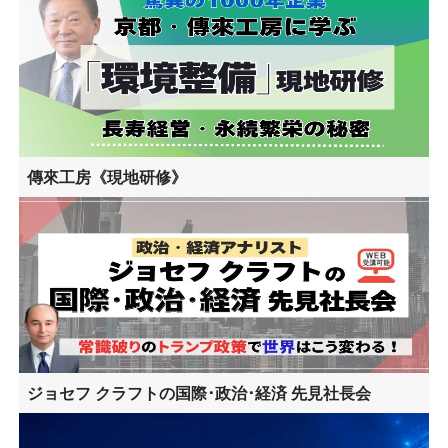
傳來工房《現地研修》
ジョセフ クラフトの国際･政治･経済 先見社長会