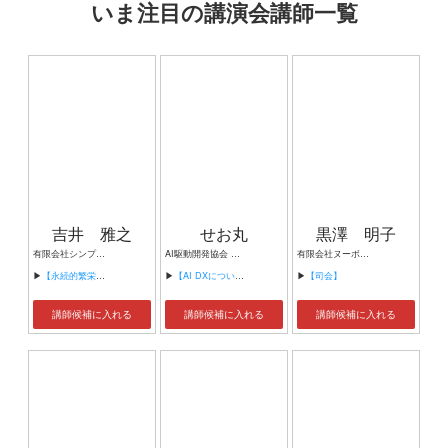
いま注目の講演会講師一覧
吉井 雅之
せお丸
黒澤 明子
有限会社シンプルタスク 代表取締役 習慣形成コンサルタント
AI駆動開発協会 代表理事 サイバーフリークス株式会社 代表取締役
有限会社ヌーボヌール代表取締役
▶
【永続的繁栄の組織づくり】
▶
【AI DXについて】
▶
【司会】
講師候補に入れる
講師候補に入れる
講師候補に入れる