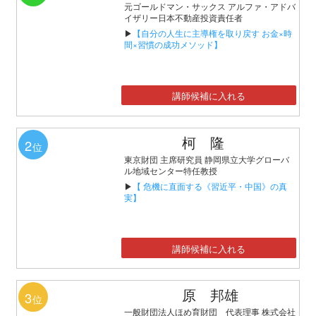
元ゴールドマン・サックス アルファ・アドバ
イザリー日本不動産投資責任者
▶
【自分の人生に主導権を取り戻す お金×時
間×習慣の成功メソッド】
講師候補に入れる
柯 隆
2
位
東京財団 主席研究員 静岡県立大学グローバ
ル地域センター特任教授
▶
【 危機に直面する《習近平・中国》の真
実】
講師候補に入れる
原 邦雄
3
位
一般財団法人ほめ育財団 代表理事 株式会社