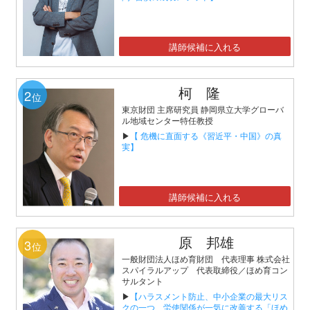
講師候補に入れる
柯 隆
2
位
東京財団 主席研究員 静岡県立大学グローバ
ル地域センター特任教授
▶
【 危機に直面する《習近平・中国》の真
実】
講師候補に入れる
原 邦雄
3
位
一般財団法人ほめ育財団 代表理事 株式会社
スパイラルアップ 代表取締役／ほめ育コン
サルタント
▶
【ハラスメント防止、中小企業の最大リス
クの一つ、労使関係が一気に改善する「ほめ