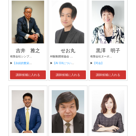
吉井 雅之
せお丸
黒澤 明子
有限会社シンプルタスク 代表取締役 習慣形成コンサルタント
AI駆動開発協会 代表理事 サイバーフリークス株式会社 代表取締役
有限会社ヌーボヌール代表取締役
▶
【永続的繁栄の組織づくり】
▶
【AI DXについて】
▶
【司会】
講師候補に入れる
講師候補に入れる
講師候補に入れる