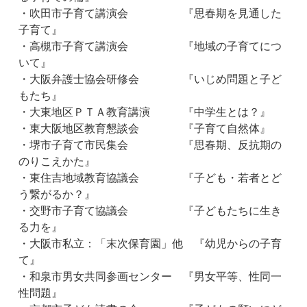
・吹田市子育て講演会 『思春期を見通した
子育て』
・高槻市子育て講演会 『地域の子育てにつ
いて』
・大阪弁護士協会研修会 『いじめ問題と子ど
もたち』
・大東地区ＰＴＡ教育講演 『中学生とは？』
・東大阪地区教育懇談会 『子育て自然体』
・堺市子育て市民集会 『思春期、反抗期の
のりこえかた』
・東住吉地域教育協議会 『子ども・若者とど
う繋がるか？』
・交野市子育て協議会 『子どもたちに生き
る力を』
・大阪市私立：「末次保育園」他 『幼児からの子育
て』
・和泉市男女共同参画センター 『男女平等、性同一
性問題』