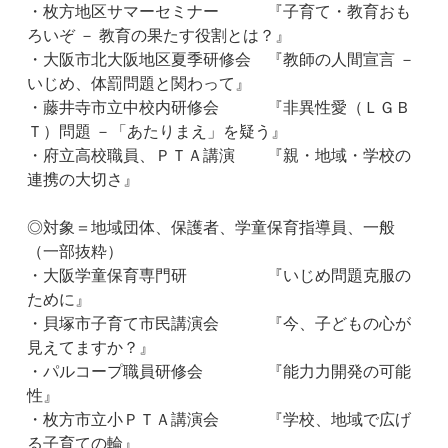
・枚方地区サマーセミナー 『子育て・教育おも
ろいぞ － 教育の果たす役割とは？』
・大阪市北大阪地区夏季研修会 『教師の人間宣言 －
いじめ、体罰問題と関わって』
・藤井寺市立中校内研修会 『非異性愛（ＬＧＢ
Ｔ）問題 －「あたりまえ」を疑う』
・府立高校職員、ＰＴＡ講演 『親・地域・学校の
連携の大切さ』
◎対象＝地域団体、保護者、学童保育指導員、一般
（一部抜粋）
・大阪学童保育専門研 『いじめ問題克服の
ために』
・貝塚市子育て市民講演会 『今、子どもの心が
見えてますか？』
・パルコープ職員研修会 『能力力開発の可能
性』
・枚方市立小ＰＴＡ講演会 『学校、地域で広げ
る子育ての輪』