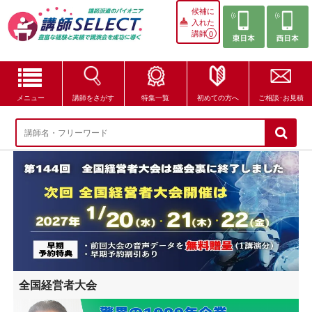
候補に
入れた
講師
0
メニュー
講師をさがす
特集一覧
初めての方へ
ご相談･お見積
講師をさがす
特集一覧
講師セレクトが選ばれる理由
ブログ・コラム
はじめての方へ
全国経営者大会
ご相談・お見積