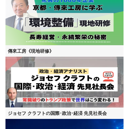
傳來工房《現地研修》
ジョセフ クラフトの国際･政治･経済 先見社長会