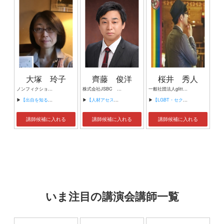
大塚 玲子
齊藤 俊洋
桜井 秀人
ノンフィクションライター
株式会社JSBC 代表取締役社長・認定講師 合同会社NIHONSHUKAI 代表社員 一般社団法人ジャパンスピーカーズビジネスカレッジ 認定講師 株式会社アルゴオ 主任コンサルタント
一般社団法人glitter代表理事
▶
【出自を知る権利と家族の秘密 ～なぜ人は、自身のルーツを求めるのか？】
▶
【人材アセスメント】
▶
【LGBT・セクシュアルマイノリティについて】
講師候補に入れる
講師候補に入れる
講師候補に入れる
いま注目の講演会講師一覧