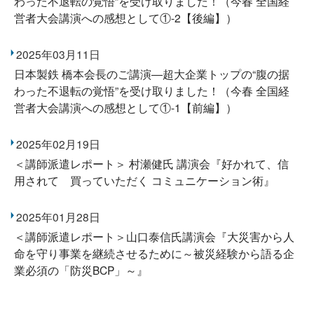
わった不退転の覚悟”を受け取りました！（今春 全国経
営者大会講演への感想として①-2【後編】）
2025年03月11日
日本製鉄 橋本会長のご講演―超大企業トップの“腹の据
わった不退転の覚悟”を受け取りました！（今春 全国経
営者大会講演への感想として①-1【前編】）
2025年02月19日
＜講師派遣レポート＞ 村瀬健氏 講演会『好かれて、信
用されて 買っていただく コミュニケーション術』
2025年01月28日
＜講師派遣レポート＞山口泰信氏講演会『大災害から人
命を守り事業を継続させるために～被災経験から語る企
業必須の「防災BCP」～』