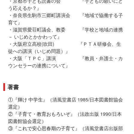
・京都市子ども読書の会 『子どもの願いにど
う応えるか？』
・奈良県生駒市三郷町講演会 『地域で協働する子
育て』
・滋賀県愛荘町議会、教委 『学校と地域の連携
－ いじめとかかわって』
・大阪府立高校(吹田) 『ＰＴＡ研修会、生
徒への講演（いじめ問題）』
・大阪「ＴＰＣ」講演 『教員・弁護士・カ
ウンセラーの連携について』
著書
①『
輝け 中学生
』（清風堂書店 1985/日本図書館協会
選定）
②『
子育て・教育おもろいぞ
』（法政出版 1990/日本
図書館協会選定）
③『
これで安心思春期の子育て
』（清風堂書店出版部