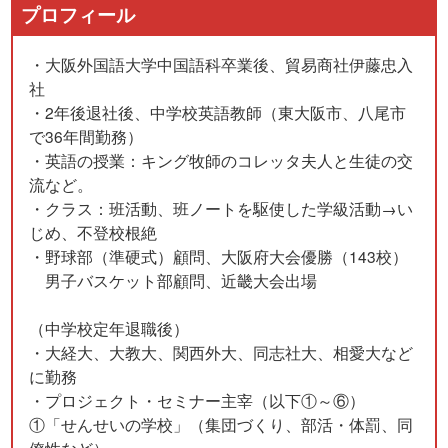
プロフィール
・大阪外国語大学中国語科卒業後、貿易商社伊藤忠入
社
・2年後退社後、中学校英語教師（東大阪市、八尾市
で36年間勤務）
・英語の授業：キング牧師のコレッタ夫人と生徒の交
流など。
・クラス：班活動、班ノートを駆使した学級活動→い
じめ、不登校根絶
・野球部（準硬式）顧問、大阪府大会優勝（143校）
男子バスケット部顧問、近畿大会出場
（中学校定年退職後）
・大経大、大教大、関西外大、同志社大、相愛大など
に勤務
・プロジェクト・セミナー主宰（以下①～⑥）
①「せんせいの学校」（集団づくり、部活・体罰、同
僚性など）