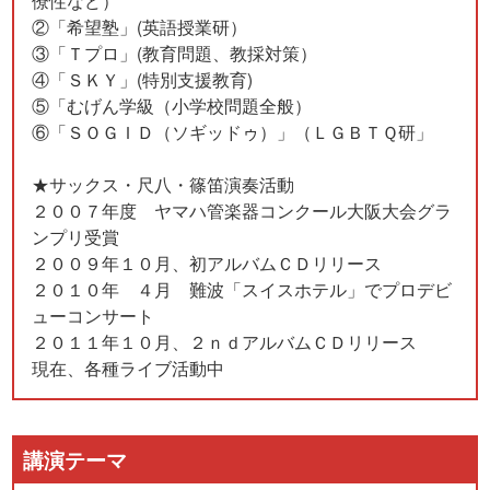
②「希望塾」(英語授業研）
③「Ｔプロ」(教育問題、教採対策）
④「ＳＫＹ」(特別支援教育)
⑤「むげん学級（小学校問題全般）
⑥「ＳＯＧＩＤ（ソギッドゥ）」（ＬＧＢＴＱ研」
★サックス・尺八・篠笛演奏活動
２００７年度 ヤマハ管楽器コンクール大阪大会グラ
ンプリ受賞
２００９年１０月、初アルバムＣＤリリース
２０１０年 ４月 難波「スイスホテル」でプロデビ
ューコンサート
２０１１年１０月、２ｎｄアルバムＣＤリリース
現在、各種ライブ活動中
講演テーマ