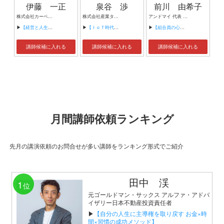
伊藤 一正
泉谷 渉
前川 由希子
株式会社カーベル代表取締役社長 プロレスラーカーベル伊藤
株式会社産業タイムズ社 代表取締役会長 半導体産業新聞 特別編集委員
アンドマイ 代表 組織活性化コンサルタント
▶
【経営と人生がHappyになる3つのキーワード】
▶
【ＩｏＴ時代にニッポンの製造業が一気に抜け出す！！ ～世界トップシェアのセンサーとロボットで戦え！】
▶
【組合員の心をぐっと掴むコミュニケーション術～組合員が「あなたが言うなら」と動き出す３ステップ～】
講師候補に入れる
講師候補に入れる
講師候補に入れる
月間講師依頼ランキング
先月の講演依頼のお問合せが多い講師をランキング形式でご紹介
田中 渓
1
位
元ゴールドマン・サックス アルファ・アドバ
イザリー日本不動産投資責任者
▶
【自分の人生に主導権を取り戻す お金×時
間×習慣の成功メソッド】