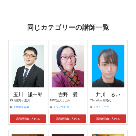
同じカテゴリーの講師一覧
玉川 謙一郎
吉野 愛
井川 るい
K&J(屋号）玉川謙一郎
NPO法人にじの絲 代表理事
73station 共同代表 介護福祉士 LGBT介護アドバイザー
▶
【精神障害者だって働ける！】
▶
【ライフヒストリー＜ある高校生の援助交際体験＞】
▶
【コミュニケーションについて】
講師候補に入れる
講師候補に入れる
講師候補に入れる