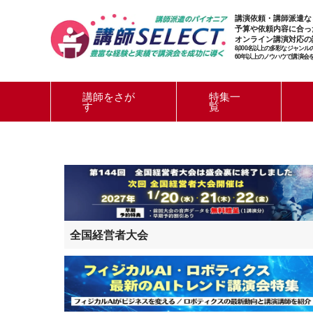
講演依頼・講師派遣な
予算や依頼内容に合っ
オンライン講演対応の
8,000名以上の多彩なジャン
60年以上のノウハウで講演会
講師をさが
特集一
す
覧
全国経営者大会