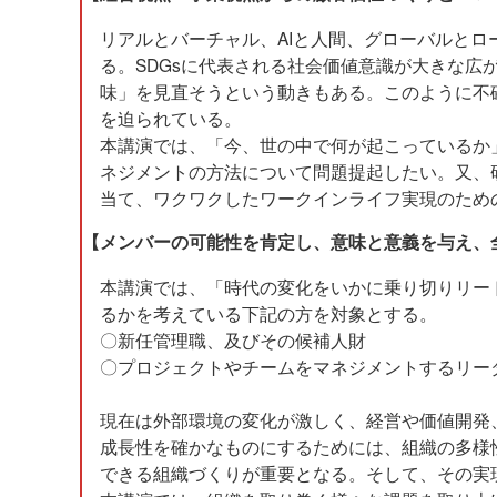
リアルとバーチャル、AIと人間、グローバルと
る。SDGsに代表される社会価値意識が大きな
味」を見直そうという動きもある。このように不
を迫られている。
本講演では、「今、世の中で何が起こっているか
ネジメントの方法について問題提起したい。又、
当て、ワクワクしたワークインライフ実現のため
【メンバーの可能性を肯定し、意味と意義を与え、
本講演では、「時代の変化をいかに乗り切りリー
るかを考えている下記の方を対象とする。
〇新任管理職、及びその候補人財
〇プロジェクトやチームをマネジメントするリー
現在は外部環境の変化が激しく、経営や価値開発
成長性を確かなものにするためには、組織の多様
できる組織づくりが重要となる。そして、その実