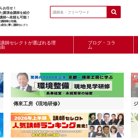
らお任せ！
た講演会講師を紹介
講師へ依頼も可能！
ルの講師陣が在籍。
を成功に導く講師セレクト
講師セレクトが選ばれる理
ブログ・コラ
由
ム
傳來工房《現地研修》
ジ