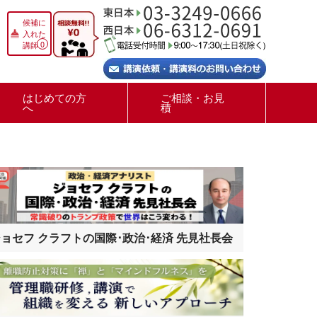
候補に
入れた
0
講師
はじめての方
ご相談・お見
へ
積
ョセフ クラフトの国際･政治･経済 先見社長会