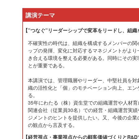
講演テーマ
【”つなぐ”リーダーシップで変革をリードし、組織
不確実性の時代は、組織を構成するメンバーの関
ップの発揮、変化に対応するマネジメントがより
き合える環境を整える必要がある。同時にその実
とが重要である。
本講演では、管理職層やリーダー、中堅社員を対
織の活性化と「個」のモチベーション向上、エン
る。
35年にわたる（株）資生堂での組織運営や人材
関連会社（従業員30名）での経営・組織運営実
ジメントのヒントを提供したい。又、今後の企業
の観点から言及する。
【経営視点・事業視点からの顧客価値づくりとR&D