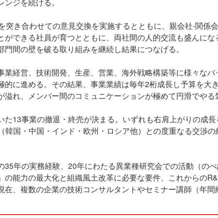
レンジを続ける。
膝を突き合わせての意見交換を実施するとともに、親会社-関係
とができる社員が育つとともに、両社間の人的交流も盛んにな
部門間の壁を破る取り組みを継続し結果につなげる。
事業経営、技術開発、生産、営業、海外戦略構築等に様々なバ
極的に進める。その結果、事業業績は毎年2桁成長し予算を大
が溢れ、メンバー間のコミュニケーションが極めて円滑でやる
いた13事業の撤退・終売が決まる。いずれも右肩上がりの成長
O（韓国・中国・インド・欧州・ロシア他）との度重なる交渉の
35年の実務経験、20年にわたる異業種研究会での活動（のべ
」の能力の最大化と組織風土改革に必要な要件、これからのR&
現在、複数の企業の技術コンサルタントやセミナー講師（年間