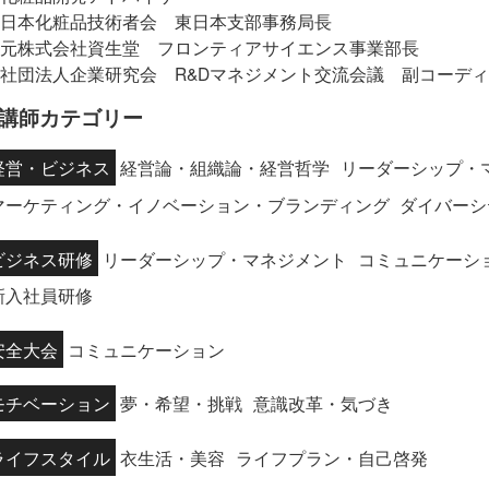
日本化粧品技術者会 東日本支部事務局長
元株式会社資生堂 フロンティアサイエンス事業部長
社団法人企業研究会 R&Dマネジメント交流会議 副コーディ
講師カテゴリー
経営・ビジネス
経営論・組織論・経営哲学
リーダーシップ・
マーケティング・イノベーション・ブランディング
ダイバーシ
ビジネス研修
リーダーシップ・マネジメント
コミュニケーシ
新入社員研修
安全大会
コミュニケーション
モチベーション
夢・希望・挑戦
意識改革・気づき
ライフスタイル
衣生活・美容
ライフプラン・自己啓発