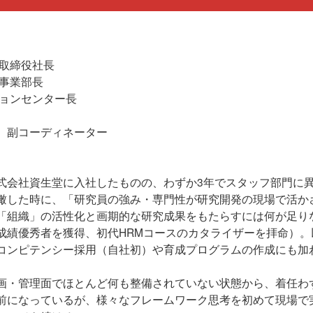
表取締役社長
ス事業部長
ションセンター長
 副コーディネーター
式会社資生堂に入社したものの、わずか3年でスタッフ部門に
瞰した時に、「研究員の強み・専門性が研究開発の現場で活か
「組織」の活性化と画期的な研究成果をもたらすには何が足り
成績優秀者を獲得、初代HRMコースのカタライザーを拝命）。
コンピテンシー採用（自社初）や育成プログラムの作成にも加
企画・管理面でほとんど何も整備されていない状態から、着任わ
前になっているが、様々なフレームワーク思考を初めて現場で