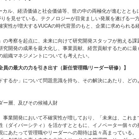
ローカル、経済価値と社会価値等、世の中の両極化が進むととも
広がりを見せている。テクノロジーが目覚ましい発展を遂げる一
確実性が増大するVUCAの時代背景のもと、企業に求められる
」の考察を起点に、未来に向けて研究開発スタッフが抱える課
研究開発の成果を最大化し、事業貢献、経営貢献するために最
の組織マネジメントについても考えたい。
全員の最大の力を引き出す（新任管理職/リーダー研修）】
ドするか」について問題意識を持ち、その解決にあたり、どの
ダー層、及びその候補人財
、事業開発において不確実性が増しており、「未来は、これま
性（ダイバーシティ）を活かすとともに、イノベーター個々の
現にあたって管理職やリーダーへの期待は益々高まっている。