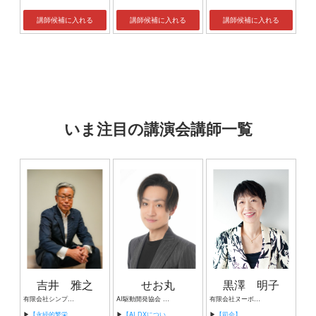
講師候補に入れる
講師候補に入れる
講師候補に入れる
いま注目の講演会講師一覧
吉井 雅之
せお丸
黒澤 明子
有限会社シンプルタスク 代表取締役 習慣形成コンサルタント
AI駆動開発協会 代表理事 サイバーフリークス株式会社 代表取締役
有限会社ヌーボヌール代表取締役
▶
【永続的繁栄の組織づくり】
▶
【AI DXについて】
▶
【司会】