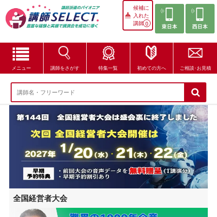
候補に
入れた
講師
0
メニュー
講師をさがす
特集一覧
初めての方へ
ご相談･お見積
講師をさがす
特集一覧
講師セレクトが選ばれる理由
ブログ・コラム
はじめての方へ
全国経営者大会
ご相談・お見積