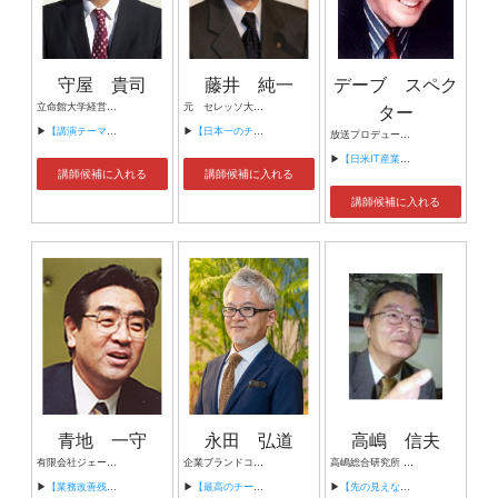
守屋 貴司
藤井 純一
デーブ スペク
立命館大学経営学部 教授 (同 大学院経営学研究科教授)、博士（社会学） 人事実践科学会議 FOUNDER＆共同代表理事 全国ビジネス系大学教育会議理事 立命館大学経営学部事業継承塾副塾長（立命館大学経営学部事業継承教育インンテンシブプログラムのFOUNDER） 財団法人アジア太平洋研究所上席研究員（関西経済団体連合会シンクタンク）
元 セレッソ大阪 代表取締役社長 北海道日本ハムファイターズ 代表取締役社長 近畿大学経営学部 特任教授 現 株式会社ホットーファクトリー 取締役 立命館大学スポーツ健康科学部大学院客員教授
ター
▶
【講演テーマ１ 日本における外国人材の採用・受け入れ・定着・活躍サポート】
▶
【日本一のチームをつくる 】
放送プロデューサー タレント 放送作家
▶
【日米IT産業比較】
講師候補に入れる
講師候補に入れる
講師候補に入れる
青地 一守
永田 弘道
高嶋 信夫
有限会社ジェーネット・プランニング 代表取締役 経営支援部 責任者
企業ブランドコンサルタント Amazon１位作家 個人事業主
高嶋総合研究所 所長 財団法人 内外財務研究所 理事長 経済評論家・資産運用コンサルタント
▶
【業務改善残業時間削減の実現】
▶
【最高のチームの作り方】
▶
【先の見えない時代！こうすれば乗り切れる！】