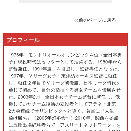
<<前のページに戻る
プロフィール
1976年 モントリオールオリンピック４位（全日本男
子）現役時代はセッターとして活躍する。1980年から
監督兼任。1991年選手を引退し、監督専任となった。
1997年、Ｖリーグ女子・東洋紡オーキス監督に就任
し、就任２年目でＶリーグ初優勝、日本リーグ時代を
通じて初めて、自分の指揮する男女チームを優勝させ
た。2003年2月 全日本女子チーム監督に就任し、低
迷していたチーム復活の立役者としてアテネ・北京、
2大会連続でオリンピックへと導く。著書に『
人生、
負け勝ち
』（2005年幻冬舎刊）2010年、関西を拠点
に五輪出場経験者らで「アスリートネットワーク」を