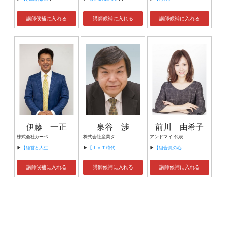
講師候補に入れる
講師候補に入れる
講師候補に入れる
伊藤 一正
泉谷 渉
前川 由希子
株式会社カーベル代表取締役社長 プロレスラーカーベル伊藤
株式会社産業タイムズ社 代表取締役会長 半導体産業新聞 特別編集委員
アンドマイ 代表 組織活性化コンサルタント
▶
【経営と人生がHappyになる3つのキーワード】
▶
【ＩｏＴ時代にニッポンの製造業が一気に抜け出す！！ ～世界トップシェアのセンサーとロボットで戦え！】
▶
【組合員の心をぐっと掴むコミュニケーション術～組合員が「あなたが言うなら」と動き出す３ステップ～】
講師候補に入れる
講師候補に入れる
講師候補に入れる