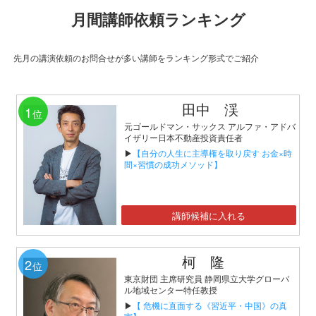
月間講師依頼ランキング
先月の講演依頼のお問合せが多い講師をランキング形式でご紹介
田中 渓
1
位
元ゴールドマン・サックス アルファ・アドバ
イザリー日本不動産投資責任者
▶
【自分の人生に主導権を取り戻す お金×時
間×習慣の成功メソッド】
講師候補に入れる
柯 隆
2
位
東京財団 主席研究員 静岡県立大学グローバ
ル地域センター特任教授
▶
【 危機に直面する《習近平・中国》の真