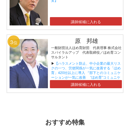
実】
講師候補に入れる
原 邦雄
3
位
一般財団法人ほめ育財団 代表理事 株式会社
スパイラルアップ 代表取締役／ほめ育コン
サルタント
▶
【ハラスメント防止、中小企業の最大リス
クの一つ、労使関係が一気に改善する「ほめ
育」420社以上に導入 『部下とのコミュニケ
ーションが一気に改善 “ほめ育”コミュニケ
ーションセミナー』】
講師候補に入れる
おすすめ特集