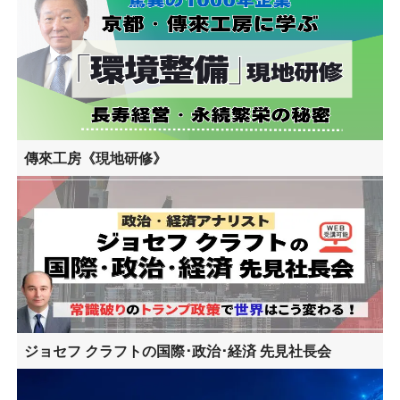
傳來工房《現地研修》
ジョセフ クラフトの国際･政治･経済 先見社長会