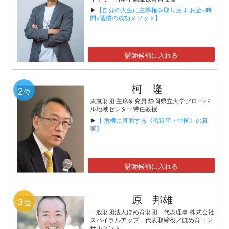
▶
【自分の人生に主導権を取り戻す お金×時
間×習慣の成功メソッド】
講師候補に入れる
柯 隆
2
位
東京財団 主席研究員 静岡県立大学グローバ
ル地域センター特任教授
▶
【 危機に直面する《習近平・中国》の真
実】
講師候補に入れる
原 邦雄
3
位
一般財団法人ほめ育財団 代表理事 株式会社
スパイラルアップ 代表取締役／ほめ育コン
サルタント