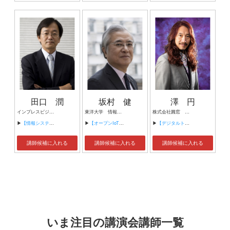
田口 潤
坂村 健
澤 円
インプレスビジネスメディア 取締役 IT Leaders編集局 局長 IT Leaders編集部 編集長
東洋大学 情報連携学部 学部長 (前)東京大学大学院情報学環教授／工学博士 ユビキタス情報社会基盤研究センター長 YRPユビキタス・ネットワーキング研究所 所長
株式会社圓窓 代表取締役 元日本マイクロソフト 業務執行役員 武蔵野大学アントレプレナーシップ学部 教授
▶
【情報システム最前線 企業情報システムはどこへ向かうのか】
▶
【オープンIoTの時代】
▶
【デジタルトランスフォーメーション（DX）を推進するために必要なマインドセット】
講師候補に入れる
講師候補に入れる
講師候補に入れる
いま注目の講演会講師一覧