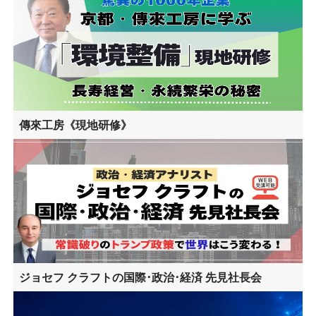
傳來工房《現地研修》
ジョセフ クラフトの国際･政治･経済 先見社長会