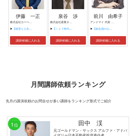
伊藤 一正
泉谷 渉
前川 由希子
株式会社カーベル代表取締役社長 プロレスラーカーベル伊藤
株式会社産業タイムズ社 代表取締役会長 半導体産業新聞 特別編集委員
アンドマイ 代表 組織活性化コンサルタント
▶
【経営と人生がHappyになる3つのキーワード】
▶
【ＩｏＴ時代にニッポンの製造業が一気に抜け出す！！ ～世界トップシェアのセンサーとロボットで戦え！】
▶
【組合員の心をぐっと掴むコミュニケーション術～組合員が「あなたが言うなら」と動き出す３ステップ～】
講師候補に入れる
講師候補に入れる
講師候補に入れる
月間講師依頼ランキング
先月の講演依頼のお問合せが多い講師をランキング形式でご紹介
田中 渓
1
位
元ゴールドマン・サックス アルファ・アドバ
イザリー日本不動産投資責任者