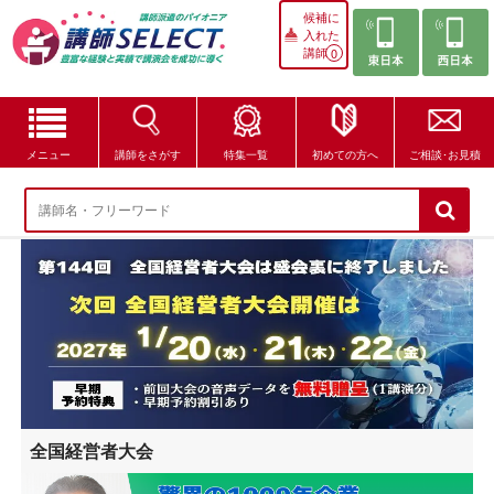
候補に
入れた
講師
0
メニュー
講師をさがす
特集一覧
初めての方へ
ご相談･お見積
講師をさがす
特集一覧
講師セレクトが選ばれる理由
ブログ・コラム
はじめての方へ
全国経営者大会
ご相談・お見積