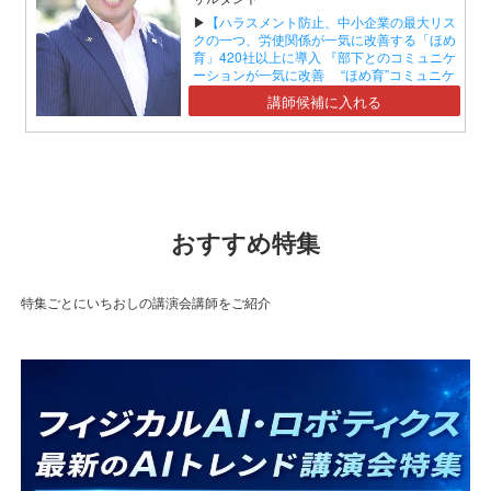
▶
【ハラスメント防止、中小企業の最大リス
クの一つ、労使関係が一気に改善する「ほめ
育」420社以上に導入 『部下とのコミュニケ
ーションが一気に改善 “ほめ育”コミュニケ
ーションセミナー』】
講師候補に入れる
おすすめ特集
特集ごとにいちおしの講演会講師をご紹介