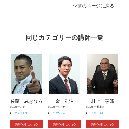
<<前のページに戻る
同じカテゴリーの講師一覧
佐藤 みきひろ
金 剛洙
村上 憲郎
株式会社アクティブパートナーズ 代表取締役/起業家/講演家
株式会社松尾研究所 副社長
株式会社 村上憲郎事務所 代表取締役、おおいたAI技術センター長 ハイパーネットワーク社会研究所 理事長、大阪公立大学大学院 教授 国際大学GLOCOM 客員教授、大阪工業大学 客員教授 会津大学 参与、（株）ブイキューブ 社外取締役 セルソース（株）社外取締役、（株）メルカリ 社外取締役
▶
【フェイスブック（ソーシャルメディア）】
▶
【生成AI・AIエージェントの進化と企業競争力】
▶
【グローバル時代を生き抜くための原理原則】
講師候補に入れる
講師候補に入れる
講師候補に入れる