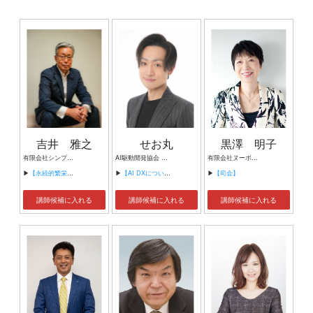
吉井 雅之
せお丸
黒澤 明子
有限会社シンプルタスク 代表取締役 習慣形成コンサルタント
AI駆動開発協会 代表理事 サイバーフリークス株式会社 代表取締役
有限会社ヌーボヌール代表取締役
▶
【永続的繁栄の組織づくり】
▶
【AI DXについて】
▶
【司会】
講師候補に入れる
講師候補に入れる
講師候補に入れる