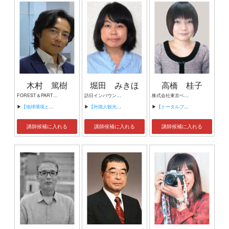
木村 篤樹
堀田 みきほ
高橋 桂子
FOREST＆PARTNERS 代表 一般社団法人 処理状況監査員協会 みらい廃棄物研究所 理事
訪日インバウンド対応研究家 訪日インバウンド対応総合研究所
株式会社東京ベロマーケット 代表取締役, 社団法人 みなとむすぶ地域活性コミュニティ協会 代表理事
▶
【地球環境と紙メディア／素材の価値】
▶
【外国人観光客にトラブルを起こさせない店づくり】
▶
【トータルブランディングビジネスについて】
講師候補に入れる
講師候補に入れる
講師候補に入れる