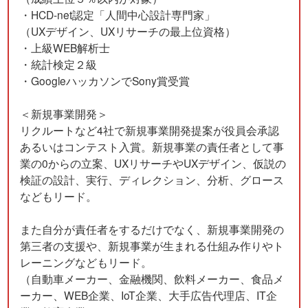
・HCD-net認定「人間中心設計専門家」
（UXデザイン、UXリサーチの最上位資格）
・上級WEB解析士
・統計検定２級
・GoogleハッカソンでSony賞受賞
＜新規事業開発＞
リクルートなど4社で新規事業開発提案が役員会承認
あるいはコンテスト入賞。新規事業の責任者として事
業の0からの立案、UXリサーチやUXデザイン、仮説の
検証の設計、実行、ディレクション、分析、グロース
などもリード。
また自分が責任者をするだけでなく、新規事業開発の
第三者の支援や、新規事業が生まれる仕組み作りやト
レーニングなどもリード。
（自動車メーカー、金融機関、飲料メーカー、食品メ
ーカー、WEB企業、IoT企業、大手広告代理店、IT企