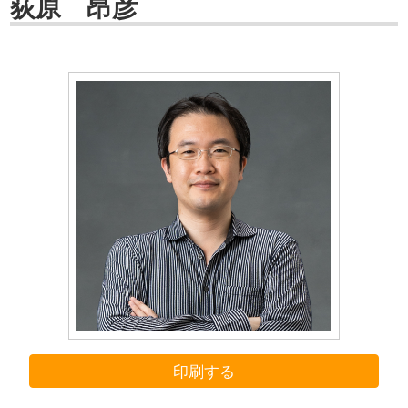
荻原 昂彦
印刷する