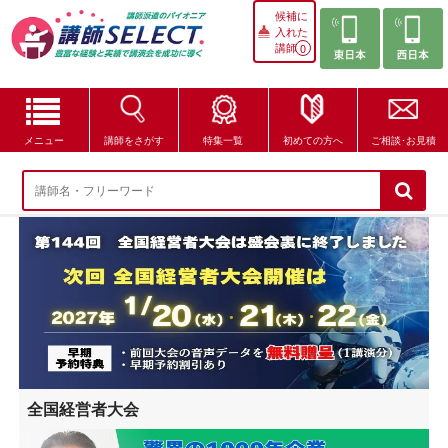
候補に
入れた
講師
0
メニュー
講師をさがす
特集一覧
初めての方へ
ご相談･お見積
講師をさがす
特集一覧
講師セレクトが選ばれる理由
ブログ・コラム
はじめての方へ
全国経営者大会
ご相談・お見積