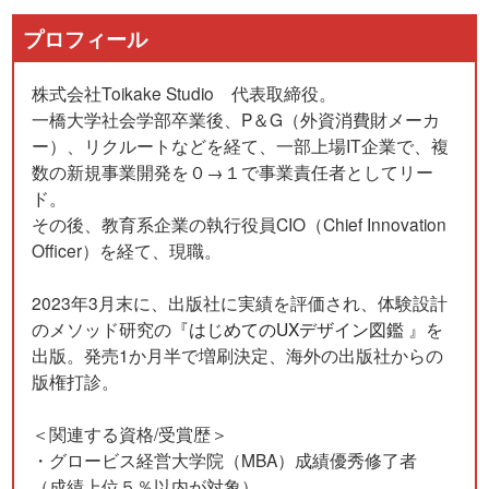
プロフィール
株式会社Toikake Studio 代表取締役。
一橋大学社会学部卒業後、P＆G（外資消費財メーカ
ー）、リクルートなどを経て、一部上場IT企業で、複
数の新規事業開発を０→１で事業責任者としてリー
ド。
その後、教育系企業の執行役員CIO（Chief Innovation
Officer）を経て、現職。
2023年3月末に、出版社に実績を評価され、体験設計
のメソッド研究の『
はじめてのUXデザイン図鑑
』を
出版。発売1か月半で増刷決定、海外の出版社からの
版権打診。
＜関連する資格/受賞歴＞
・グロービス経営大学院（MBA）成績優秀修了者
（成績上位５％以内が対象）