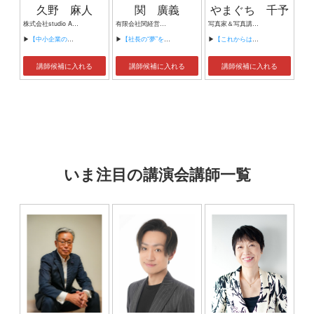
久野 麻人
関 廣義
やまぐち 千予
株式会社studio ASAVI 代表取締役 マーケティングコンサルタント データアナリスト
有限会社関経営代表取締役
写真家＆写真講師 PIYOCAMERA写真事務所（２００５年設立） デジタルハリウッド大阪校 写真講師 関西カメラ女子部主宰
▶
【中小企業の業績向上につながる生成AI活用】
▶
【社長の“夢”を実現するカリスマ経営】
▶
【これからはじめる デジタル一眼カメラ の撮影テクニック】
講師候補に入れる
講師候補に入れる
講師候補に入れる
いま注目の講演会講師一覧