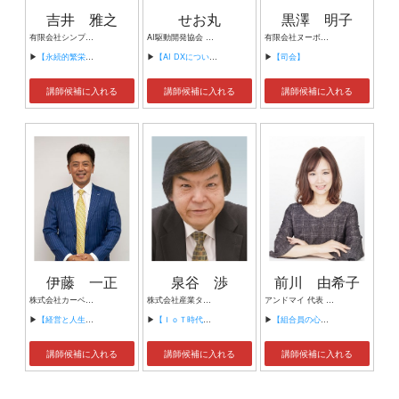
吉井 雅之
せお丸
黒澤 明子
有限会社シンプルタスク 代表取締役 習慣形成コンサルタント
AI駆動開発協会 代表理事 サイバーフリークス株式会社 代表取締役
有限会社ヌーボヌール代表取締役
▶
【永続的繁栄の組織づくり】
▶
【AI DXについて】
▶
【司会】
講師候補に入れる
講師候補に入れる
講師候補に入れる
伊藤 一正
泉谷 渉
前川 由希子
株式会社カーベル代表取締役社長 プロレスラーカーベル伊藤
株式会社産業タイムズ社 代表取締役会長 半導体産業新聞 特別編集委員
アンドマイ 代表 組織活性化コンサルタント
▶
【経営と人生がHappyになる3つのキーワード】
▶
【ＩｏＴ時代にニッポンの製造業が一気に抜け出す！！ ～世界トップシェアのセンサーとロボットで戦え！】
▶
【組合員の心をぐっと掴むコミュニケーション術～組合員が「あなたが言うなら」と動き出す３ステップ～】
講師候補に入れる
講師候補に入れる
講師候補に入れる