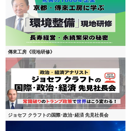
傳來工房《現地研修》
ジョセフ クラフトの国際･政治･経済 先見社長会