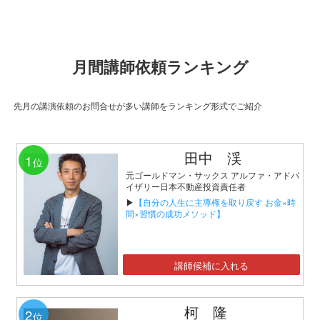
月間講師依頼ランキング
先月の講演依頼のお問合せが多い講師をランキング形式でご紹介
田中 渓
1
位
元ゴールドマン・サックス アルファ・アドバ
イザリー日本不動産投資責任者
▶
【自分の人生に主導権を取り戻す お金×時
間×習慣の成功メソッド】
講師候補に入れる
柯 隆
2
位