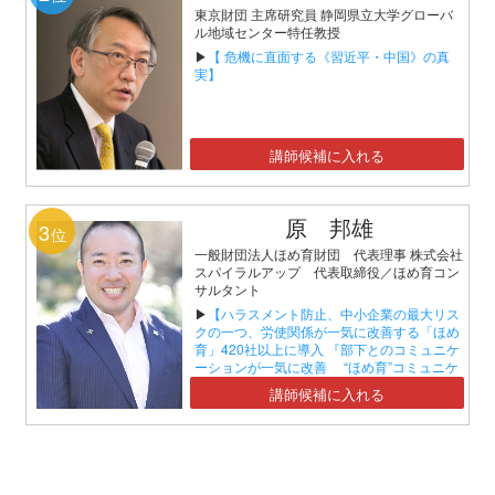
東京財団 主席研究員 静岡県立大学グローバ
ル地域センター特任教授
▶
【 危機に直面する《習近平・中国》の真
実】
講師候補に入れる
原 邦雄
3
位
一般財団法人ほめ育財団 代表理事 株式会社
スパイラルアップ 代表取締役／ほめ育コン
サルタント
▶
【ハラスメント防止、中小企業の最大リス
クの一つ、労使関係が一気に改善する「ほめ
育」420社以上に導入 『部下とのコミュニケ
ーションが一気に改善 “ほめ育”コミュニケ
ーションセミナー』】
講師候補に入れる