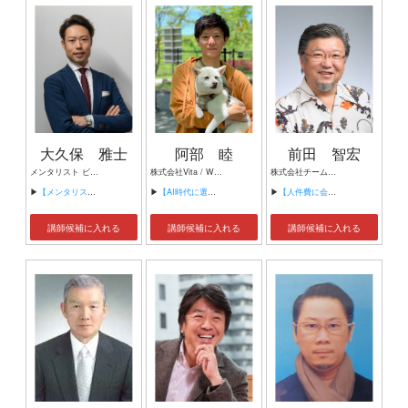
大久保 雅士
阿部 睦
前田 智宏
メンタリスト ビジネス⼼理コンサルタント
株式会社Vita / Well-beingDog株式会社 代表取締役
株式会社チームグリーン 代表取締役 一般社団法人日本賃金人事評価支援機構 理事長 評価制度構築士、賃金制度構築士
▶
【メンタリスト⽇本チャンピオンが教える!!! ビジネスで役⽴つ『⼈の⼼のつかみ⽅』】
▶
【AI時代に選ばれる会社のつくり方 ～小さな会社でも実践できるAI経営～】
▶
【人件費に会社を潰されない！ ～経営を守る賃金・人事制度の新常識～】
講師候補に入れる
講師候補に入れる
講師候補に入れる