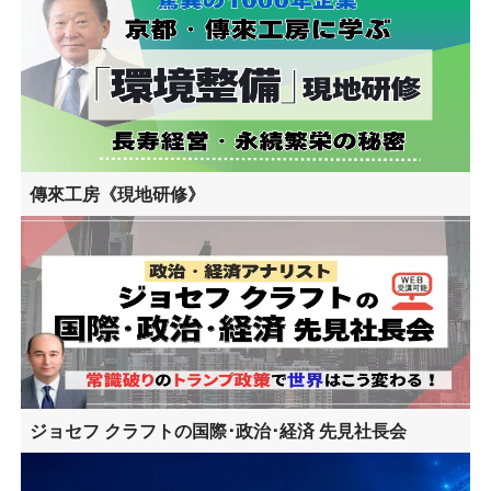
傳來工房《現地研修》
ジョセフ クラフトの国際･政治･経済 先見社長会