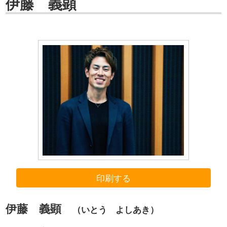
伊藤 義顕
印刷する
伊藤 義顕
（いとう よしあき）