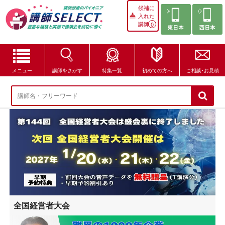
候補に
入れた
講師
0
メニュー
講師をさがす
特集一覧
初めての方へ
ご相談･お見積
講師をさがす
特集一覧
講師セレクトが選ばれる理由
ブログ・コラム
はじめての方へ
全国経営者大会
ご相談・お見積