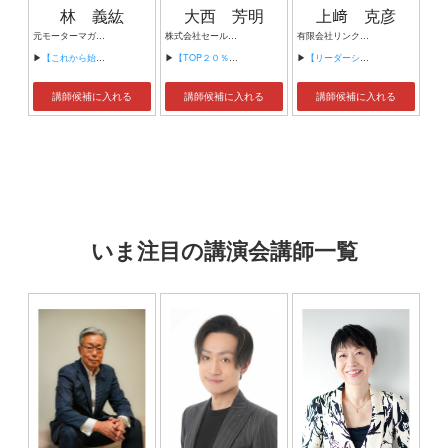
林 義紘
大西 芳明
上﨑 克彦
元モーターマガジン社 社長 日本研修センター顧問
株式会社セールスヴィガー 代表取締役
有限会社リンクス・ビジネス・コンサルティング 代表取締役 ODネットワークジャパン ODスキルアップ講座/実践講座 トレーナー
▶
【これから始まる、日本経営の大変化と、その対応】
▶
【TOP２０％の営業だけが知っている営業の鉄則】
▶
【リーダーシップ・スキルを高めるには？】
講師候補に入れる
講師候補に入れる
講師候補に入れる
いま注目の講演会講師一覧