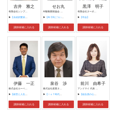
吉井 雅之
せお丸
黒澤 明子
有限会社シンプルタスク 代表取締役 習慣形成コンサルタント
AI駆動開発協会 代表理事 サイバーフリークス株式会社 代表取締役
有限会社ヌーボヌール代表取締役
▶
【永続的繁栄の組織づくり】
▶
【AI DXについて】
▶
【司会】
講師候補に入れる
講師候補に入れる
講師候補に入れる
伊藤 一正
泉谷 渉
前川 由希子
株式会社カーベル代表取締役社長 プロレスラーカーベル伊藤
株式会社産業タイムズ社 代表取締役会長 半導体産業新聞 特別編集委員
アンドマイ 代表 組織活性化コンサルタント
▶
【経営と人生がHappyになる3つのキーワード】
▶
【ＩｏＴ時代にニッポンの製造業が一気に抜け出す！！ ～世界トップシェアのセンサーとロボットで戦え！】
▶
【組合員の心をぐっと掴むコミュニケーション術～組合員が「あなたが言うなら」と動き出す３ステップ～】
講師候補に入れる
講師候補に入れる
講師候補に入れる