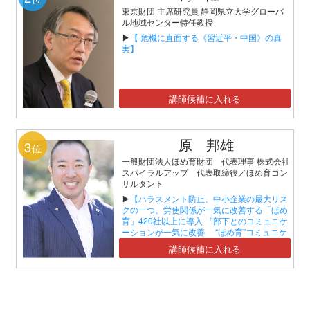
東京財団 主席研究員 静岡県立大学グローバ
ル地域センター特任教授
▶
【 危機に直面する《習近平・中国》の真
実】
講師候補に入れる
原 邦雄
3
位
一般財団法人ほめ育財団 代表理事 株式会社
スパイラルアップ 代表取締役／ほめ育コン
サルタント
▶
【ハラスメント防止、中小企業の最大リス
クの一つ、労使関係が一気に改善する「ほめ
育」420社以上に導入 『部下とのコミュニケ
ーションが一気に改善 “ほめ育”コミュニケ
ーションセミナー』】
講師候補に入れる