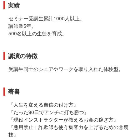
実績
セミナー受講生累計1000人以上。
講師業5年。
500名以上の生徒を育成。
講演の特徴
受講生同士のシェアやワークを取り入れた体験型。
著書
『
人生を変える自信の付け方
』
『
たった90日でアンチに打ち勝つ
』
『
現役インストラクターが教えるお金の稼ぎ方
』
『
悪用禁止！詐欺師も使う集客力を上げるための㊙︎裏
技
』