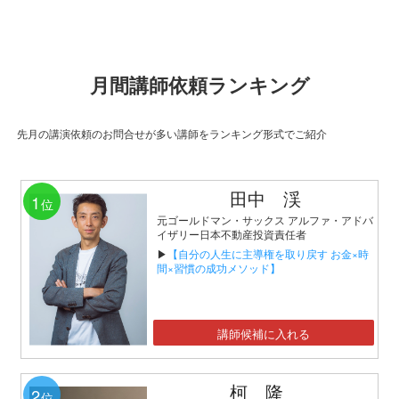
月間講師依頼ランキング
先月の講演依頼のお問合せが多い講師をランキング形式でご紹介
田中 渓
1
位
元ゴールドマン・サックス アルファ・アドバ
イザリー日本不動産投資責任者
▶
【自分の人生に主導権を取り戻す お金×時
間×習慣の成功メソッド】
講師候補に入れる
柯 隆
2
位