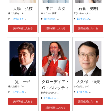
大場 弘枝
中井 宏次
石倉 秀明
株式会社なごみ 代表取締役 接客コンテスト全国大会優勝(ファストフード) サービス接遇検定1級 人材開発コンサルタント 集客・CSコンサルタント 農山漁村発イノベーションサポートセンター専門家登録(中央・静岡・愛知)
ＮＰＯ法人健康笑い塾 主宰 薬剤師・日本笑い学会理事・日本産業ストレス学会元理事 岡山大学非常勤講師「『人間学講座』担当
元(株)キャスター取締役CRO (公)山田進太朗D＆I財団COO
▶
【現場がイキイキと働くスタッフマネジメント】
▶
【経営と笑い（ユーモア）】
▶
【苦手なことから逃げていい。ASD(自閉スペクトラム）とパニック障害をもつ私が見つけた自分が輝ける場所の探し方】
講師候補に入れる
講師候補に入れる
講師候補に入れる
筧 一己
クローディア・
大久保 恒夫
株式会社リバース 代表取締役
O・ペレッティ
株式会社リテイルサイエンス 代表取締役会長 株式会社セブン＆アイ・フードシステムズ 顧問
▶
【人生の三感王】
▶
【『商人魂』で再生に挑む！】
株式会社モデル・ランゲージ・スタジオ 取締役副社長
▶
【外国人だから分かる日本人コミュニケーションの弱点と克服法】
講師候補に入れる
講師候補に入れる
講師候補に入れる