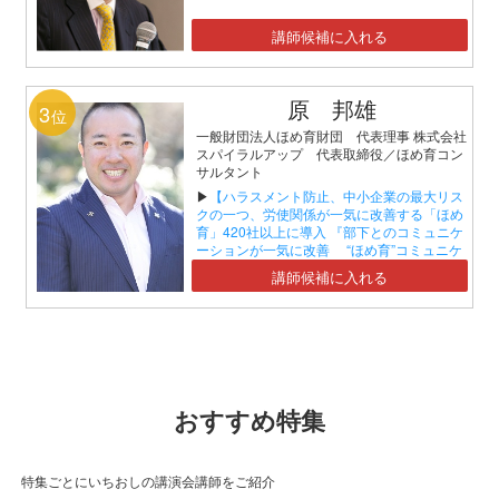
講師候補に入れる
原 邦雄
3
位
一般財団法人ほめ育財団 代表理事 株式会社
スパイラルアップ 代表取締役／ほめ育コン
サルタント
▶
【ハラスメント防止、中小企業の最大リス
クの一つ、労使関係が一気に改善する「ほめ
育」420社以上に導入 『部下とのコミュニケ
ーションが一気に改善 “ほめ育”コミュニケ
ーションセミナー』】
講師候補に入れる
おすすめ特集
特集ごとにいちおしの講演会講師をご紹介