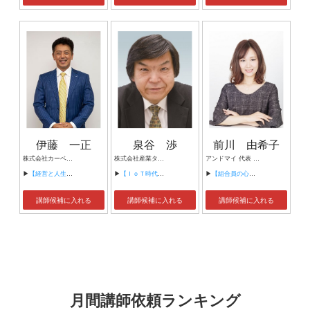
伊藤 一正
泉谷 渉
前川 由希子
株式会社カーベル代表取締役社長 プロレスラーカーベル伊藤
株式会社産業タイムズ社 代表取締役会長 半導体産業新聞 特別編集委員
アンドマイ 代表 組織活性化コンサルタント
▶
【経営と人生がHappyになる3つのキーワード】
▶
【ＩｏＴ時代にニッポンの製造業が一気に抜け出す！！ ～世界トップシェアのセンサーとロボットで戦え！】
▶
【組合員の心をぐっと掴むコミュニケーション術～組合員が「あなたが言うなら」と動き出す３ステップ～】
講師候補に入れる
講師候補に入れる
講師候補に入れる
月間講師依頼ランキング