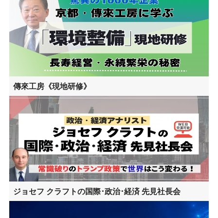
傳來工房《現地研修》
ジョセフ クラフトの国際･政治･経済 先見社長会