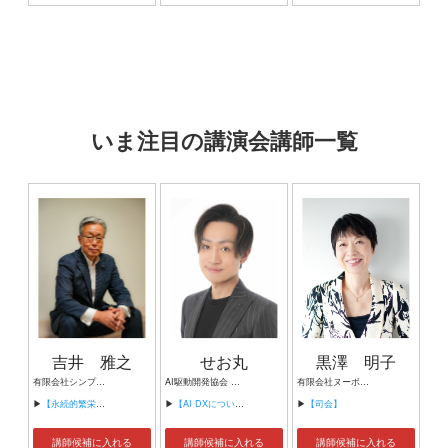
いま注目の講演会講師一覧
吉井 雅之
せお丸
黒澤 明子
有限会社シンプルタスク 代表取締役 習慣形成コンサルタント
AI駆動開発協会 代表理事 サイバーフリークス株式会社 代表取締役
有限会社ヌーボヌール代表取締役
▶
【永続的繁栄の組織づくり】
▶
【AI DXについて】
▶
【司会】
講師候補に入れる
講師候補に入れる
講師候補に入れる