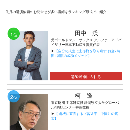
先月の講演依頼のお問合せが多い講師をランキング形式でご紹介
田中 渓
1
位
元ゴールドマン・サックス アルファ・アドバ
イザリー日本不動産投資責任者
▶
【自分の人生に主導権を取り戻す お金×時
間×習慣の成功メソッド】
講師候補に入れる
柯 隆
2
位
東京財団 主席研究員 静岡県立大学グローバ
ル地域センター特任教授
▶
【 危機に直面する《習近平・中国》の真
実】