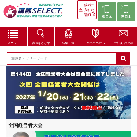
候補に
入れた
講師
0
メニュー
講師をさがす
特集一覧
初めての方へ
ご相談･お見積
講師をさがす
特集一覧
講師セレクトが選ばれる理由
ブログ・コラム
はじめての方へ
全国経営者大会
ご相談・お見積